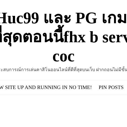
ู่ Huc99 และ PG เกม
ี่สุดตอนนี้fhx b se
coc
ประสบการณ์การเล่นคาสิโนออนไลน์ที่ดีที่สุดบนเว็บ ฝากถอนไม่มีขั้
W SITE UP AND RUNNING IN NO TIME!
PIN POSTS