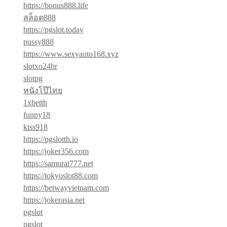
https://bonus888.life
สล็อต888
https://pgslot.today
pussy888
https://www.sexyauto168.xyz
slotxo24hr
slotpg
หนังโป๊ไทย
1xbetth
funny18
kiss918
https://pgslotth.io
https://joker356.com
https://samurai777.net
https://tokyoslot88.com
https://betwayvietnam.com
https://jokerasia.net
pgslot
pgslot