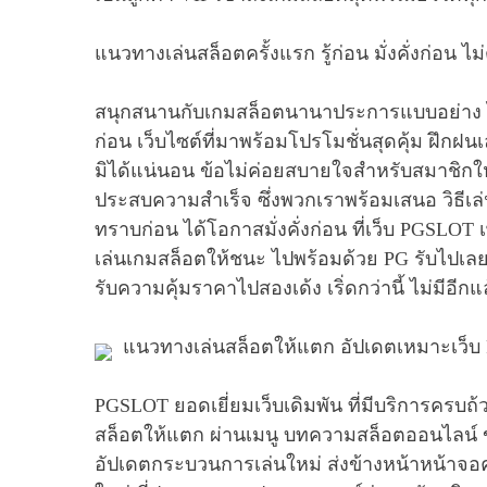
แนวทางเล่นสล็อตครั้งแรก รู้ก่อน มั่งคั่งก่อน ไ
สนุกสนานกับเกมสล็อตนานาประการแบบอย่าง ไป
ก่อน เว็บไซต์ที่มาพร้อมโปรโมชั่นสุดคุ้ม ฝึกฝนเล
มิได้แน่นอน ข้อไม่ค่อยสบายใจสำหรับสมาชิกให
ประสบความสำเร็จ ซึ่งพวกเราพร้อมเสนอ วิธีเล
ทราบก่อน ได้โอกาสมั่งคั่งก่อน ที่เว็บ PGSLOT
เล่นเกมสล็อตให้ชนะ ไปพร้อมด้วย PG รับไปเลยโ
รับความคุ้มราคาไปสองเด้ง เริ่ดกว่านี้ ไม่มีอีกแ
แนวทางเล่นสล็อตให้แตก อัปเดตเหมาะเว็บ PG
PGSLOT ยอดเยี่ยมเว็บเดิมพัน ที่มีบริการครบถ้ว
สล็อตให้แตก ผ่านเมนู บทความสล็อตออนไลน
อัปเดตกระบวนการเล่นใหม่ ส่งข้างหน้าหน้าจอคุณ