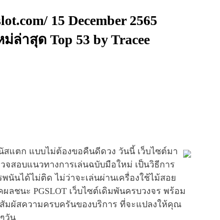
lot.com/ 15 December 2565
หม่ล่าสุด Top 53 by Tracee
แตก แบบไม่ต้องขอคืนดีดวง วันนี้ เว็บไซต์มา
วจสอบแนวทางการเล่นฉบับมือใหม่ เป็นวิธีการ
รพนันได้ไม่ติด ไม่ว่าจะเล่นผ่านเครื่องใช้ไม้สอย
็อคผลชนะ PGSLOT เว็บไซต์เดิมพันครบวงจร พร้อม
ือ สัมผัสความครบครันของบริการ ที่จะแปลงให้คุณ
กๆวัน