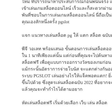
ใหม่ ที่ปรารถนาหาประสบการณ์ก่อนพนันจริง แจ
เข้าเล่นเกมสล็อตออนไลน์ เร็วและก็สะดวกผ่านม
พันที่ชอบในการเล่นเกมสล็อตออนไลน์ นี่ถือเป็นอ
คุณเองสักหนึ่งครั้ง pgslot
แจก แนวทางเล่นสล็อต pg ให้ แตก สล็อต ฉบับค
พีจี วอเลท พร้อมเสนอ ขั้นตอนการเล่นสล็อตออนไ
ใน 1 นาทีเพียงแค่นั้น แต่ก่อนที่คุณจะไปค้น
สล็อตฟรี เพื่อดูแบบการออกรางวัลของเกมก่อน 
แม้กระนั้นอัตราการจ่ายโบนัส จะแตกต่างกัน
ระบบ PGSLOT เล่นอย่างไรให้แจ็คพอตแตก! ยิ่งค
ขึ้นไปด้วย ซึ่งสูตรเล่นสล็อตฉบับ 2022 ที่อยา
แล้วคุณจะทำกำไรได้ตามอยาก
หัดเล่นสล็อตฟรี เริ่มด้วยเลือก เว็บ เล่น สล็อต