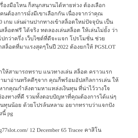
รื่องมือไหน ก็สนุกสนานได้หายห่วง ต้องเลือก
่คนต้องการมั่งมีเขาเลือกกัน เนื่องจากว่าคุณ
0 เกม เล่นผ่านปากทางเข้าสล็อตใหม่ปัจจุบัน เป็น
สล็อตฟรี ได้จริง ทดลองเล่นสล็อต ให้เล่นไม่ยั้ง ว่า
กว่าครึ่ง เว็บไซต์ที่ดีจะแจก โปรโมชั่น ช่วย
้าสล็อตที่มาแรงสุดๆในปี 2022 ต้องยกให้ PGSLOT
ี่ทำให้สามารถทราบ แนวทางเล่น สล็อต คราวแรก
้ามาอ่านทริคดีๆจาก คุณก็พร้อมอัปสกิลการเล่น ให้
าหากคุณกำลังตามหาแหล่งเงินทุน ที่น่าไว้วางใจ
่องทางที่ดี รวมทั้งตอบปัญหาที่คุณต้องการได้แน่ๆ
ใจคนทุนน้อย ด้วยโปรล้นหลาม อยากทราบว่าแจกปัง
นี้ pg
pg77slot.com/ 12 December 65 Tracee คาสิโน