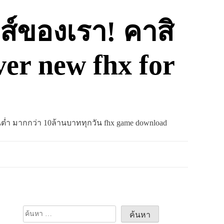
ส์ของเรา! คาสิ
rver new fhx for
นต่ำ มากกว่า 10ล้านบาททุกวัน fhx game download
ค้นหา