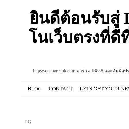
Skip
to
ยินดีต้อนรับส
content
โนเว็บตรงที่ดีท
https://cocpureapk.com มาร่วม IB888 และสัมผัส
BLOG
CONTACT
LETS GET YOUR NE
PG