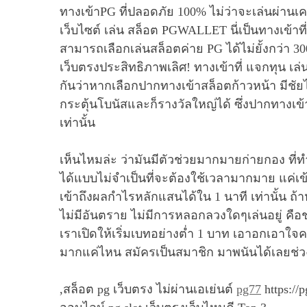
ทางเข้าPG ที่ปลอดภัย 100% ไม่ว่าจะเล่นผ่านเค
เว็บไซต์ เล่น สล็อต PGWALLET นี่เป็นทางเข้าที
สามารถเลือกเล่นสล็อตค่าย PG ได้ไม่ยั้งกว่า 30
เว็บตรงประสิทธิภาพเลิศ! ทางเข้าที่ แจกทุน เล่น
กันว่าหากเลือกปากทางเข้าสล็อตก้าวหน้า มีชัยไป
กระตุ้นโบนัสและก็รางวัลใหญ่ได้ ซึ่งปากทางเข
เท่านั้น
เห็นไหมล่ะ ว่ามันมีตัวช่วยมากมายก่ายกอง ท
ได้แบบไม่จำเป็นที่จะต้องใช้เวลามากมาย แค่เข
เข้าถึงผลกำไรหลักแสนได้ใน 1 นาที เท่านั้น ถ้
ไม่มีอันตราย ไม่มีการหลอกลวงใดๆเล่นอยู่ คือช
เราเปิดให้เริ่มเบทอย่างต่ำ 1 บาท เอาอกเอา
มากแค่ไหน สมัครเป็นสมาชิก มาพนันได้เลยช่วง
,สล็อต pg เว็บตรง ไม่ผ่านเอเย่นต์
pg77
https://