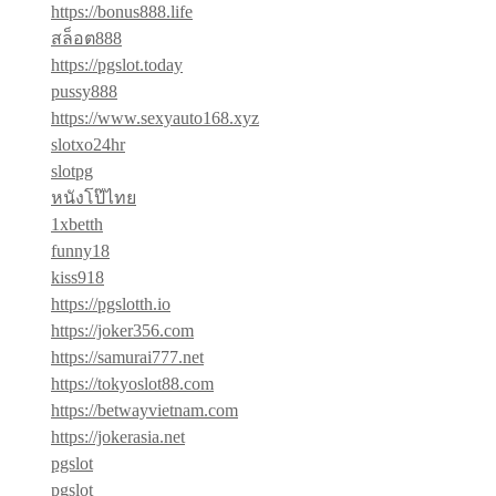
https://bonus888.life
สล็อต888
https://pgslot.today
pussy888
https://www.sexyauto168.xyz
slotxo24hr
slotpg
หนังโป๊ไทย
1xbetth
funny18
kiss918
https://pgslotth.io
https://joker356.com
https://samurai777.net
https://tokyoslot88.com
https://betwayvietnam.com
https://jokerasia.net
pgslot
pgslot