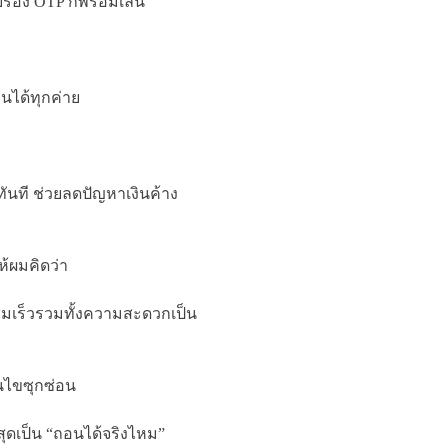
บรอง OTP ก็พร้อมเล่น
่นได้ทุกค่าย
ทันที ช่วยลดปัญหาเงินค้าง
ให้ผมคิดว่า
วามเร็วรวมทั้งความสะดวกเป็น
อนไขซุกซ่อน
่สุดเป็น “ถอนได้จริงไหม”