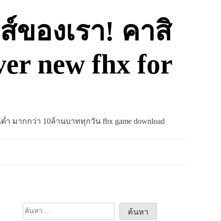
ส์ของเรา! คาสิ
rver new fhx for
นต่ำ มากกว่า 10ล้านบาททุกวัน fhx game download
ค้นหา