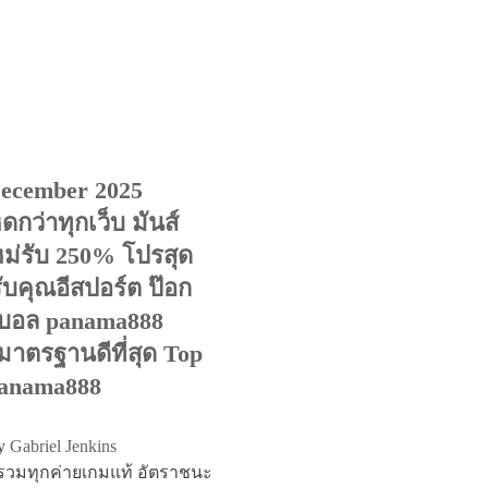
ecember 2025
กว่าทุกเว็บ มันส์
ม่รับ 250% โปรสุด
ับคุณอีสปอร์ต ป๊อก
ทงบอล panama888
มาตรฐานดีที่สุด Top
panama888
y
Gabriel Jenkins
วมทุกค่ายเกมแท้ อัตราชนะ