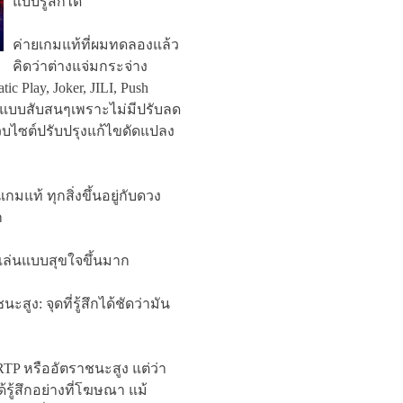
แบบรู้สึกได้
ค่ายเกมแท้ที่ผมทดลองแล้ว
คิดว่าต่างแจ่มกระจ่าง
ic Play, Joker, JILI, Push
ีแบบสับสนๆเพราะไม่มีปรับลด
บไซต์ปรับปรุงแก้ไขดัดแปลง
เกมแท้ ทุกสิ่งขึ้นอยู่กับดวง
ก
่มเล่นแบบสุขใจขึ้นมาก
ูง: จุดที่รู้สึกได้ชัดว่ามัน
RTP หรืออัตราชนะสูง แต่ว่า
้รู้สึกอย่างที่โฆษณา แม้