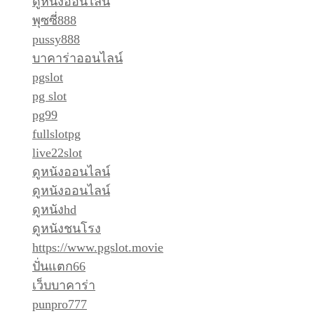
ดูหนังออนไลน์
พุซซี่888
pussy888
บาคาร่าออนไลน์
pgslot
pg slot
pg99
fullslotpg
live22slot
ดูหนังออนไลน์
ดูหนังออนไลน์
ดูหนังhd
ดูหนังชนโรง
https://www.pgslot.movie
ปั่นแตก66
เว็บบาคาร่า
punpro777