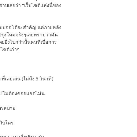
ทราบเลยว่า “เว็บไซต์แห่งนี้ของ
บบออโต้จะสำคัญ แต่ภายหลัง
รุงใหม่จริงๆเลยทราบว่ามัน
ิ่งไปกว่านั้นคนที่เบื่อการ
ไซต์เก่าๆ
ี่เคยเล่น (ไม่ถึง 5 วินาที)
สลิป ไม่ต้องคอยแอดไม่น
คตรสบาย
ยกับใคร