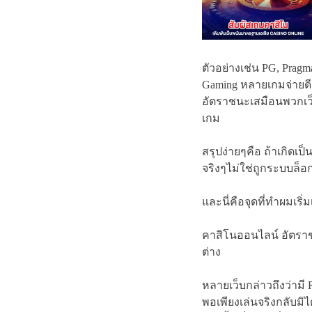
ตัวอย่างเช่น PG, Pragmat
Gaming หลายเกมจ่ายด
อัตราชนะเสมือนพวกเว็
เกม
สรุปง่ายๆคือ ถ้าเกิดเป็น
จริงๆไม่ใช่ถูกระบบล็อ
และนี่คือจุดที่ทำผมเริ
คาสิโนออนไลน์ อัตราชนะส
ต่าง
หลายเว็บกล่าวถึงว่ามี 
พอเพียงเล่นจริงกลับมิได