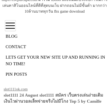
เล่นคาสิโนออนไลน์ที่ดีที่สุดบนเว็บ ฝากถอนไม่มีขั้นต่ำ มากกว่า
10ล้านบาททุกวัน fhx game download
BLOG
CONTACT
หมวดหมู่:
slot1111ok.com
LETS GET YOUR NEW SITE UP AND RUNNING IN
NO TIME!
PIN POSTS
slot1111ok.com
slot1111ok.com
slot1111 24 August slot1111 สมัคร เว็บตรงเล่นง่ายเติม
เงินไวผ่านวอลเล็ทจ่ายจริงไม่มีโกง Top 5 by Camille