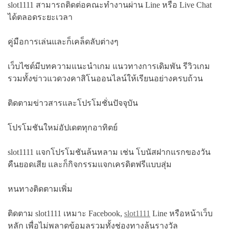
slot1111 สามารถติดต่อคณะทำงานผ่าน Line หรือ Live Chat
ได้ตลอดระยะเวลา
คู่มือการเล่นและก็เคล็ดลับต่างๆ
เว็บไซต์มีบทความแนะนำเกม แนวทางการเดิมพัน รีวิวเกม
รวมทั้งข่าวแวดวงคาสิโนออนไลน์ให้เรียนอย่างครบถ้วน
ติดตามข่าวสารและโปรโมชั่นปัจจุบัน
โปรโมชันใหม่อัปเดตทุกอาทิตย์
slot1111 แจกโปรโมชันล้นหลาม เช่น โบนัสฝากแรกของวัน
คืนยอดเสีย และก็กิจกรรมแจกเครดิตฟรีแบบสุ่ม
หนทางติดตามเพิ่ม
ติดตาม slot1111 เหมาะ Facebook,
slot1111
Line หรือหน้าเว็บ
หลัก เพื่อไม่พลาดข้อมูลรวมทั้งช่องทางลุ้นรางวัล