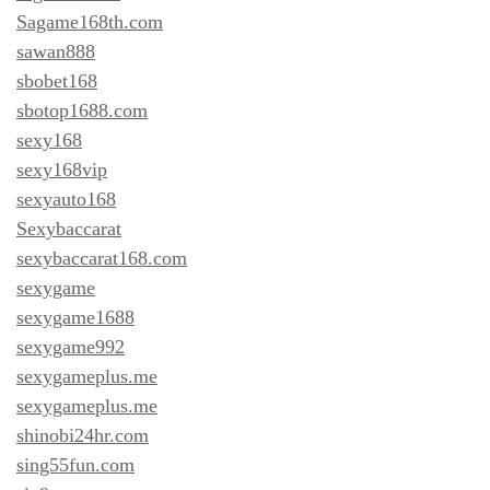
Sagame168th.com
sawan888
sbobet168
sbotop1688.com
sexy168
sexy168vip
sexyauto168
Sexybaccarat
sexybaccarat168.com
sexygame
sexygame1688
sexygame992
sexygameplus.me
sexygameplus.me
shinobi24hr.com
sing55fun.com