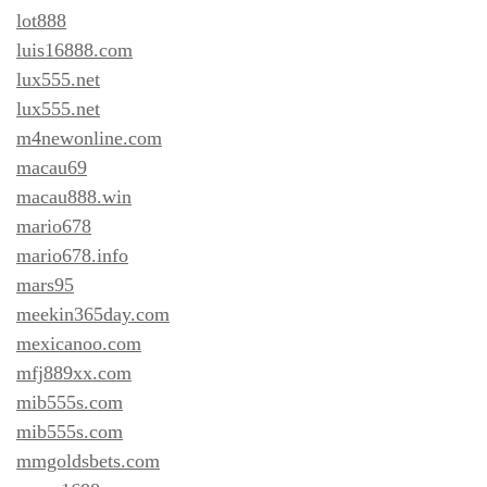
lot888
luis16888.com
lux555.net
lux555.net
m4newonline.com
macau69
macau888.win
mario678
mario678.info
mars95
meekin365day.com
mexicanoo.com
mfj889xx.com
mib555s.com
mib555s.com
mmgoldsbets.com