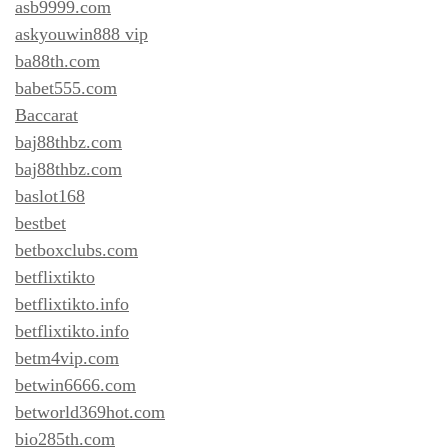
asb9999.com
askyouwin888 vip
ba88th.com
babet555.com
Baccarat
baj88thbz.com
baj88thbz.com
baslot168
bestbet
betboxclubs.com
betflixtikto
betflixtikto.info
betflixtikto.info
betm4vip.com
betwin6666.com
betworld369hot.com
bio285th.com