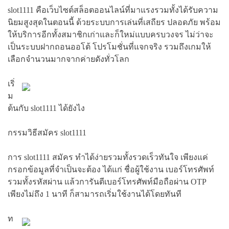
slot1111 คือเว็บไซต์สล็อตออนไลน์ที่มาแรงรวมทั้งได้รับความ
นิยมสูงสุดในตอนนี้ ด้วยระบบการเล่นที่เสถียร ปลอดภัย พร้อม
ให้บริการอีกทั้งสมาชิกเก่าและก็ใหม่แบบครบวงจร ไม่ว่าจะ
เป็นระบบฝากถอนออโต้ โปรโมชั่นที่แจกจริง รวมถึงเกมให้
เลือกจำนวนมากจากค่ายดังทั่วโลก
เริ่
ม
ต้นกับ slot1111 ได้ยังไง
กรรมวิธีสมัคร slot1111
การ slot1111 สมัคร ทำได้ง่ายรวมทั้งรวดเร็วทันใจ เพียงแค่
กรอกข้อมูลที่จำเป็นจะต้อง ได้แก่ ชื่อผู้ใช้งาน เบอร์โทรศัพท์
รวมทั้งรหัสผ่าน แล้วการันตีเบอร์โทรศัพท์มือถือผ่าน OTP
เพียงไม่ถึง 1 นาที ก็สามารถเริ่มใช้งานได้โดยทันที
ท