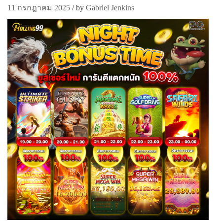
11 กรกฎาคม 2025
/
by
Gabriel Jenkins