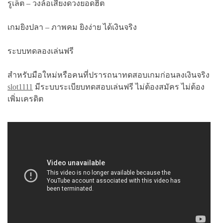
รูเล็ต – วงล้อเสี่ยงดวงยอดฮิต
เกมยิงปลา – ภาพคม ยิงง่าย ได้เงินจริง
ระบบทดลองเล่นฟรี
สำหรับมือใหม่หรือคนที่ปรารถนาทดสอบเกมก่อนลงเงินจริง
slot1111
มีระบบระเบียบทดสอบเล่นฟรี ไม่ต้องสมัคร ไม่ต้อง
เพิ่มเครดิต