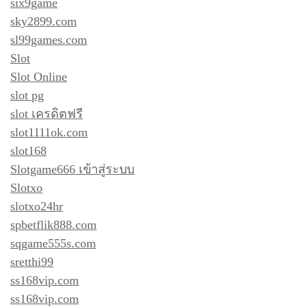
six9game
sky2899.com
sl99games.com
Slot
Slot Online
slot pg
slot เครดิตฟรี
slot1111ok.com
slot168
Slotgame666 เข้าสู่ระบบ
Slotxo
slotxo24hr
spbetflik888.com
sqgame555s.com
sretthi99
ss168vip.com
ss168vip.com