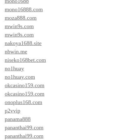
mono1688
mono16888.com
moza888.com
mwin9s.com
mwin9s.com
nakoya1688.site
nbwin.me
niseko168bet.com
no1huay
no1huay.com
okcasino159.com
okcasino159.com
onoplus168.com
p2vvip
panama888
pananthai99.com
pananthai99.com