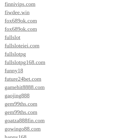
finnivips.com
fiwdee.win
fox689ok.com
fox689ok.com
fullslot
fullsloteiei.com
fullslotpg
fullslotpg168.com
funny18
future24bet.com
gamehit8888.com
gaojing888
gem99ths.com
gem99ths.com
goatza888fin.com
gowingo88.com
happy168