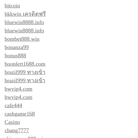
bitcoin
bkkwin เครดิตฟรี
bluewin8888.info
bluewin8888.info
bombet888.win
bonanza99
bonus888
boonlert1688.com
brazil999 ทางเข้า
brazil999 ทางเข้า
bwvip4.com
bwvip4.com
cafe444
cashgame168
Casino
chang7777