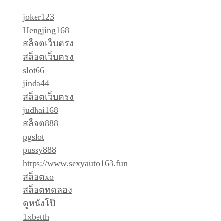
สำหรับ:
joker123
Hengjing168
สล็อตเว็บตรง
สล็อตเว็บตรง
slot66
jinda44
สล็อตเว็บตรง
judhai168
สล็อต888
pgslot
pussy888
https://www.sexyauto168.fun
สล็อตxo
สล็อตทดลอง
ดูหนังโป๊
1xbetth