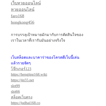
เว็บหวยออนไลน์
หวยออนไลน์
faro168
hongkong456
การบรรลุเป้าหมายมักมากับการตัดสินใจของ
เราในเวลาที่เรารับมันอย่างจริงใจ
เว็บสล็อตและบาคาร่าของโครตดีเว็บนี้เล่น
แล้วรวยจัดๆ
โจ๊กเกอร์123
https://hengjing168.wiki
https://jin55.net
slot99
slot66
สล็อตเว็บตรง
https://judhai168.co