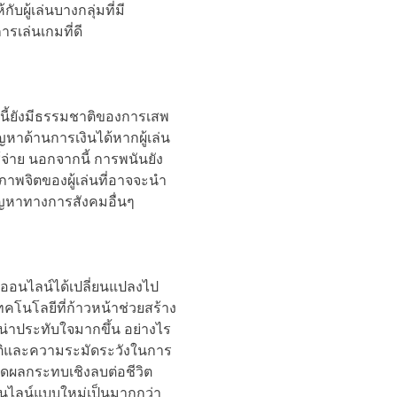
ับผู้เล่นบางกลุ่มที่มี
รเล่นเกมที่ดี
านี้ยังมีธรรมชาติของการเสพ
หาด้านการเงินได้หากผู้เล่น
จ่าย นอกจากนี้ การพนันยัง
าพจิตของผู้เล่นที่อาจจะนำ
ัญหาทางการสังคมอื่นๆ
ตออนไลน์ได้เปลี่ยนแปลงไป
คโนโลยีที่ก้าวหน้าช่วยสร้าง
น่าประทับใจมากขึ้น อย่างไร
มีสติและความระมัดระวังในการ
เกิดผลกระทบเชิงลบต่อชีวิต
นไลน์แบบใหม่เป็นมากกว่า