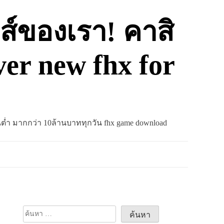
ส์ของเรา! คาสิ
rver new fhx for
นต่ำ มากกว่า 10ล้านบาททุกวัน fhx game download
ค้นหา