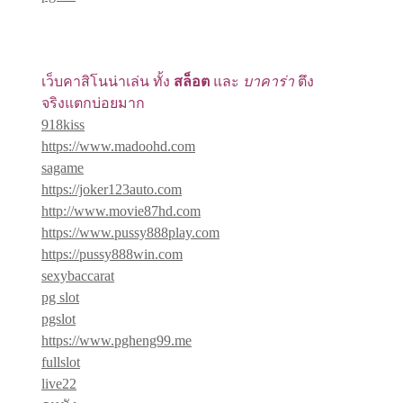
เว็บคาสิโนน่าเล่น ทั้ง
สล็อต
และ
บาคาร่า
ตึง
จริงแตกบ่อยมาก
918kiss
https://www.madoohd.com
sagame
https://joker123auto.com
http://www.movie87hd.com
https://www.pussy888play.com
https://pussy888win.com
sexybaccarat
pg slot
pgslot
https://www.pgheng99.me
fullslot
live22