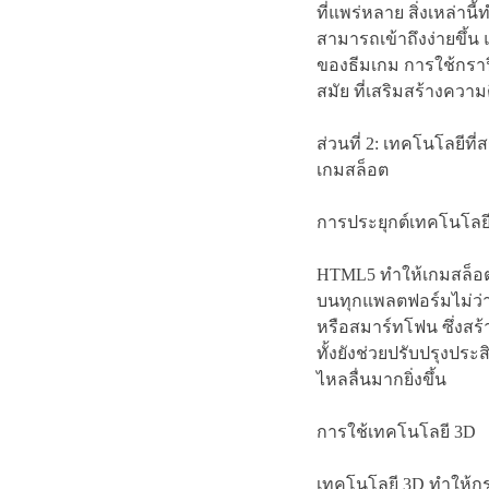
ที่แพร่หลาย สิ่งเหล่าน
สามารถเข้าถึงง่ายขึ้
ของธีมเกม การใช้กราฟิ
สมัย ที่เสริมสร้างความตื
ส่วนที่ 2: เทคโนโลยีที
เกมสล็อต
การประยุกต์เทคโนโล
HTML5 ทำให้เกมสล็อ
บนทุกแพลตฟอร์มไม่ว่า
หรือสมาร์ทโฟน ซึ่งสร้
ทั้งยังช่วยปรับปรุงปร
ไหลลื่นมากยิ่งขึ้น
การใช้เทคโนโลยี 3D
เทคโนโลยี 3D ทำให้ก