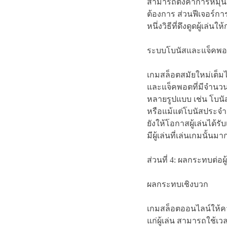
สามารถตั้งค่าการหมุน
ต้องการ ส่วนฟีเจอร์การ
หนึ่งวิธีที่ดึงดูดผู้เล่นใ
ระบบโบนัสและแจ็คพ
เกมสล็อตสมัยใหม่เต็ม
และแจ็คพอตที่มีจำนว
หลายรูปแบบ เช่น โบนั
หรือแม้แต่โบนัสประจ
ยังให้โอกาสผู้เล่นได้รับเ
มีผู้เล่นที่เล่นเกมนั้นมาก
ส่วนที่ 4: ผลกระทบต่อ
ผลกระทบเชิงบวก
เกมสล็อตออนไลน์ให้ค
แก่ผู้เล่น สามารถใช้เ