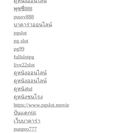
ดูหนังออนไลน์
พุซซี่888
pussy888
บาคาร่าออนไลน์
pgslot
pg slot
pg99
fullslotpg
live22slot
ดูหนังออนไลน์
ดูหนังออนไลน์
ดูหนังhd
ดูหนังชนโรง
https://www.pgslot.movie
ปั่นแตก66
เว็บบาคาร่า
punpro777