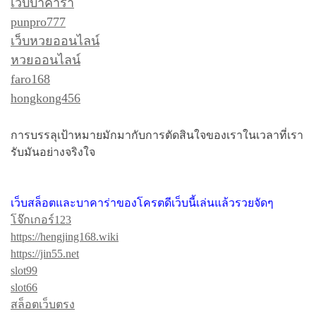
เว็บบาคาร่า
punpro777
เว็บหวยออนไลน์
หวยออนไลน์
faro168
hongkong456
การบรรลุเป้าหมายมักมากับการตัดสินใจของเราในเวลาที่เรา
รับมันอย่างจริงใจ
เว็บสล็อตและบาคาร่าของโครตดีเว็บนี้เล่นแล้วรวยจัดๆ
โจ๊กเกอร์123
https://hengjing168.wiki
https://jin55.net
slot99
slot66
สล็อตเว็บตรง