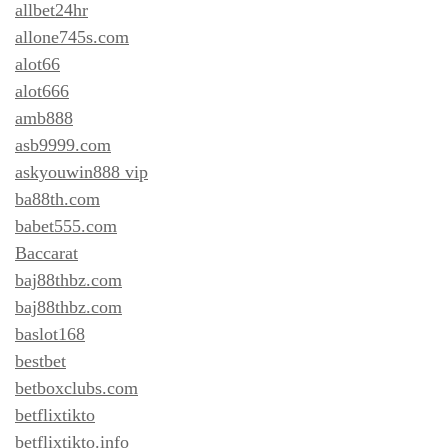
allbet24hr
allone745s.com
alot66
alot666
amb888
asb9999.com
askyouwin888 vip
ba88th.com
babet555.com
Baccarat
baj88thbz.com
baj88thbz.com
baslot168
bestbet
betboxclubs.com
betflixtikto
betflixtikto.info