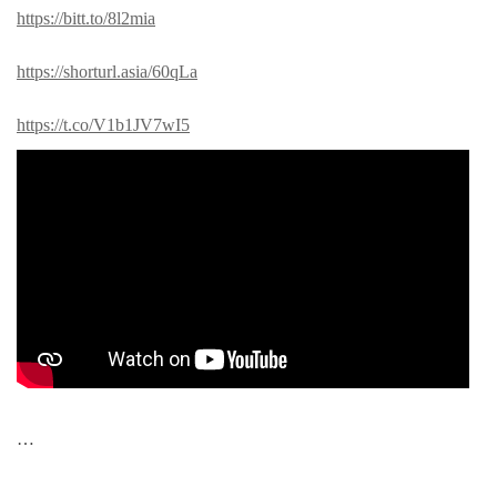
https://bitt.to/8l2mia
https://shorturl.asia/60qLa
https://t.co/V1b1JV7wI5
…