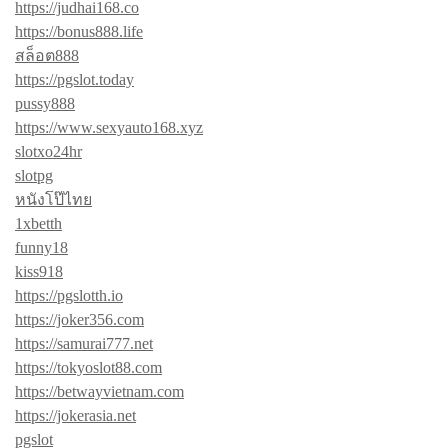
https://judhai168.co
https://bonus888.life
สล็อต888
https://pgslot.today
pussy888
https://www.sexyauto168.xyz
slotxo24hr
slotpg
หนังโป๊ไทย
1xbetth
funny18
kiss918
https://pgslotth.io
https://joker356.com
https://samurai777.net
https://tokyoslot88.com
https://betwayvietnam.com
https://jokerasia.net
pgslot