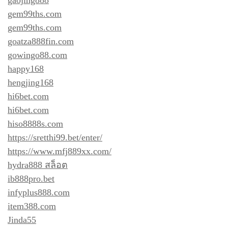
gem99ths.com
gem99ths.com
goatza888fin.com
gowingo88.com
happy168
hengjing168
hi6bet.com
hi6bet.com
hiso8888s.com
https://sretthi99.bet/enter/
https://www.mfj889xx.com/
hydra888 สล็อต
ib888pro.bet
infyplus888.com
item388.com
Jinda55