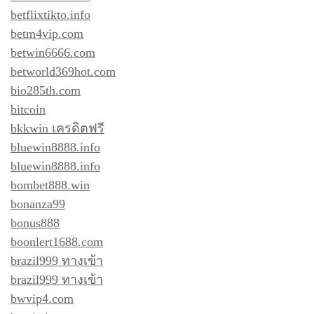
betflixtikto.info
betm4vip.com
betwin6666.com
betworld369hot.com
bio285th.com
bitcoin
bkkwin เครดิตฟรี
bluewin8888.info
bluewin8888.info
bombet888.win
bonanza99
bonus888
boonlert1688.com
brazil999 ทางเข้า
brazil999 ทางเข้า
bwvip4.com