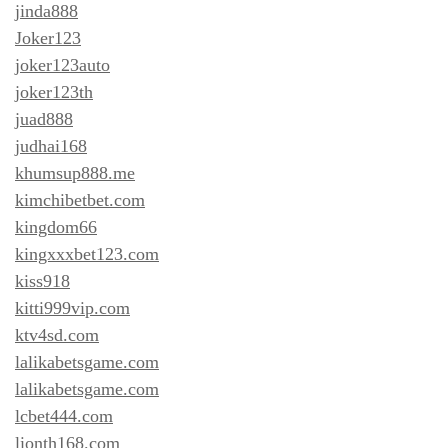
jinda888
Joker123
joker123auto
joker123th
juad888
judhai168
khumsup888.me
kimchibetbet.com
kingdom66
kingxxxbet123.com
kiss918
kitti999vip.com
ktv4sd.com
lalikabetsgame.com
lalikabetsgame.com
lcbet444.com
lionth168.com