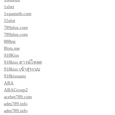
1xbet
1xgameth.com
55slot
789plus.com
789plus.com
888pg
8lots.me
918Kiss
918kiss ดาวน์โหลด
918kiss เข้าสู่ระบบ
918kissauto
ABA
ABAGroup2
acebet789.com
adm789.info
adm789.info