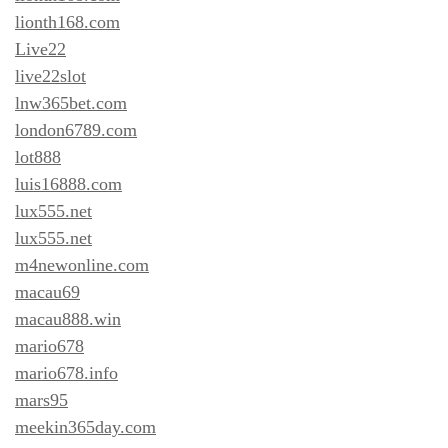
lionth168.com
Live22
live22slot
lnw365bet.com
london6789.com
lot888
luis16888.com
lux555.net
lux555.net
m4newonline.com
macau69
macau888.win
mario678
mario678.info
mars95
meekin365day.com