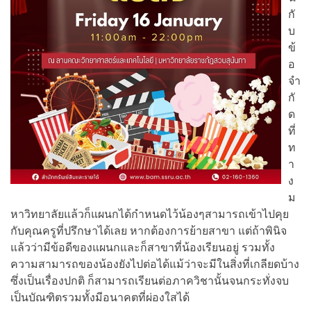
กั
บ
ข้
อ
จำ
กั
ด
ที่
ท
า
ง
ม
หาวิทยาลัยแล้วก็แผนกได้กำหนดไว้น้องๆสามารถเข้าไปคุย
กับคุณครูที่ปรึกษาได้เลย หากต้องการย้ายสาขา แต่ถ้าพินิจ
แล้วว่ามีข้อดีของแผนกและก็สาขาที่น้องเรียนอยู่ รวมทั้ง
ความสามารถของน้องยังไปต่อได้แม้ว่าจะมีในสิ่งที่เกลียดบ้าง
ซึ่งเป็นเรื่องปกติ ก็สามารถเรียนต่อภาควิชานั้นจนกระทั่งจบ
เป็นบัณฑิตรวมทั้งมีอนาคตที่ผ่องใสได้