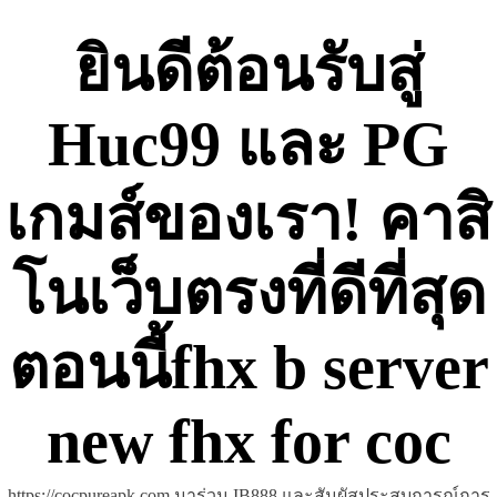
Skip
to
ยินดีต้อนรับสู่
content
Huc99 และ PG
เกมส์ของเรา! คาสิ
โนเว็บตรงที่ดีที่สุด
ตอนนี้fhx b server
new fhx for coc
https://cocpureapk.com มาร่วม IB888 และสัมผัสประสบการณ์การ