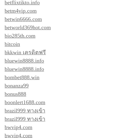
betflixtikto.info
betm4vip.com
betwin6666.com
betworld369hot.com
bio285th.com
bitcoin
bkkwin เครดิตฟรี
bluewin8888.info
bluewin8888.info
bombet888.win
bonanza99
bonus888
boonlert1688.com
brazil999 ทางเข้า
brazil999 ทางเข้า
bwvip4.com
bwvip4.com