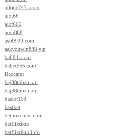
allone745s.com
alot66
alot666
amb888
asb9999.com
askyouwin888 vip
ba88th.com
babet555.com
Baccarat
baj88thbz.com
baj88thbz.com
baslot168
bestbet
betboxclubs.com
betflixtikto
betflixtikto.info