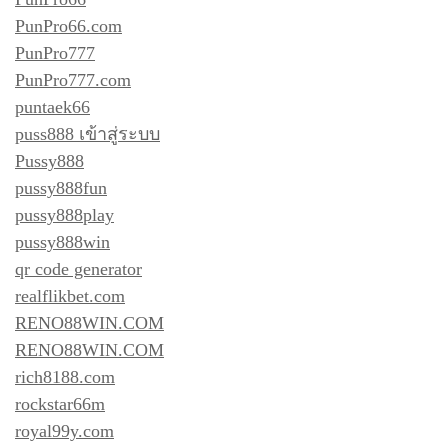
PunPro66.com
PunPro777
PunPro777.com
puntaek66
puss888 เข้าสู่ระบบ
Pussy888
pussy888fun
pussy888play
pussy888win
qr code generator
realflikbet.com
RENO88WIN.COM
RENO88WIN.COM
rich8188.com
rockstar66m
royal99y.com