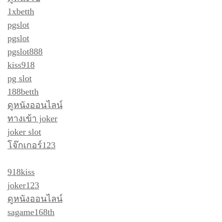
1xbetth
pgslot
pgslot
pgslot888
kiss918
pg slot
188betth
ดูหนังออนไลน์
ทางเข้า joker
joker slot
โจ๊กเกอร์123
918kiss
joker123
ดูหนังออนไลน์
sagame168th