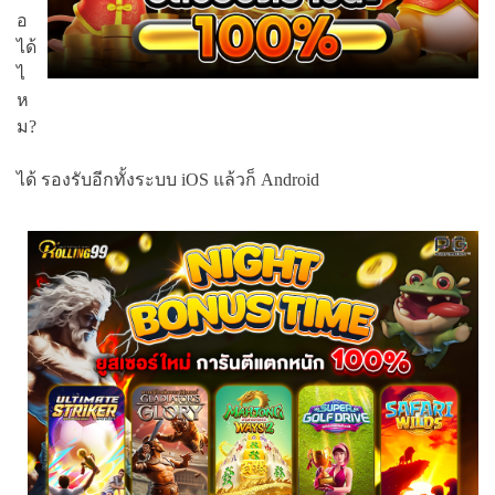
อ
ได้
ไ
ห
ม?
ได้ รองรับอีกทั้งระบบ iOS แล้วก็ Android