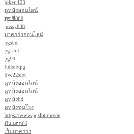
joker 123
ดูหนังออนไลน์
พุซซี่888
pussy888
บาคาร่าออนไลน์
pgslot
pg slot
pg99
fullslotpg
live22slot
ดูหนังออนไลน์
ดูหนังออนไลน์
ดูหนังhd
ดูหนังชนโรง
https://www.pgslot.movie
ปั่นแตก66
เว็บบาคาร่า