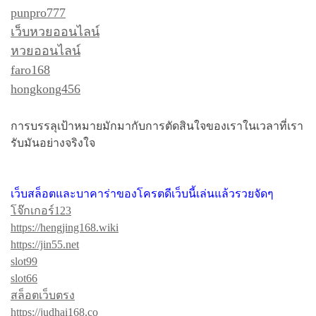
punpro777
เว็บหวยออนไลน์
หวยออนไลน์
faro168
hongkong456
การบรรลุเป้าหมายมักมากับการตัดสินใจของเราในเวลาที่เรา
รับมันอย่างจริงใจ
เว็บสล็อตและบาคาร่าของโครตดีเว็บนี้เล่นแล้วรวยจัดๆ
โจ๊กเกอร์123
https://hengjing168.wiki
https://jin55.net
slot99
slot66
สล็อตเว็บตรง
https://judhai168.co