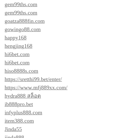
gem99ths.com
gem99ths.com
goatza888fin.com
gowingo88.com
happy168
hengjing168
hi6bet.com
hi6bet.com
hiso8888s.com
https://sretthi99.bet/enter/
https://www.mfj889xx.com/
hydra888 สล็อต
ib888pro.bet
infyplus888.com
item388.com
Jinda55
jinda888