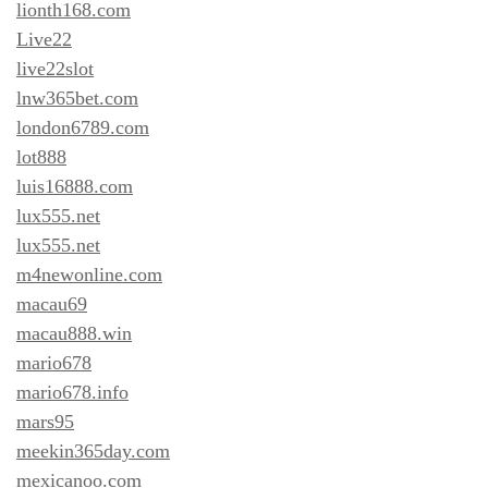
lionth168.com
Live22
live22slot
lnw365bet.com
london6789.com
lot888
luis16888.com
lux555.net
lux555.net
m4newonline.com
macau69
macau888.win
mario678
mario678.info
mars95
meekin365day.com
mexicanoo.com