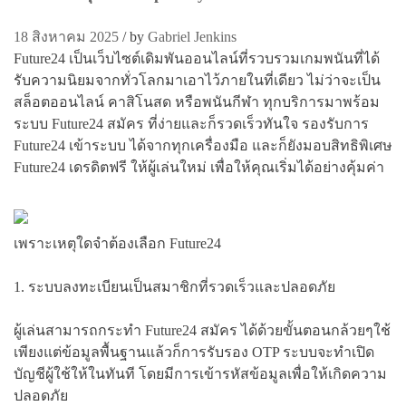
18 สิงหาคม 2025
/
by
Gabriel Jenkins
Future24 เป็นเว็บไซต์เดิมพันออนไลน์ที่รวบรวมเกมพนันที่ได้
รับความนิยมจากทั่วโลกมาเอาไว้ภายในที่เดียว ไม่ว่าจะเป็น
สล็อตออนไลน์ คาสิโนสด หรือพนันกีฬา ทุกบริการมาพร้อม
ระบบ Future24 สมัคร ที่ง่ายและก็รวดเร็วทันใจ รองรับการ
Future24 เข้าระบบ ได้จากทุกเครื่องมือ และก็ยังมอบสิทธิพิเศษ
Future24 เดรดิตฟรี ให้ผู้เล่นใหม่ เพื่อให้คุณเริ่มได้อย่างคุ้มค่า
เพราะเหตุใดจำต้องเลือก Future24
1. ระบบลงทะเบียนเป็นสมาชิกที่รวดเร็วและปลอดภัย
ผู้เล่นสามารถกระทำ Future24 สมัคร ได้ด้วยขั้นตอนกล้วยๆใช้
เพียงแต่ข้อมูลพื้นฐานแล้วก็การรับรอง OTP ระบบจะทำเปิด
บัญชีผู้ใช้ให้ในทันที โดยมีการเข้ารหัสข้อมูลเพื่อให้เกิดความ
ปลอดภัย