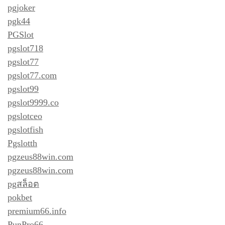
pgjoker
pgk44
PGSlot
pgslot718
pgslot77
pgslot77.com
pgslot99
pgslot9999.co
pgslotceo
pgslotfish
Pgslotth
pgzeus88win.com
pgzeus88win.com
pgสล็อต
pokbet
premium66.info
PunPro66