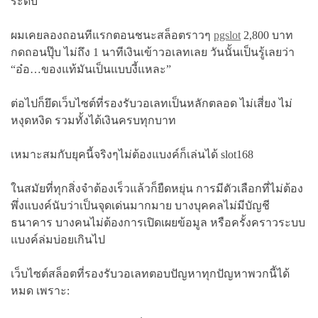
ระดับ
ผมเคยลองถอนทีแรกตอนชนะสล็อตราวๆ
pgslot
2,800 บาท
กดถอนปุ๊บ ไม่ถึง 1 นาทีเงินเข้าวอเลทเลย วันนั้นเป็นรู้เลยว่า
“อ๋อ…ของแท้มันเป็นแบบงี้แหละ”
ต่อไปก็ยึดเว็บไซต์ที่รองรับวอเลทเป็นหลักตลอด ไม่เสี่ยง ไม่
หงุดหงิด รวมทั้งได้เงินครบทุกบาท
เหมาะสมกับยุคนี้จริงๆไม่ต้องแบงค์ก็เล่นได้ slot168
ในสมัยที่ทุกสิ่งจำต้องเร็วแล้วก็ยืดหยุ่น การมีตัวเลือกที่ไม่ต้อง
พึ่งแบงค์นับว่าเป็นจุดเด่นมากมาย บางบุคคลไม่มีบัญชี
ธนาคาร บางคนไม่ต้องการเปิดเผยข้อมูล หรือครั้งคราวระบบ
แบงค์ล่มบ่อยเกินไป
เว็บไซต์สล็อตที่รองรับวอเลทตอบปัญหาทุกปัญหาพวกนี้ได้
หมด เพราะ: