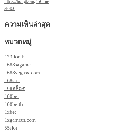
https://hongkong456.me
slot66
ความเห็นล่าสุด
หมวดหมู่
123lionth
1688sagame
1688vegasx.com
168slot
168สล็อต
188bet
188betth
1xbet
1xgameth.com
55slot