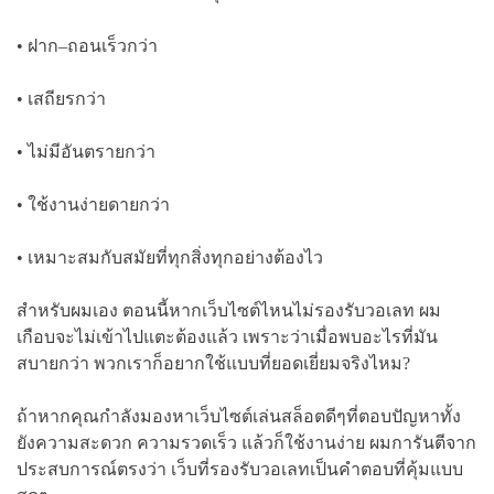
• ฝาก–ถอนเร็วกว่า
• เสถียรกว่า
• ไม่มีอันตรายกว่า
• ใช้งานง่ายดายกว่า
• เหมาะสมกับสมัยที่ทุกสิ่งทุกอย่างต้องไว
สำหรับผมเอง ตอนนี้หากเว็บไซต์ไหนไม่รองรับวอเลท ผม
เกือบจะไม่เข้าไปแตะต้องแล้ว เพราะว่าเมื่อพบอะไรที่มัน
สบายกว่า พวกเราก็อยากใช้แบบที่ยอดเยี่ยมจริงไหม?
ถ้าหากคุณกำลังมองหาเว็บไซต์เล่นสล็อตดีๆที่ตอบปัญหาทั้ง
ยังความสะดวก ความรวดเร็ว แล้วก็ใช้งานง่าย ผมการันตีจาก
ประสบการณ์ตรงว่า เว็บที่รองรับวอเลทเป็นคำตอบที่คุ้มแบบ