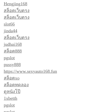
Hengjing168
สล็อตเว็บตรง
สล็อตเว็บตรง
slot66
jinda44
สล็อตเว็บตรง
judhai168
สล็อต888
pgslot
pussy888
https://www.sexyauto168.fun
สล็อตxo
สล็อตทดลอง
ดูหนังโป๊
1xbetth
pgslot
pgslot