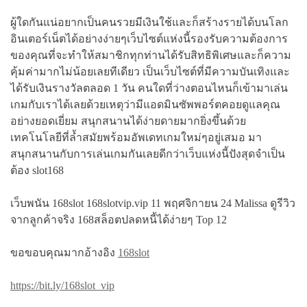
ผู้ใดกันแน่อยากเป็นคนรวยมีเงินใช้และก็สร้างรายได้บนโลก
อินเตอร์เน็ตได้อย่างง่ายๆเว็บไซต์แห่งนี้รองรับความต้องการ
ของคุณที่จะทำให้สมาชิกทุกท่านได้รับสิทธิพิเศษและก็ความ
คุ้มค่ามากไม่น้อยเลยทีเดียว เป็นเว็บไซต์ที่มีความบันเทิงและ
ได้รับเงินรางวัลตลอด 1 วัน คนใดที่ว่างตอนไหนก็เข้ามาเล่น
เกมกับเราได้เลยด้วยเหตุว่ามีแอดมินซัพพอร์ตคอยดูแลคุณ
อย่างยอดเยี่ยม สนุกสนานได้ง่ายดายมากยิ่งขึ้นด้วย
เทคโนโลยีที่ล้ำสมัยพร้อมอัพเดทเกมใหม่ๆอยู่เสมอ มา
สนุกสนานกับการเล่นเกมกันเลยดีกว่าเว็บแห่งนี้ปังสุดจำเป็น
ต้อง slot168
เว็บพนัน 168slot 168slotvip.vip 11 พฤศจิกายน 24 Malissa ดูรีวิว
จากลูกค้าจริง 168สล็อตปลดหนี้ได้ง่ายๆ Top 12
ขอขอบคุณมากอ้างอิง
168slot
https://bit.ly/168slot_vip