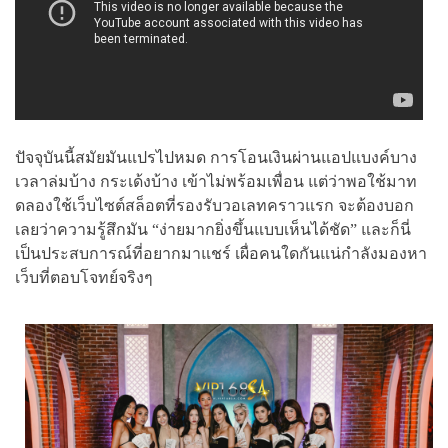
ปัจจุบันนี้สมัยมันแปรไปหมด การโอนเงินผ่านแอปแบงค์บาง
เวลาล่มบ้าง กระเด้งบ้าง เข้าไม่พร้อมเพื่อน แต่ว่าพอใช้มาท
ดลองใช้เว็บไซต์สล็อตที่รองรับวอเลทคราวแรก จะต้องบอก
เลยว่าความรู้สึกมัน “ง่ายมากยิ่งขึ้นแบบเห็นได้ชัด” และก็นี่
เป็นประสบการณ์ที่อยากมาแชร์ เผื่อคนใดกันแน่กำลังมองหา
เว็บที่ตอบโจทย์จริงๆ