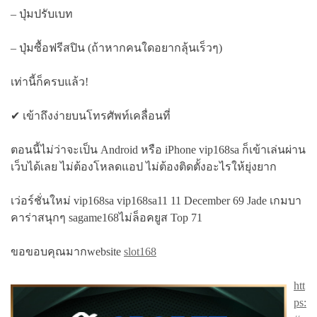
– ปุ่มปรับเบท
– ปุ่มซื้อฟรีสปิน (ถ้าหากคนใดอยากลุ้นเร็วๆ)
เท่านี้ก็ครบแล้ว!
✔ เข้าถึงง่ายบนโทรศัพท์เคลื่อนที่
ตอนนี้ไม่ว่าจะเป็น Android หรือ iPhone vip168sa ก็เข้าเล่นผ่าน
เว็บได้เลย ไม่ต้องโหลดแอป ไม่ต้องติดตั้งอะไรให้ยุ่งยาก
เว่อร์ชั่นใหม่ vip168sa vip168sa11 11 December 69 Jade เกมบา
คาร่าสนุกๆ sagame168ไม่ล็อคยูส Top 71
ขอขอบคุณมากwebsite
slot168
htt
ps: