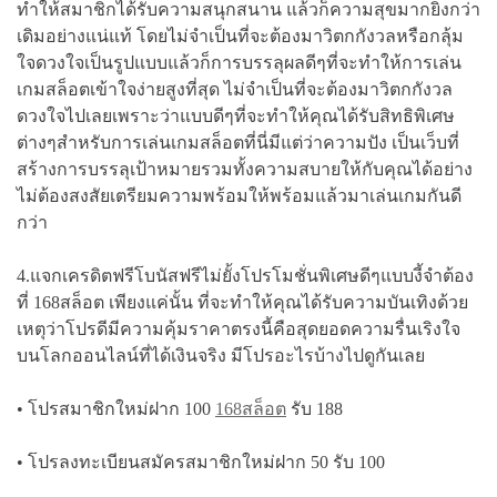
ทำให้สมาชิกได้รับความสนุกสนาน แล้วก็ความสุขมากยิ่งกว่า
เดิมอย่างแน่แท้ โดยไม่จำเป็นที่จะต้องมาวิตกกังวลหรือกลุ้ม
ใจดวงใจเป็นรูปแบบแล้วก็การบรรลุผลดีๆที่จะทำให้การเล่น
เกมสล็อตเข้าใจง่ายสูงที่สุด ไม่จำเป็นที่จะต้องมาวิตกกังวล
ดวงใจไปเลยเพราะว่าแบบดีๆที่จะทำให้คุณได้รับสิทธิพิเศษ
ต่างๆสำหรับการเล่นเกมสล็อตที่นี่มีแต่ว่าความปัง เป็นเว็บที่
สร้างการบรรลุเป้าหมายรวมทั้งความสบายให้กับคุณได้อย่าง
ไม่ต้องสงสัยเตรียมความพร้อมให้พร้อมแล้วมาเล่นเกมกันดี
กว่า
4.แจกเครดิตฟรีโบนัสฟรีไม่ยั้งโปรโมชั่นพิเศษดีๆแบบงี้จำต้อง
ที่ 168สล็อต เพียงแค่นั้น ที่จะทำให้คุณได้รับความบันเทิงด้วย
เหตุว่าโปรดีมีความคุ้มราคาตรงนี้คือสุดยอดความรื่นเริงใจ
บนโลกออนไลน์ที่ได้เงินจริง มีโปรอะไรบ้างไปดูกันเลย
• โปรสมาชิกใหม่ฝาก 100
168สล็อต
รับ 188
• โปรลงทะเบียนสมัครสมาชิกใหม่ฝาก 50 รับ 100