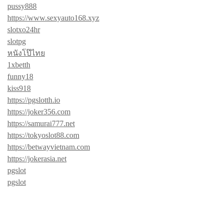
pussy888
https://www.sexyauto168.xyz
slotxo24hr
slotpg
หนังโป๊ไทย
1xbetth
funny18
kiss918
https://pgslotth.io
https://joker356.com
https://samurai777.net
https://tokyoslot88.com
https://betwayvietnam.com
https://jokerasia.net
pgslot
pgslot