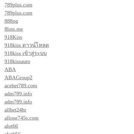
789plus.com
789plus.com
888pg
8lots.me
918Kiss
918kiss ดาวน์โหลด
918kiss เข้าสู่ระบบ
918kissauto
ABA
ABAGroup2
acebet789.com
adm789.info
adm789.info
allbet24hr
allone745s.com
alot66