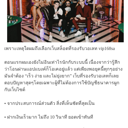
เพราะเหตุใดผมถึงเลือกเว็บสล็อตที่รองรับวอเลท vip168sa
ตอนแรกผมเองยังไม่อินเท่าไรนักกับระบบนี้ เนื่องจากว่ารู้สึก
ว่าโอนผ่านแอปแบงค์ก็โอเคอยู่แล้ว แต่เพียงพอยุคนี้ทุกๆอย่าง
มันจำต้อง “เร็ว ง่าย และไม่ยุ่งยาก” เว็บที่รองรับวอเลทก็เลย
ตอบปัญหาสุดๆโดยเฉพาะผู้ที่ไม่ต้องการใช้บัญชีธนาคารผูก
กับเว็บไซต์
• จากประสบการณ์ส่วนตัว สิ่งที่เห็นชัดที่สุดเป็น
• ฝากเงินเร็วมาก ไม่ถึง 10 วินาที ยอดเข้าทันที