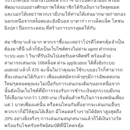
รับโปรดีๆอย่างนี้กันไปเลยพวกเราจ่ายโบนัสกันไม่ยั้ง พร้อม
พัฒนาแบบอย่างศักยภาพให้สมาชิกได้รับเงินรางวัลสุดยอด
และบอกได้เลยว่าพวกเรามีเกมให้ท่านได้เล่นมากมายก่ายกอง
นอกเหนือจากสล็อตและยังมีบอล บาคาร่า กางล็คแจ็ค โคชน
ยิงปลา ป๊อกกระดอน ที่สร้างการบรรลุผลให้กับ
สมาชิกมาแล้วมาก พวกเราชี้แนะเลยว่าโปรดีโคตรคุ้มจำเป็น
ต้องมาที่นี่ แล้วก็ยังเป็นเว็บไซต์ตรงไม่ผ่าน agent ฝากถอน
ระบบ auto 5 วินาทีรับเงินไปเลยรับเครดิตฟรี พร้อมด้วย
สามารถเล่นเกม 168สล็อต ผ่าน application ได้ทั้งยังระบบ
android แล้วก็ iOS ฉะนั้นไม่ว่าคุณจะใช้ระบบอะไรก็สามารถ
ที่จะเล่นเกมได้กับเรา เพียงแต่สมัครกล้วยๆมีการอัพเดทเกม
ใหม่ๆตลอดคุณจะไม่เบื่อกับการเล่นเกมเดิมๆนอกเหนือจาก
นั้นยังเป็นเว็บไซต์ที่มีการรองรับการชำระเงินทุกระบบมีเกม
ให้เลือกมากกว่า 1,000 เกม เริ่มต้นสำหรับในการลงพนันเพียง
แต่ 1 บาทเพียงแค่นั้น หรือคนไหนกันที่อยากจะเล่นเกมอื่นๆ
พวกเราก็มีให้คุณได้เลือก มีโหมดสร้างรายได้อัตราสูงสุดถึง
20% อย่างยิ่งจริงๆ การเล่นเกมสนุกสนานแล้วก็ได้เงินรางวัล
พร้อมรับโชครับทรัพย์สมบัติที่นี่โคตรคุ้ม