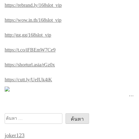
https://rebrand.ly/168slot_vip
https://wow.in.th/168slot_vip
http://gg.gg/168slot_vip
https://t.co/iFBEmW7Ce9
https://shorturl.asia/rGz0x
https://cutt.ly/UeIUk4iK
…
ค้นหา
สำหรับ:
joker123