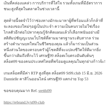
เงินที่คล่องแคล่ว การบริการที่ใส่ใจ รวมทั้งเกมที่มีอัตราการ
ชนะสูงที่สุดในตลาดในช่วงเวลานี้
สุดท้ายนี้จดจำไว้ว่าช่องทางมักจะมาหาผู้ที่พร้อมแล้วก็กล้าที่
จะลองของใหม่ๆอยู่เป็นประจำ ความเป็นคนรวยไม่ใช่เรื่อง
ไกลตัวอีกต่อไปหากคุณรู้จักคิดแผนแล้วก็เลือกพนันอย่างมี
สติสัมปชัญญะบนเว็บไซต์ที่ตามมาตรฐานระดับสากล ร่วม
สร้างตำนานบทใหม่ในชีวิตของคุณ แล้วก็มาร่วมเป็นส่วน
หนึ่งส่วนใดของครอบครัวผู้โชคดีที่จะแปลงชีวิตให้ดีมากยิ่ง
ขึ้นกว่าเดิมถึงที่กะไว้ เศรษฐี99 สล็อตเว็บตรงอันดับต้นๆ
สล็อต99 ของคนประเทศไทยที่พร้อมดูแลคุณในทุกย่างก้าวจ้ะ!
เกมสล็อตที่มีค่า RTP สูงที่สุด สล็อต99 St99.club 15 มิ.ย. 2026
Dannielle คาสิโนออนไลน์ เศรษฐี99 แตกง่าย Top 53
ขอขอบคุณมาก Ref.
sretthi99
https://rebrand.ly/st99-club