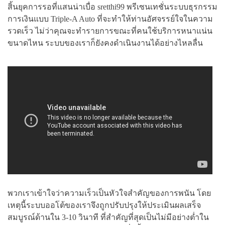
สิ้นยุคการรอที่แสนน่าเบื่อ sretthi99 พรีเซนเทชั่นระบบธุรกรรม
การเงินแบบ Triple-A Auto ที่จะทำให้ท่านอัศจรรย์ใจในความ
รวดเร็ว ไม่ว่าคุณจะทำรายการขณะที่คนใช้บริการหนาแน่น
ขนาดไหน ระบบของเราก็ยังคงดำเนินงานได้อย่างไหลลื่น
พวกเราเข้าใจว่าความเร็วเป็นหัวใจสำคัญของการพนัน โดย
เหตุนี้ระบบออโต้ของเราจึงถูกปรับปรุงให้ประเมินผลเสร็จ
สมบูรณ์ด้านใน 3-10 วินาที ที่สำคัญที่สุดเป็นไม่มีอย่างต่ำใน