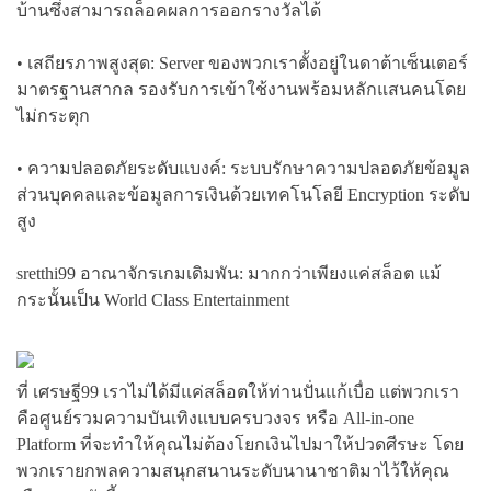
บ้านซึ่งสามารถล็อคผลการออกรางวัลได้
• เสถียรภาพสูงสุด: Server ของพวกเราตั้งอยู่ในดาต้าเซ็นเตอร์
มาตรฐานสากล รองรับการเข้าใช้งานพร้อมหลักแสนคนโดย
ไม่กระตุก
• ความปลอดภัยระดับแบงค์: ระบบรักษาความปลอดภัยข้อมูล
ส่วนบุคคลและข้อมูลการเงินด้วยเทคโนโลยี Encryption ระดับ
สูง
sretthi99 อาณาจักรเกมเดิมพัน: มากกว่าเพียงแค่สล็อต แม้
กระนั้นเป็น World Class Entertainment
ที่ เศรษฐี99 เราไม่ได้มีแค่สล็อตให้ท่านปั่นแก้เบื่อ แต่พวกเรา
คือศูนย์รวมความบันเทิงแบบครบวงจร หรือ All-in-one
Platform ที่จะทำให้คุณไม่ต้องโยกเงินไปมาให้ปวดศีรษะ โดย
พวกเรายกพลความสนุกสนานระดับนานาชาติมาไว้ให้คุณ