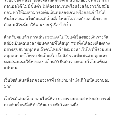
ระบบของ สล็อต ยังส่งผลให้ผมสะดวกสบายเยอะขึ้นด้วย ฝาก
ถอนออโต้ ไม่มีขั้นต่ำ ไม่ต้องรอนานหรือแจ้งสลิปราวกับสมัย
ก่อน ทำให้ผมสามารถเติมเงินทดลองเล่น หรือถอนกำไรได้
ทันใจ ส่วนคนใดกันแน่ที่เป็นมือใหม่ก็ไม่ต้องกังวล เนื่องจาก
ตัวเกมดีไซน์มาให้เล่นง่าย รู้เรื่องได้เร็ว
สำหรับผมแล้ว การเล่น
sretthi99
ไม่ใช่แค่เรื่องของเงินรางวัล
แต่ยังเป็นตอนเวลาผ่อนคลายที่ได้สนุก รวมทั้งได้ลองเสี่ยงดวง
อย่างสุขสบายทุกหน ถ้าคนไหนกำลังมองหาเว็บไซต์ที่รวมเกม
สนุกสนานๆไว้ครบ จัดเต็มเรื่องโบนัส รวมทั้งเล่นง่ายทุกแห่ง
ผมเสนอแนะให้ทดลอง สล็อต99 ยืนยันว่าจะชอบใจไม่แพ้ผม
แน่นอน
เว็บไซต์เล่นสล็อตครบวงจรที่ เล่นง่าย ทำเงินดี โบนัสแจกบ่อย
มาก
เว็บไซต์เล่นสล็อตออนไลน์ที่ครบวงจร ผมขอเล่าประสบการณ์
ตรงกับเว็บหนึ่งที่ทำให้ผมประทับใจอย่างยิ่ง