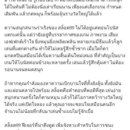
ได้ในทันที ไม่ต้องนั่งเล่าเรียนนาน เพียงแค่เลือกเกม กำหนด
เดิมพัน แล้วกดหมุน ก็พร้อมลุ้นรางวัลใหญ่ได้แล้ว
ความสนุกสนานร่าเริงของ สล็อต99 ไม่ได้อยู่แค่ตอนโบนัส
แตกแค่นั้น แต่ว่ายังอยู่ที่บรรยากาศของเกม ภาพงาม เสียง
เอฟเฟกต์เร้าใจ ยิ่งหมุนยิ่งเพลิดเพลิน หลายเกมมีธีมแล้วก็ลูก
เล่นที่แตกต่างกัน ทำให้ไม่เคยรู้สึกซ้ำซาก เมื่อใดก็ตา
มกดสปินเสมือนได้เริ่มความตื่นเต้นใหม่เสมอ ที่สำคัญเป็นบาง
เกมให้โบนัสค่อนข้างจะหลายครั้ง เล่นแล้วรู้สึกคุ้มค่า ไม่ต้อง
รอนานจนหมดสนุก
ถ้าหากคุณกำลังมองหาความเบิกบานใจที่ทั้งยังลุ้น ทั้งยังมัน
และผ่อนคลายไปพร้อม สล็อตคือคำตอบที่พอดีที่สุด เล่นง่าย
สนุกสนานครั้งใดก็ตามหมุน แล้วก็ได้โอกาสคว้ารางวัลใหญ่
ได้จริง แค่เปิดใจลอง แล้วคุณอาจจะชอบใจเสมือนคนอีก
จำนวนไม่น้อยที่กลับมาเล่นซ้ำแบบไม่รู้จักเบื่อ
สล็อต99 ฟีเจอร์ที่น่าดึงดูด เพิ่มจังหวะสำหรับในการชนะ