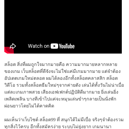
สล็อต สิ่งที่ผมถูกใจมากมายคือ ความมากมายหลากหลาย
ของเกม เว็บสล็อตที่ดีจังจะไม่ใช่แค่มีเกมมากมาย แต่จำต้อง
อัปเดตเกมใหม่ตลอด ผมได้ลองอีกทั้งสล็อตคลาสสิก สล็อต
วิดีโอ รวมทั้งสล็อตธีมใหม่ๆจากค่ายดัง เล่นได้ทั้งวันไม่น่าเบื่อ
แต่ละเกมภาพสวย เสียงเอฟเฟกต์ปฏิบัติดีมากมาย ยิ่งเล่นยิ่ง
เพลิดเพลิน บางทีเข้าไปแค่จะหมุนเล่นขำๆกลายเป็นนั่งพัก
ผ่อนยาวโดยไม่ได้คาดคิด
ผมเห็นว่าเว็บไซต์ สล็อต99 ที่ สนุกได้ไม่มีเบื่อ จริงๆจำต้องรวม
ทุกสิ่งไว้ครบ อีกทั้งสมัครง่าย ระบบไม่ยุ่งยาก เกมนานา