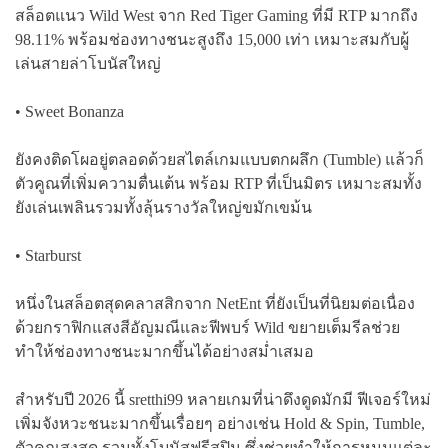
สล็อตแนว Wild West จาก Red Tiger Gaming ที่มี RTP มากถึง
98.11% พร้อมช่องทางชนะสูงถึง 15,000 เท่า เหมาะสมกับผู้
เล่นสายล่าโบนัสใหญ่
• Sweet Bonanza
ยังคงติดโผอยู่ตลอดด้วยสไตล์เกมแบบตกผลึก (Tumble) แล้วก็
ตัวคูณที่เพิ่มความตื่นเต้น พร้อม RTP ที่เป็นมิตร เหมาะสมทั้ง
ยังเล่นเพลินรวมทั้งลุ้นรางวัลใหญ่ขมักเขม้น
• Starburst
หนึ่งในสล็อตสุดคลาสสิกจาก NetEnt ที่ยังเป็นที่นิยมต่อเนื่อง
ด้วยกราฟิกแสงสีอัญมณีและฟีพบร์ Wild ขยายเต็มรีลช่วย
ทำให้ช่องทางชนะมากขึ้นได้อย่างสม่ำเสมอ
สำหรับปี 2026 นี้ sretthi99 หลายเกมที่น่าดึงดูดมักมี ฟีเจอร์ใหม่
เพิ่มจังหวะชนะมากขึ้นเรื่อยๆ อย่างเช่น Hold & Spin, Tumble,
ตัวคูณสูงสุด รวมทั้งโบนัสฟรีสปิน ซึ่งช่วยทำให้การหมุนแต่ละ