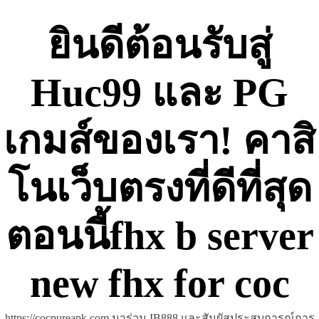
Skip
to
ยินดีต้อนรับสู่
content
Huc99 และ PG
เกมส์ของเรา! คาสิ
โนเว็บตรงที่ดีที่สุด
ตอนนี้fhx b server
new fhx for coc
https://cocpureapk.com มาร่วม IB888 และสัมผัสประสบการณ์การ