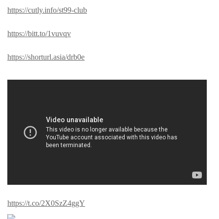
https://cutly.info/st99-club
https://bitt.to/1vuvqv
https://shorturl.asia/drb0e
https://t.co/2X0SzZ4ggY