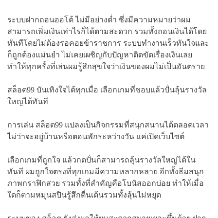
ระบบฝากถอนออโต้ ไม่มีอย่างต่ำ ซึ่งมีความหมายว่าผม
สามารถเพิ่มเงินเท่าไรก็ได้ตามสะดวก รวมทั้งถอนเงินได้โดย
ทันทีโดยไม่ต้องรอคอยข้าราชการ ระบบทำงานเร็วทันใจและ
ก็ถูกต้องแม่นยำ ไม่เคยเผชิญกับปัญหาติดขัดเรื่องเงินเลย
ทำให้ทุกครั้งที่เล่นผมรู้สึกสุขใจว่าเงินของผมไม่เป็นอันตราย
สล็อต99 บันเทิงใจได้ทุกเมื่อ เลือกเกมที่ชอบแล้วปั่นลุ้นรางวัล
ใหญ่ได้ทันที
การเล่น สล็อต99 แปลงเป็นกิจกรรมที่สนุกสนานได้ตลอดเวลา
ไม่ว่าจะอยู่บ้านหรือตอนพักระหว่างวัน แค่เปิดเว็บไซต์
เลือกเกมที่ถูกใจ แล้วกดปั่นก็สามารถลุ้นรางวัลใหญ่ได้ใน
ทันที ผมถูกใจตรงที่ทุกเกมมีความหลากหลาย อีกทั้งธีมสนุก
ภาพกราฟิกสวย รวมทั้งที่สำคัญคือโบนัสออกบ่อย ทำให้เมื่อ
ใดก็ตามหมุนสปินรู้สึกตื่นเต้นรวมทั้งลุ้นไม่หยุด