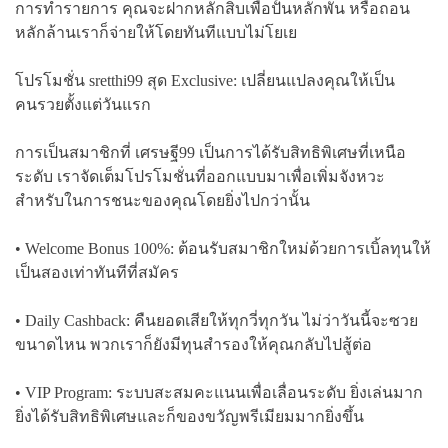
การทำรายการ คุณจะฝากหลักสิบเพื่อปั้นหลักพัน หรือถอน
หลักล้านเราก็จ่ายให้โดยทันทีแบบไม่โยเย
โปรโมชั่น sretthi99 สุด Exclusive: เปลี่ยนแปลงคุณให้เป็น
คนรวยตั้งแต่วันแรก
การเป็นสมาชิกที่ เศรษฐี99 เป็นการได้รับสิทธิพิเศษที่เหนือ
ระดับ เราจัดเต็มโปรโมชั่นที่ออกแบบมาเพื่อเพิ่มจังหวะ
สำหรับในการชนะของคุณโดยยิ่งไปกว่านั้น
• Welcome Bonus 100%: ต้อนรับสมาชิกใหม่ด้วยการเบิ้ลทุนให้
เป็นสองเท่าทันทีที่สมัคร
• Daily Cashback: คืนยอดเสียให้ทุกวี่ทุกวัน ไม่ว่าวันนี้จะซวย
ขนาดไหน พวกเราก็ยังมีทุนสำรองให้คุณกลับไปสู้ต่อ
• VIP Program: ระบบสะสมคะแนนเพื่อเลื่อนระดับ ยิ่งเล่นมาก
ยิ่งได้รับสิทธิพิเศษและก็ของขวัญพรีเมียมมากยิ่งขึ้น