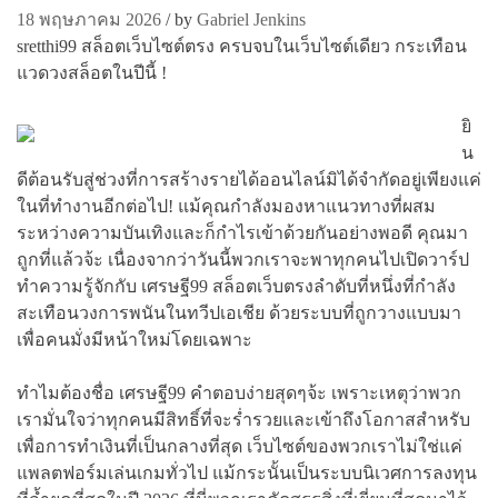
18 พฤษภาคม 2026
/
by
Gabriel Jenkins
sretthi99 สล็อตเว็บไซต์ตรง ครบจบในเว็บไซต์เดียว กระเทือน
แวดวงสล็อตในปีนี้ !
ยิ
น
ดีต้อนรับสู่ช่วงที่การสร้างรายได้ออนไลน์มิได้จำกัดอยู่เพียงแค่
ในที่ทำงานอีกต่อไป! แม้คุณกำลังมองหาแนวทางที่ผสม
ระหว่างความบันเทิงและก็กำไรเข้าด้วยกันอย่างพอดี คุณมา
ถูกที่แล้วจ้ะ เนื่องจากว่าวันนี้พวกเราจะพาทุกคนไปเปิดวาร์ป
ทำความรู้จักกับ เศรษฐี99 สล็อตเว็บตรงลำดับที่หนึ่งที่กำลัง
สะเทือนวงการพนันในทวีปเอเชีย ด้วยระบบที่ถูกวางแบบมา
เพื่อคนมั่งมีหน้าใหม่โดยเฉพาะ
ทำไมต้องชื่อ เศรษฐี99 คำตอบง่ายสุดๆจ้ะ เพราะเหตุว่าพวก
เรามั่นใจว่าทุกคนมีสิทธิ์ที่จะร่ำรวยและเข้าถึงโอกาสสำหรับ
เพื่อการทำเงินที่เป็นกลางที่สุด เว็บไซต์ของพวกเราไม่ใช่แค่
แพลตฟอร์มเล่นเกมทั่วไป แม้กระนั้นเป็นระบบนิเวศการลงทุน