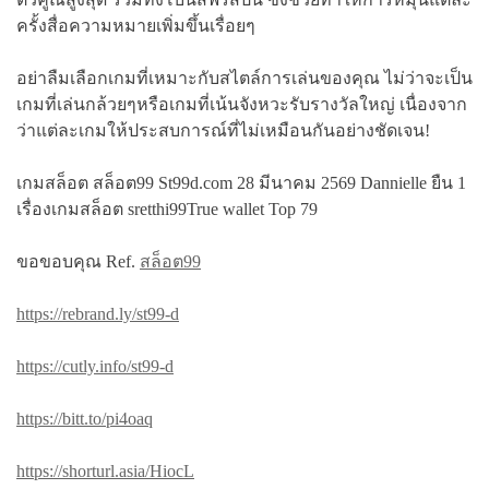
ครั้งสื่อความหมายเพิ่มขึ้นเรื่อยๆ
อย่าลืมเลือกเกมที่เหมาะกับสไตล์การเล่นของคุณ ไม่ว่าจะเป็น
เกมที่เล่นกล้วยๆหรือเกมที่เน้นจังหวะรับรางวัลใหญ่ เนื่องจาก
ว่าแต่ละเกมให้ประสบการณ์ที่ไม่เหมือนกันอย่างชัดเจน!
เกมสล็อต สล็อต99 St99d.com 28 มีนาคม 2569 Dannielle ยืน 1
เรื่องเกมสล็อต sretthi99True wallet Top 79
ขอขอบคุณ Ref.
สล็อต99
https://rebrand.ly/st99-d
https://cutly.info/st99-d
https://bitt.to/pi4oaq
https://shorturl.asia/HiocL