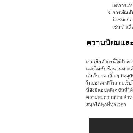
แต่การเก็
การเดิมพ
ใดชนะบ่อย
เช่น ถ้าเส
ความนิยมและ
เกมเสือมังกรนี้ได้รับค
และไม่ซับซ้อน เหมาะสำ
เต้นในเวลาสั้น ๆ ปัจจุบ
ในบ่อนคาสิโนและเว็บ
นี้ยังมีแอปพลิเคชันที่ให
ความสะดวกสบายสำหรับผู
สนุกได้ทุกที่ทุกเวลา