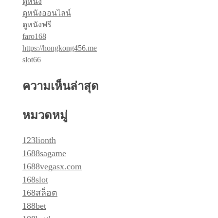
ดูหนัง
ดูหนังออนไลน์
ดูหนังฟรี
faro168
https://hongkong456.me
slot66
ความเห็นล่าสุด
หมวดหมู่
123lionth
1688sagame
1688vegasx.com
168slot
168สล็อต
188bet