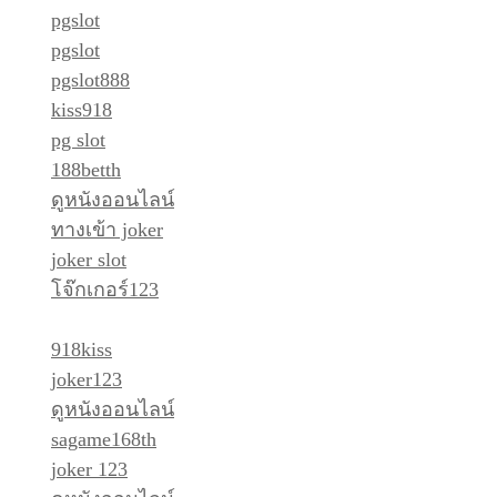
pgslot
pgslot
pgslot888
kiss918
pg slot
188betth
ดูหนังออนไลน์
ทางเข้า joker
joker slot
โจ๊กเกอร์123
918kiss
joker123
ดูหนังออนไลน์
sagame168th
joker 123