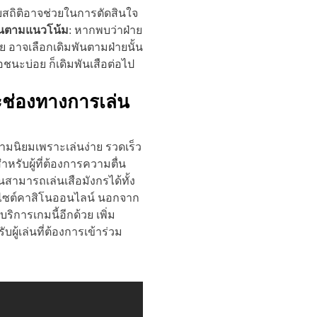
บสถิติอาจช่วยในการตัดสินใจ
ันตามแนวโน้ม
: หากพบว่าฝ่าย
 อาจเลือกเดิมพันตามฝ่ายนั้น
ือชนะบ่อย ก็เดิมพันเสือต่อไป
ช่องทางการเล่น
วามนิยมเพราะเล่นง่าย รวดเร็ว
หรับผู้ที่ต้องการความตื่น
ันสามารถเล่นเสือมังกรได้ทั้ง
ไซต์คาสิโนออนไลน์ นอกจาก
้บริการเกมนี้อีกด้วย เพิ่ม
้เล่นที่ต้องการเข้าร่วม