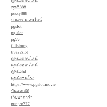
ดูหนังออนไลน์
พุซซี่888
pussy888
บาคาร่าออนไลน์
pgslot
pg slot
pg99
fullslotpg
live22slot
ดูหนังออนไลน์
ดูหนังออนไลน์
ดูหนังhd
ดูหนังชนโรง
https://www.pgslot.movie
ปั่นแตก66
เว็บบาคาร่า
punpro777