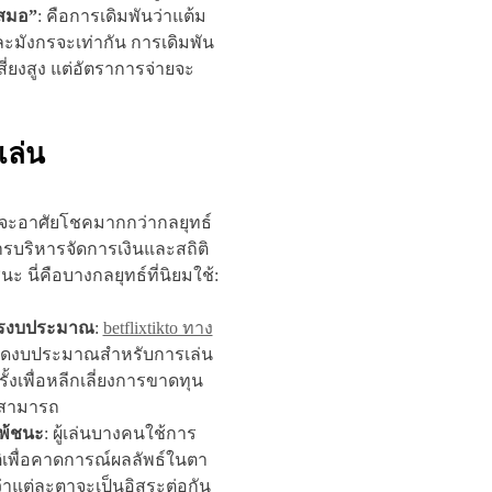
เสมอ”
: คือการเดิมพันว่าแต้ม
ะมังกรจะเท่ากัน การเดิมพัน
สี่ยงสูง แต่อัตราการจ่ายจะ
เล่น
กรจะอาศัยโชคมากกว่ากลยุทธ์
การบริหารจัดการเงินและสถิติ
ะ นี่คือบางกลยุทธ์ที่นิยมใช้:
ารงบประมาณ
:
betflixtikto ทาง
ดงบประมาณสำหรับการเล่น
ั้งเพื่อหลีกเลี่ยงการขาดทุน
มสามารถ
แพ้ชนะ
: ผู้เล่นบางคนใช้การ
ติเพื่อคาดการณ์ผลลัพธ์ในตา
ว่าแต่ละตาจะเป็นอิสระต่อกัน