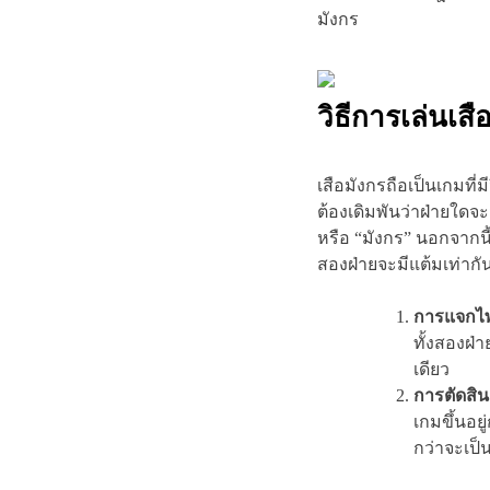
มังกร
วิธีการเล่นเสื
เสือมังกรถือเป็นเกมที่มีว
ต้องเดิมพันว่าฝ่ายใดจะ
หรือ “มังกร” นอกจากนี้
สองฝ่ายจะมีแต้มเท่ากัน
การแจกไพ
ทั้งสองฝ่า
เดียว
การตัดสิ
เกมขึ้นอยู
กว่าจะเป็