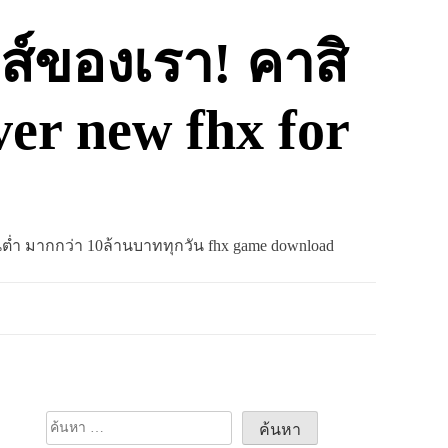
ส์ของเรา! คาสิ
rver new fhx for
นต่ำ มากกว่า 10ล้านบาททุกวัน fhx game download
ค้นหา