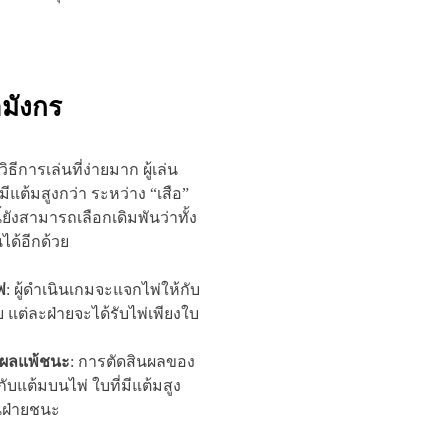
อมังกร
ิธีการเล่นที่ง่ายมาก ผู้เล่น
มีแต้มสูงกว่า ระหว่าง “เสือ”
ยังสามารถเลือกเดิมพันว่าทั้ง
ได้อีกด้วย
่
: ผู้ดำเนินเกมจะแจกไพ่ให้กับ
ย แต่ละฝ่ายจะได้รับไพ่เพียงใบ
นผลแพ้ชนะ
: การตัดสินผลของ
่กับแต้มบนไพ่ ใบที่มีแต้มสูง
นฝ่ายชนะ