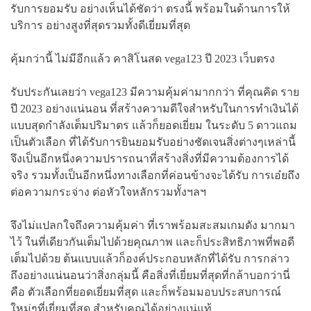
รับการยอมรับ อย่างเห็นได้ชัดว่า ตรงนี้ พร้อมในด้านการให้
บริการ อย่างสูงที่สุดรวมทั้งดีเยี่ยมที่สุด
คุ้มกว่านี้ ไม่มีอีกแล้ว คาสิโนสด vega123 ปี 2023 เว็บตรง
รับประกันเลยว่า vega123 มีความคุ้มค่ามากกว่า ที่คุณคิด ราย
ปี 2023 อย่างแน่นอน ที่สร้างความดีใจสำหรับในการทำเงินได้
แบบสุดกำลังเต็มปริมาตร แล้วก็ยอดเยี่ยม ในระดับ 5 ดาวแถม
เป็นตัวเลือก ที่ได้รับการยินยอมรับอย่างชัดเจนสิ่งต่างๆเหล่านี้
จึงเป็นอีกหนึ่งความปรารถนาที่สร้างสิ่งที่มีความต้องการได้
จริง รวมทั้งเป็นอีกหนึ่งทางเลือกที่ค่อนข้างจะได้รับ การเอ๋ยถึง
ต่อความกระจ่าง ต่อหัวใจหลักรวมทั้งฯลฯ
จึงไม่แปลกใจถึงความคุ้มค่า ที่เราพร้อมสะสมเกมดัง มากมา
ไว้ ในที่เดียวกันเต็มไปด้วยคุณภาพ และก็ประสิทธิภาพที่พอดี
เต็มไปด้วย ต้นแบบแล้วก็องค์ประกอบหลักที่ได้รับ การกล่าว
ถึงอย่างแน่นอนว่าสิ่งกลุ่มนี้ คือสิ่งที่เยี่ยมที่สุดที่กล้าบอกว่านี่
คือ ตัวเลือกที่ยอดเยี่ยมที่สุด และก็พร้อมมอบประสบการณ์
ใหม่ๆที่เยี่ยมที่สุด สำหรับคุณได้อย่างแน่แท้