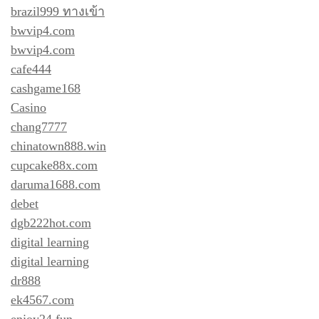
brazil999 ทางเข้า
bwvip4.com
bwvip4.com
cafe444
cashgame168
Casino
chang7777
chinatown888.win
cupcake88x.com
daruma1688.com
debet
dgb222hot.com
digital learning
digital learning
dr888
ek4567.com