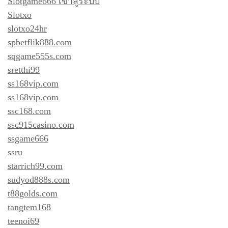
Slotgame666 เข้าสู่ระบบ
Slotxo
slotxo24hr
spbetflik888.com
sqgame555s.com
sretthi99
ss168vip.com
ss168vip.com
ssc168.com
ssc915casino.com
ssgame666
ssru
starrich99.com
sudyod888s.com
t88golds.com
tangtem168
teenoi69