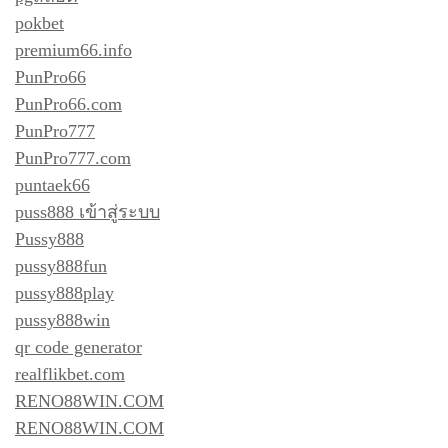
pokbet
premium66.info
PunPro66
PunPro66.com
PunPro777
PunPro777.com
puntaek66
puss888 เข้าสู่ระบบ
Pussy888
pussy888fun
pussy888play
pussy888win
qr code generator
realflikbet.com
RENO88WIN.COM
RENO88WIN.COM