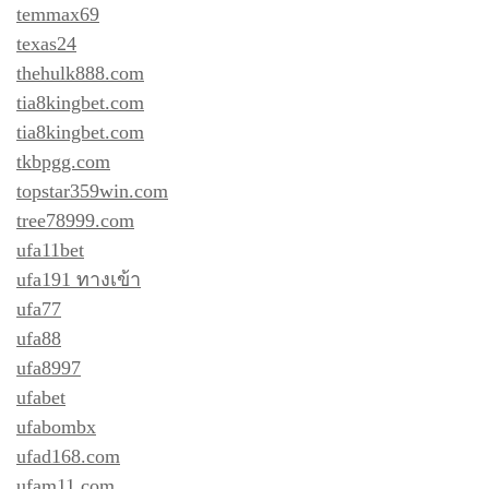
temmax69
texas24
thehulk888.com
tia8kingbet.com
tia8kingbet.com
tkbpgg.com
topstar359win.com
tree78999.com
ufa11bet
ufa191 ทางเข้า
ufa77
ufa88
ufa8997
ufabet
ufabombx
ufad168.com
ufam11.com