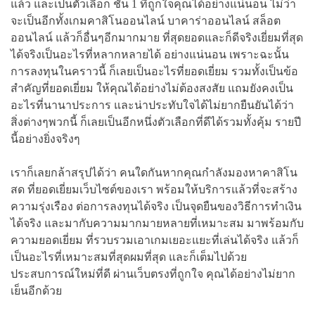
แล้ว และเป็นตัวเลือก ชั้น 1 ที่ถูกใจคุณได้อย่างแน่นอน ไม่ว่า
จะเป็นอีกทั้งเกมคาสิโนออนไลน์ บาคาร่าออนไลน์ สล็อต
ออนไลน์ แล้วก็อื่นๆอีกมากมาย ที่สุดยอดและก็ดีจริงเยี่ยมที่สุด
ได้จริงเป็นอะไรที่หลากหลายได้ อย่างแน่นอน เพราะฉะนั้น
การลงทุนในคราวนี้ ก็เลยเป็นอะไรที่ยอดเยี่ยม รวมทั้งเป็นข้อ
สำคัญที่ยอดเยี่ยม ให้คุณได้อย่างไม่ต้องสงสัย แถมยังคงเป็น
อะไรที่นานาประการ และน่าประทับใจได้ไม่ยากยืนยันได้ว่า
สิ่งต่างๆพวกนี้ ก็เลยเป็นอีกหนึ่งตัวเลือกที่ดีได้รวมทั้งคุ้ม รายปี
นี้อย่างยิ่งจริงๆ
เราก็เลยกล้าสรุปได้ว่า คนใดกันหากคุณกำลังมองหาคาสิโน
สด ที่ยอดเยี่ยมเว็บไซต์ของเรา พร้อมให้บริการแล้วที่จะสร้าง
ความรุ่งเรือง ต่อการลงทุนได้จริง เป็นจุดยืนของวิธีการทำเงิน
ได้จริง และมากับความมากมายหลายที่เหมาะสม มาพร้อมกับ
ความยอดเยี่ยม ที่รวบรวมเอาเกมเยอะแยะที่เล่นได้จริง แล้วก็
เป็นอะไรที่เหมาะสมที่สุดผมที่สุด และก็เต็มไปด้วย
ประสบการณ์ใหม่ที่ดี ผ่านเว็บตรงที่ถูกใจ คุณได้อย่างไม่ยาก
เย็นอีกด้วย