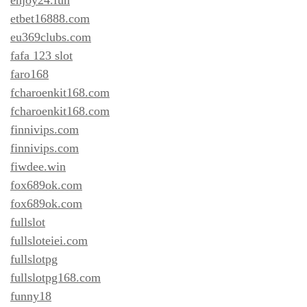
enjoy24.fun
etbet16888.com
eu369clubs.com
fafa 123 slot
faro168
fcharoenkit168.com
fcharoenkit168.com
finnivips.com
finnivips.com
fiwdee.win
fox689ok.com
fox689ok.com
fullslot
fullsloteiei.com
fullslotpg
fullslotpg168.com
funny18