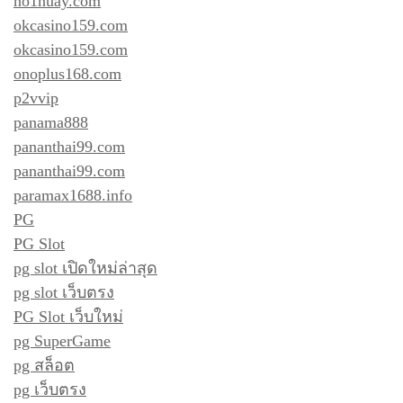
no1huay.com
okcasino159.com
okcasino159.com
onoplus168.com
p2vvip
panama888
pananthai99.com
pananthai99.com
paramax1688.info
PG
PG Slot
pg slot เปิดใหม่ล่าสุด
pg slot เว็บตรง
PG Slot เว็บใหม่
pg SuperGame
pg สล็อต
pg เว็บตรง