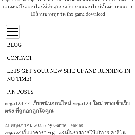
เล่นคาสิโนออนไลน์ที่ดีที่สุดบนเว็บ ฝากถอนไม่มีขั้นต่ำ มากกว่า
10ล้านบาททุกวัน fhx game download
BLOG
CONTACT
ป้ายกำกับ:
vega123
LETS GET YOUR NEW SITE UP AND RUNNING IN
NO TIME!
PIN POSTS
คาสิโน
vega123 ^^ เว็บพนันออนไลน์ vega123 ใหม่ ทางเข้าเว็บ
ตรง ที่ถูกอกถูกใจคุณ
23 พฤษภาคม 2023
/
by
Gabriel Jenkins
vega123
เว็บบาคาร่า vega123 เป็นรายการให้บริการ คาสิโน