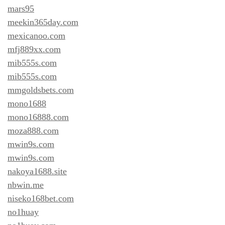
mars95
meekin365day.com
mexicanoo.com
mfj889xx.com
mib555s.com
mib555s.com
mmgoldsbets.com
mono1688
mono16888.com
moza888.com
mwin9s.com
mwin9s.com
nakoya1688.site
nbwin.me
niseko168bet.com
no1huay