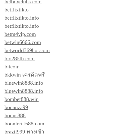
betboxclubs.com
betflixtikto
betflixtikto.info
betflixtikto.info
betm4vip.com
betwin6666.com
betworld369hot.com
bio285th.com
bitcoin
bkkwin เครดิตฟรี
bluewin8888.info
bluewin8888.info
bombet888.win
bonanza99
bonus888
boonlert1688.com
brazil999 ทางเข้า