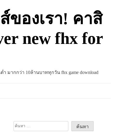
ส์ของเรา! คาสิ
rver new fhx for
นต่ำ มากกว่า 10ล้านบาททุกวัน fhx game download
ค้นหา