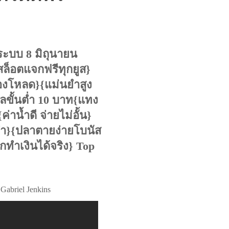
่ระบบ 8 มิถุนายน
สล็อตแจกฟรีทุกยูส}
้องโหลด}{แม่นยำสูง
ขั้นต่ำ 10 บาท{แทง
ค่าน้ำดี จ่ายไม่อั้น}
ต่ำ}{ปลาตายง่ายโบนัส
กทำเงินได้จริง} Top
y
Gabriel Jenkins