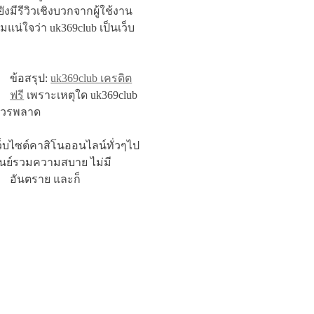
ยังมีรีวิวเชิงบวกจากผู้ใช้งาน
แน่ใจว่า uk369club เป็นเว็บ
ข้อสรุป:
uk369club เครดิต
ฟรี
เพราะเหตุใด uk369club
่ควรพลาด
เว็บไซต์คาสิโนออนไลน์ทั่วๆไป
ูนย์รวมความสบาย ไม่มี
อันตราย และก็