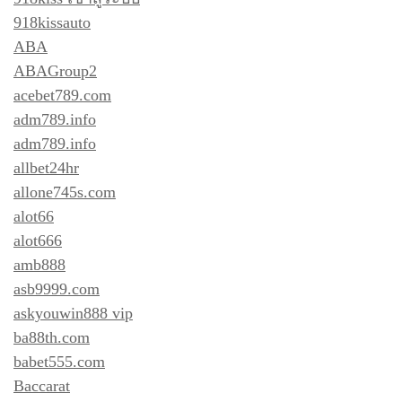
918kissauto
ABA
ABAGroup2
acebet789.com
adm789.info
adm789.info
allbet24hr
allone745s.com
alot66
alot666
amb888
asb9999.com
askyouwin888 vip
ba88th.com
babet555.com
Baccarat