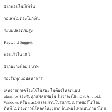
ฝากถอนไม่มีเทิร์น
วอเลทไม่ต้องโยกเงิน
ระบบปลอดภัยสูง
Keyword Suggest:
ถอนเร็วใน 10 วิ
ฝากอย่างน้อย 1 บาท
รองรับทุกแอปธนาคาร
เล่นง่ายทุกเครื่องใช้ไม้สอย ไม่ต้องโหลดแอป
ufanance รองรับทุกแพลตฟอร์ม ไม่ว่าจะเป็น iOS, Android,
Windows หรือ macOS เล่นผ่านโปรแกรมเบราเซอร์ได้โดย
ทันที ไม่ต้องดาวน์โหลดให้ยุ่งยาก อินเทอร์เฟซเป็นภาษาไทย