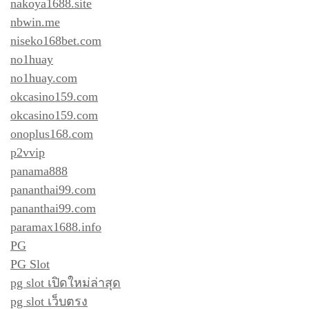
nakoya1688.site
nbwin.me
niseko168bet.com
no1huay
no1huay.com
okcasino159.com
okcasino159.com
onoplus168.com
p2vvip
panama888
pananthai99.com
pananthai99.com
paramax1688.info
PG
PG Slot
pg slot เปิดใหม่ล่าสุด
pg slot เว็บตรง