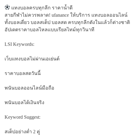
แทงบอลครบทุกลีก ราคาน้ำดี
สายกีฬาไม่ควรพลาด! ufanance ให้บริการ แทงบอลออนไลน์
ทั้งบอลเดี่ยว บอลสเต็ป บอลสด ครบทุกลีกดังในแล้วก็ต่างชาติ
อัปเดตราคาบอลไหลแบบเรียลไทม์ทุกวินาที
LSI Keywords:
เว็บแทงบอลไม่ผ่านเอเย่นต์
ราคาบอลสดวันนี้
พนันบอลออนไลน์มือถือ
พนันบอลได้เงินจริง
Keyword Suggest:
สเต็ปอย่างต่ำ 2 คู่