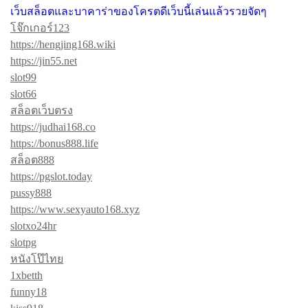
เว็บสล็อตและบาคาร่าของโครตดีเว็บนี้เล่นแล้วรวยจัดๆ
โจ๊กเกอร์123
https://hengjing168.wiki
https://jin55.net
slot99
slot66
สล็อตเว็บตรง
https://judhai168.co
https://bonus888.life
สล็อต888
https://pgslot.today
pussy888
https://www.sexyauto168.xyz
slotxo24hr
slotpg
หนังโป๊ไทย
1xbetth
funny18