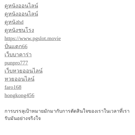
ดูหนังออนไลน์
ดูหนังออนไลน์
ดูหนังhd
ดูหนังชนโรง
https://www.pgslot.movie
ปั่นแตก66
เว็บบาคาร่า
punpro777
เว็บหวยออนไลน์
หวยออนไลน์
faro168
hongkong456
การบรรลุเป้าหมายมักมากับการตัดสินใจของเราในเวลาที่เรา
รับมันอย่างจริงใจ