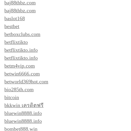
baj88thbz.com
baj88thbz.com
baslot168
bestbet
betboxclubs.com
betflixtikto
betflixtikto.info
betflixtikto.info
betm4vip.com
betwin6666.com
betworld369hot.com
bio285th.com
bitcoin
bkkwin เครดิตฟรี
bluewin8888.info
bluewin8888.info
bombet888.win