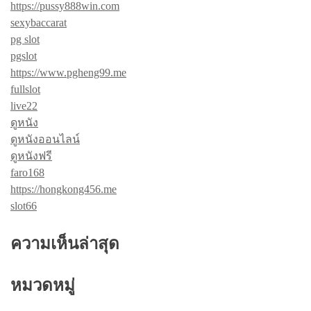
https://pussy888win.com
sexybaccarat
pg slot
pgslot
https://www.pgheng99.me
fullslot
live22
ดูหนัง
ดูหนังออนไลน์
ดูหนังฟรี
faro168
https://hongkong456.me
slot66
ความเห็นล่าสุด
หมวดหมู่