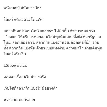
พนันบอลไม่มีอย่างน้อย
ใบเสร็จรับเงินไม่โดนตัด
สลากกินแบ่งออนไลน์ ufanance ไม่มีกลั้น จ่ายบาทละ 950
ufanance ให้บริการหวยออนไลน์ทุกต้นแบบ ทั้งยัง หวยรัฐบาล
ไทย, ลอตเตอรี่ลาว, สลากกินแบ่งฮานอย, ลอตเตอรี่ยี่กี, รวม
ทั้ง สลากกินแบ่งหุ้น ด้วยระบบแทงง่าย ตรวจผลไว จ่ายเต็มทุก
ใบเสร็จรับเงิน
LSI Keywords:
ลอตเตอรี่ออนไลน์จ่ายจริง
เว็บไซต์สลากกินแบ่งไม่มีอย่างต่ำ
หวยวอเลทถอนง่าย