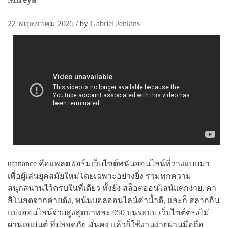
22 พฤษภาคม 2025
/
by
Gabriel Jenkins
ufanance คือแพลตฟอร์มเว็บไซต์พนันออนไลน์ที่วางแบบมา
เพื่อผู้เล่นยุคสมัยใหม่โดยเฉพาะอย่างยิ่ง รวมทุกความ
สนุกสนานไว้ครบในที่เดียว ทั้งยัง สล็อตออนไลน์แตกง่าย, คา
สิโนสดจากค่ายดัง, พนันบอลออนไลน์ค่าน้ำดี, และก็ สลากกิน
แบ่งออนไลน์จ่ายสูงสุดบาทละ 950 บนระบบ เว็บไซต์ตรงไม่
ผ่านเอเย่นต์ ที่ปลอดภัย มั่นคง แล้วก็ใช้งานง่ายผ่านมือถือ