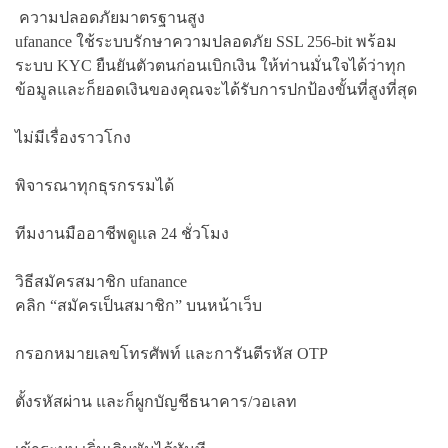
️ ความปลอดภัยมาตรฐานสูง
ufanance ใช้ระบบรักษาความปลอดภัย SSL 256-bit พร้อม
ระบบ KYC ยืนยันตัวตนก่อนเบิกเงิน ให้ท่านมั่นใจได้ว่าทุก
ข้อมูลและก็ยอดเงินของคุณจะได้รับการปกป้องขั้นที่สูงที่สุด
ไม่มีเรื่องราวโกง
พิจารณาทุกธุรกรรมได้
ทีมงานมืออาชีพดูแล 24 ชั่วโมง
วิธีสมัครสมาชิก ufanance
คลิก “สมัครเป็นสมาชิก” บนหน้าเว็บ
กรอกหมายเลขโทรศัพท์ และการันตีรหัส OTP
ตั้งรหัสผ่าน และก็ผูกบัญชีธนาคาร/วอเลท