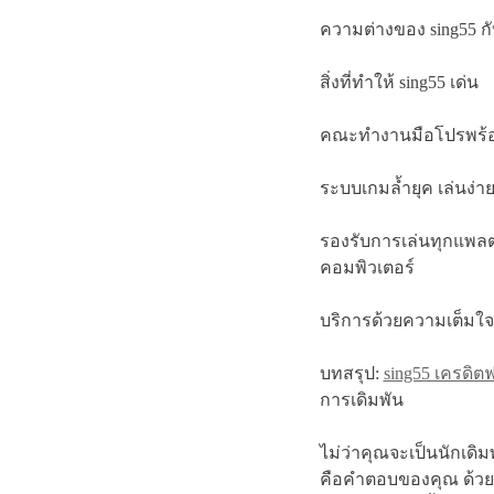
ความต่างของ sing55 กับ
สิ่งที่ทำให้ sing55 เด่น
คณะทำงานมือโปรพร้อม
ระบบเกมล้ำยุค เล่นง่
รองรับการเล่นทุกแพลตฟ
คอมพิวเตอร์
บริการด้วยความเต็มใจ 
บทสรุป:
sing55 เครดิตฟ
การเดิมพัน
ไม่ว่าคุณจะเป็นนักเดิมพ
คือคำตอบของคุณ ด้วยบ