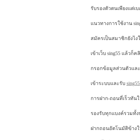
รับรองตัวตนเพียงแต่เบ
แนวทางการใช้งาน sin
สมัครเป็นสมาชิกยังไงใ
เข้าเว็บ sing55 แล้วก็ค
กรอกข้อมูลส่วนตัวและ
เข้าระบบและรับ
sing55
การฝาก-ถอนที่เร็วทันใ
รองรับทุกแบงค์รวมทั้ง
ฝากถอนอัตโนมัติข้างใน