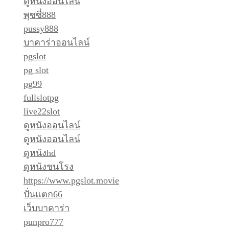
ดูหนังออนไลน์
พุซซี่888
pussy888
บาคาร่าออนไลน์
pgslot
pg slot
pg99
fullslotpg
live22slot
ดูหนังออนไลน์
ดูหนังออนไลน์
ดูหนังhd
ดูหนังชนโรง
https://www.pgslot.movie
ปั่นแตก66
เว็บบาคาร่า
punpro777