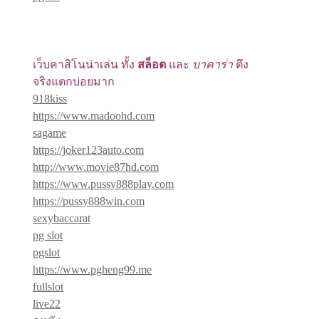
เว็บคาสิโนน่าเล่น ทั้ง
สล็อต
และ
บาคาร่า
ตึง
จริงแตกบ่อยมาก
918kiss
https://www.madoohd.com
sagame
https://joker123auto.com
http://www.movie87hd.com
https://www.pussy888play.com
https://pussy888win.com
sexybaccarat
pg slot
pgslot
https://www.pgheng99.me
fullslot
live22