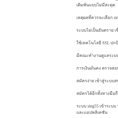
เดิมพันแบบไม่มีสะดุด
เหตุผลที่ควรจะเลือก si
ระบบไม่เป็นอันตราย เชื
ใช้เทคโนโลยี SSL ปกป้
มีคณะทำงานดูแลระบบ
การเงินมั่นคง ตรวจสอบ
สมัครง่าย เข้าสู่ระบบ
สมัครได้อีกทั้งทางมือ
ระบบ sing55 เข้าระบบ ร
และแอปพลิเคชัน