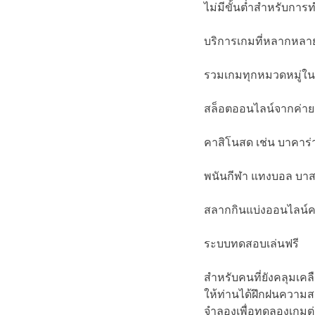
ไม่มีขั้นต่ำสำหรับกา
บริการเกมที่หลากหลา
รวมเกมทุกหมวดหมู่ในที
สล็อตออนไลน์จากค่าย P
คาสิโนสด เช่น บาคาร่า 
พนันกีฬา แทงบอล บา
สลากกินแบ่งออนไลน์
ระบบทดสอบเล่นฟรี
สำหรับคนที่ยังคลุมเคล
ให้ท่านได้ฝึกฝนความส
จำลองเพื่อทดลองเกมต่