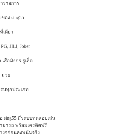
รทำรายการ
ยของ sing55
่เดียว
G, JILI, Joker
เสือมังกร รูเล็ต
ส มวย
ครบทุกประเภท
ือ sing55 มีระบบทดสอบเล่น
ามารถ พร้อมเครดิตฟรี
างๆก่อนลงพนันจริง