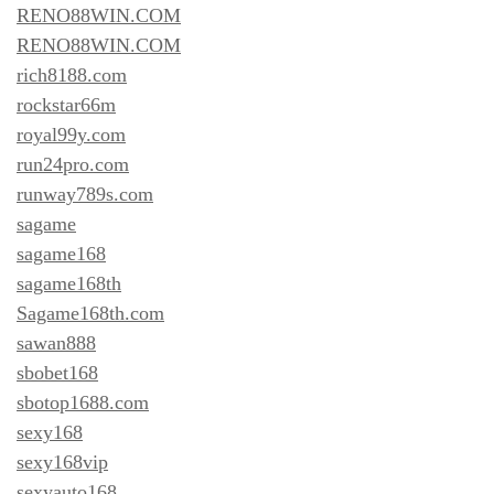
RENO88WIN.COM
RENO88WIN.COM
rich8188.com
rockstar66m
royal99y.com
run24pro.com
runway789s.com
sagame
sagame168
sagame168th
Sagame168th.com
sawan888
sbobet168
sbotop1688.com
sexy168
sexy168vip
sexyauto168