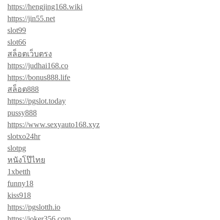
https://hengjing168.wiki
https://jin55.net
slot99
slot66
สล็อตเว็บตรง
https://judhai168.co
https://bonus888.life
สล็อต888
https://pgslot.today
pussy888
https://www.sexyauto168.xyz
slotxo24hr
slotpg
หนังโป๊ไทย
1xbetth
funny18
kiss918
https://pgslotth.io
https://joker356.com