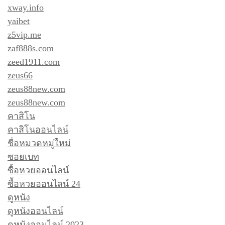
xway.info
yaibet
z5vip.me
zaf888s.com
zeed1911.com
zeus66
zeus88new.com
zeus88new.com
คาสิโน
คาสิโนออนไลน์
ชื่อหมวดหมู่ใหม่
ซอยเบท
ซื้อหวยออนไลน์
ซื้อหวยออนไลน์ 24
ดูหนัง
ดูหนังออนไลน์
ดูหนังออนไลน์ 2023