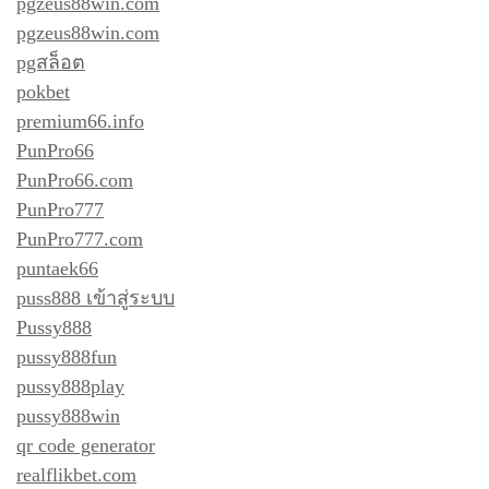
pgzeus88win.com
pgzeus88win.com
pgสล็อต
pokbet
premium66.info
PunPro66
PunPro66.com
PunPro777
PunPro777.com
puntaek66
puss888 เข้าสู่ระบบ
Pussy888
pussy888fun
pussy888play
pussy888win
qr code generator
realflikbet.com