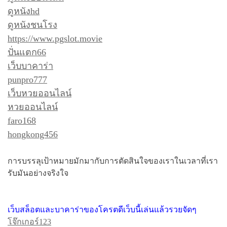
ดูหนังhd
ดูหนังชนโรง
https://www.pgslot.movie
ปั่นแตก66
เว็บบาคาร่า
punpro777
เว็บหวยออนไลน์
หวยออนไลน์
faro168
hongkong456
การบรรลุเป้าหมายมักมากับการตัดสินใจของเราในเวลาที่เรา
รับมันอย่างจริงใจ
เว็บสล็อตและบาคาร่าของโครตดีเว็บนี้เล่นแล้วรวยจัดๆ
โจ๊กเกอร์123