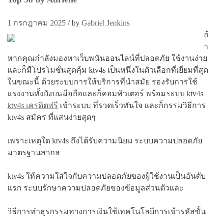
1 กรกฎาคม 2025
/
by
Gabriel Jenkins
ถ้
า
หากคุณกำลังมองหาเว็บพนันออนไลน์ที่ปลอดภัย ใช้งานง่าย
และก็มีโปรโมชั่นสุดคุ้ม ktv4s เป็นหนึ่งในตัวเลือกที่เยี่ยมที่สุด
ในขณะนี้ ด้วยระบบการให้บริการที่นำสมัย รองรับการใช้
แรงงานทั้งยังบนมือถือและก็คอมพิวเตอร์ พร้อมระบบ ktv4s
ktv4s เครดิตฟรี
เข้าระบบ ที่รวดเร็วทันใจ และก็กรรมวิธีการ
ktv4s สมัคร ที่แสนง่ายสุดๆ
เพราะเหตุใด ktv4s ถึงได้รับความนิยม ระบบความปลอดภัย
มาตรฐานสากล
ktv4s ให้ความใส่ใจกับความปลอดภัยของผู้ใช้งานเป็นอันดับ
แรก ระบบรักษาความปลอดภัยของข้อมูลส่วนตัวและ
วิธีการทำธุรกรรมทางการเงินใช้เทคโนโลยีการเข้ารหัสขั้น