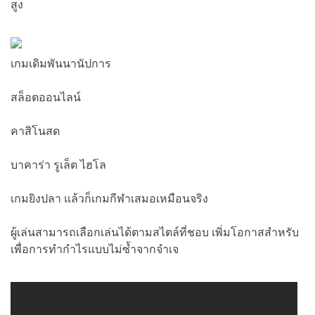
สูง
เกมเดิมพันนานัปการ
สล็อตออนไลน์
คาสิโนสด
บาคาร่า รูเล็ต ไฮโล
เกมยิงปลา แล้วก็เกมกีฬาเสมอเหมือนจริง
ผู้เล่นสามารถเลือกเล่นได้ตามสไตล์ที่ชอบ เพิ่มโอกาสสำหรับ
เพื่อการทำกำไรแบบไม่ซ้ำจากจำเจ