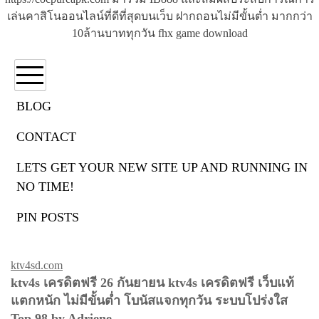
เล่นคาสิโนออนไลน์ที่ดีที่สุดบนเว็บ ฝากถอนไม่มีขั้นต่ำ มากกว่า
10ล้านบาททุกวัน fhx game download
BLOG
CONTACT
ป้ายกำกับ:
ktv4s เข้าสู่
LETS GET YOUR NEW SITE UP AND RUNNING IN
NO TIME!
ระบบ
PIN POSTS
ktv4sd.com
ktv4s เครดิตฟรี 26 กันยายน ktv4s เครดิตฟรี เว็บแท้
แตกหนัก ไม่มีขั้นต่ำ โบนัสแจกทุกวัน ระบบโปร่งใส
Top 98 by Adriene