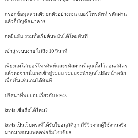
กรอกข้อมูลส่วนตัว ยกตัวอย่างเช่น เบอร์โทรศัพท์ รหัสผ่าน
แล้วก็บัญชีธนาคาร
กดยืนยัน รวมทั้งเริ่มต้นพนันได้โดยทันที
เข้าสู่ระบบง่าย ไม่ถึง 10 วินาที
เพียงแค่ใส่เบอร์โทรศัพท์และรหัสผ่านที่คุณตั้งไว้ตอนสมัคร
แล้วต่อจากนั้นกดเข้าสู่ระบบ ระบบจะนำคุณไปยังหน้าหลัก
เพื่อเริ่มเล่นเกมได้ทันที
ปริศนาที่พบบ่อยเกี่ยวกับ ktv4s
ktv4s เชื่อถือได้ไหม?
ktv4s เป็นเว็บตรงที่ได้รับใบอนุมัติถูก มีรีวิวจากผู้ใช้งานจริง
มากมายบนแพลตฟอร์มโซเชียล