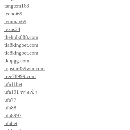
tangtem168
teenoi69
temmax69
texas24
thehulk888.com
tia8kingbet.com
tia8kingbet.com
tkbpgg.com
topstar359win.com
tree78999.com
ufa11bet
ufa191 ทางเข้า
ufa77
ufa88
ufa8997
ufabet