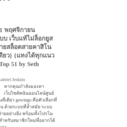
21 พฤศจิกายน
บบ เว็บแท้ไม่ล็อกยูส
ายสล็อตสายคาสิโน
ียว} {แทงได้ทุกแนว
 Top 51 by Seth
abriel Jenkins
หากคุณกำลังมองหา
เว็บไซต์พนันออนไลน์ศูนย์
่เดียว gowingo คือตัวเลือกที่
 ด้วยระบบที่ล้ำสมัย ระบบ
่ายอย่างยิ่ง พร้อมทั้งโปรโม
 สำหรับสมาชิกใหม่ที่อยากได้