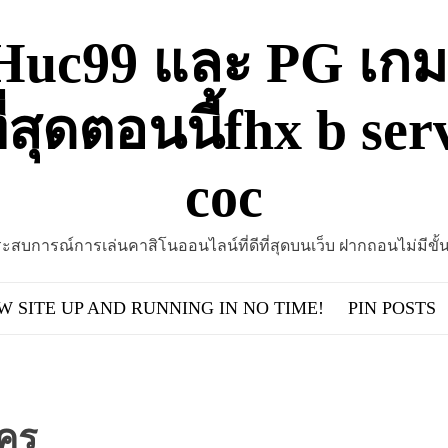
ู่ Huc99 และ PG เกม
ี่สุดตอนนี้fhx b se
coc
ประสบการณ์การเล่นคาสิโนออนไลน์ที่ดีที่สุดบนเว็บ ฝากถอนไม่มีขั้
W SITE UP AND RUNNING IN NO TIME!
PIN POSTS
ัคร