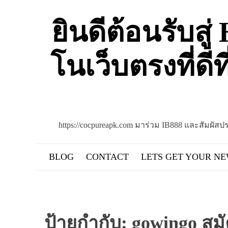
Skip
to
ยินดีต้อนรับส
content
โนเว็บตรงที่ดีท
https://cocpureapk.com มาร่วม IB888 และสัมผัส
BLOG
CONTACT
LETS GET YOUR NE
ป้ายกำกับ:
gowingo สม