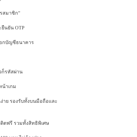
ครสมาชิก”
ะยืนยัน OTP
เลือกบัญชีธนาคาร
ก็รหัสผ่าน
่หน้าเกม
่าย รองรับทั้งบนมือถือและ
ิตฟรี รวมทั้งสิทธิพิเศษ