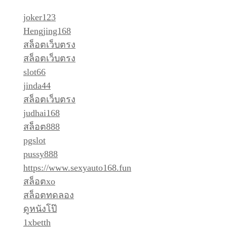
สำหรับ:
joker123
Hengjing168
สล็อตเว็บตรง
สล็อตเว็บตรง
slot66
jinda44
สล็อตเว็บตรง
judhai168
สล็อต888
pgslot
pussy888
https://www.sexyauto168.fun
สล็อตxo
สล็อตทดลอง
ดูหนังโป๊
1xbetth