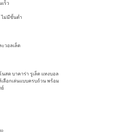
นเร็ว
ม่มีขั้นต่ำ
ี
ละวอลเล็ต
ิโนสด บาคาร่า รูเล็ต แทงบอล
ห้เลือกเล่นแบบครบถ้วน พร้อม
ย์
go