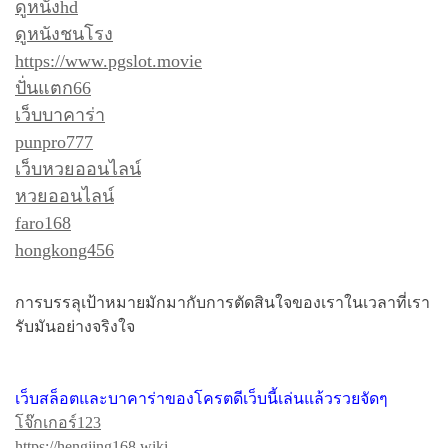
ดูหนังhd
ดูหนังชนโรง
https://www.pgslot.movie
ปั่นแตก66
เว็บบาคาร่า
punpro777
เว็บหวยออนไลน์
หวยออนไลน์
faro168
hongkong456
การบรรลุเป้าหมายมักมากับการตัดสินใจของเราในเวลาที่เรา
รับมันอย่างจริงใจ
เว็บสล็อตและบาคาร่าของโครตดีเว็บนี้เล่นแล้วรวยจัดๆ
โจ๊กเกอร์123
https://hengjing168.wiki