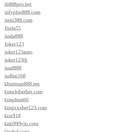
ib888pro.bet
infyplus888.com
item388.com
Jinda55
jinda888
Joker123
joker123auto
joker123th
juad888
judhai168
khumsup888.me
kimchibetbet.com
kingdom66
kingxxxbet123.com
kiss918
kitti999vip.com
ktv4sd.com