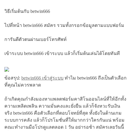
วิธีเริ่มต้นกับ betwin666
ไปที่หน้า betwin666 สมัคร รวมทั้งกรอกข้อมูลตามแบบฟอร์ม
การันตีตัวตนผ่านเบอร์โทรศัพท์
เข้าระบบ betwin666 เข้าระบบ แล้วก็เริ่มต้นเล่นได้โดยทันที
ข้อสรุป:
betwin666 เข้าสู่ระบบ
ทำไม betwin666 ถึงเป็นตัวเลือก
ที่คุณไม่ควรพลาด
ถ้าเกิดคุณกำลังมองหาแพลตฟอร์มคาสิโนออนไลน์ที่ให้อีกทั้ง
ความเพลิดเพลิน ความมั่นคงและยั่งยืน แล้วก็จังหวะรับเงิน
จริง betwin666 คือตัวเลือกที่ตอบโจทย์ที่สุด ทั้งยังในด้านเกม
ระบบการคลัง แล้วก็โปรโมชั่นที่ให้มากกว่าใครกันแน่ พร้อม
คณะทำงานมือโปรดูแลตลอด 1 วัน อย่ารอช้า สมัครเลยวันนี้