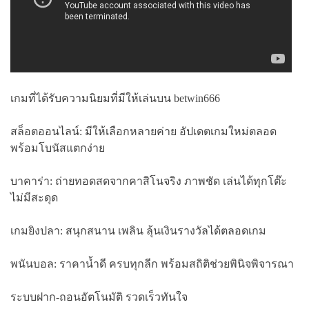
เกมที่ได้รับความนิยมที่มีให้เล่นบน betwin666
สล็อตออนไลน์: มีให้เลือกหลายค่าย อัปเดตเกมใหม่ตลอด
พร้อมโบนัสแตกง่าย
บาคาร่า: ถ่ายทอดสดจากคาสิโนจริง ภาพชัด เล่นได้ทุกโต๊ะ
ไม่มีสะดุด
เกมยิงปลา: สนุกสนาน เพลิน ลุ้นเงินรางวัลได้ตลอดเกม
พนันบอล: ราคาน้ำดี ครบทุกลีก พร้อมสถิติช่วยพินิจพิจารณา
ระบบฝาก-ถอนอัตโนมัติ รวดเร็วทันใจ