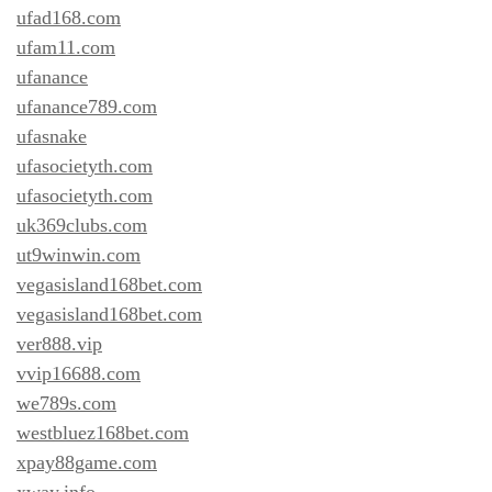
ufad168.com
ufam11.com
ufanance
ufanance789.com
ufasnake
ufasocietyth.com
ufasocietyth.com
uk369clubs.com
ut9winwin.com
vegasisland168bet.com
vegasisland168bet.com
ver888.vip
vvip16688.com
we789s.com
westbluez168bet.com
xpay88game.com
xway.info