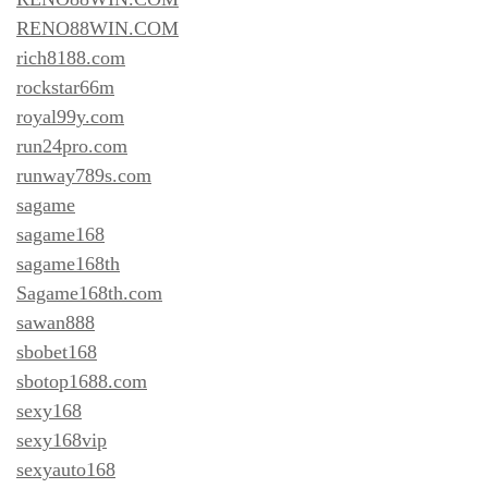
RENO88WIN.COM
rich8188.com
rockstar66m
royal99y.com
run24pro.com
runway789s.com
sagame
sagame168
sagame168th
Sagame168th.com
sawan888
sbobet168
sbotop1688.com
sexy168
sexy168vip
sexyauto168