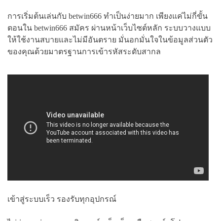
การเริ่มต้นเล่นกับ betwin666 ทำเป็นง่ายมาก เพียงแค่ไม่กี่ขั้น
ตอนใน betwin666 สมัคร ผ่านหน้าเว็บไซต์หลัก ระบบวางแบบ
ให้ใช้งานสบายและไม่มีอันตราย มั่นอกมั่นใจในข้อมูลส่วนตัว
ของคุณด้วยมาตรฐานการเข้ารหัสระดับสากล
เข้าสู่ระบบเร็ว รองรับทุกอุปกรณ์