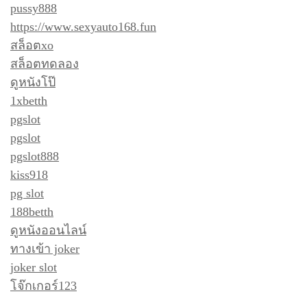
pussy888
https://www.sexyauto168.fun
สล็อตxo
สล็อตทดลอง
ดูหนังโป๊
1xbetth
pgslot
pgslot
pgslot888
kiss918
pg slot
188betth
ดูหนังออนไลน์
ทางเข้า joker
joker slot
โจ๊กเกอร์123