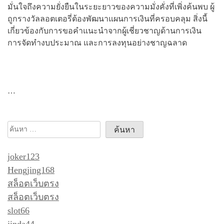
มั่นใจถึงความยั่งยืนในระยะยาวของความมั่งคั่งที่เพิ่งค้นพบ ผู้
ถูกรางวัลลอตเตอรี่ต้องพัฒนาแผนการเงินที่ครอบคลุม สิ่งนี้
เกี่ยวข้องกับการขอคำแนะนำจากผู้เชี่ยวชาญด้านการเงิน
การจัดทำงบประมาณ และการลงทุนอย่างชาญฉลาด
…
ค้นหา
สำหรับ:
joker123
Hengjing168
สล็อตเว็บตรง
สล็อตเว็บตรง
slot66
jinda44