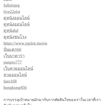
fullslotpg
live22slot
ดูหนังออนไลน์
ดูหนังออนไลน์
ดูหนังhd
ดูหนังชนโรง
https://www.pgslot.movie
ปั่นแตก66
เว็บบาคาร่า
punpro777
เว็บหวยออนไลน์
หวยออนไลน์
faro168
hongkong456
การบรรลุเป้าหมายมักมากับการตัดสินใจของเราในเวลาที่เรา