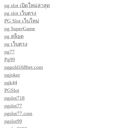
pg slot เปิดใหม่ล่าสุด
pg slot เว็บตรง
PG Slot เว็บใหม่
pg SuperGame
pg สล็อต
pg เว็บตรง
pg77
Pg99
pggold168bet.com
pgjoker
pgk44
PGSlot
pgslot718
pgslot77
pgslot77.com
pgslot99