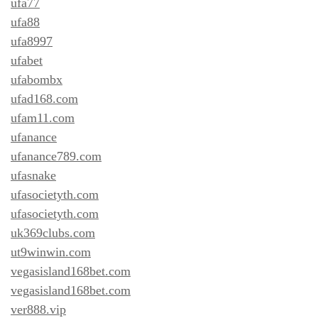
ufa77
ufa88
ufa8997
ufabet
ufabombx
ufad168.com
ufam11.com
ufanance
ufanance789.com
ufasnake
ufasocietyth.com
ufasocietyth.com
uk369clubs.com
ut9winwin.com
vegasisland168bet.com
vegasisland168bet.com
ver888.vip