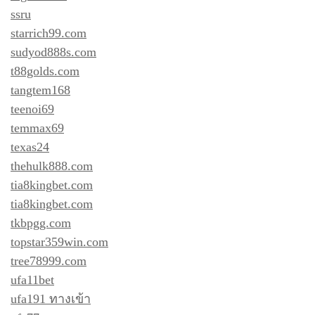
ssru
starrich99.com
sudyod888s.com
t88golds.com
tangtem168
teenoi69
temmax69
texas24
thehulk888.com
tia8kingbet.com
tia8kingbet.com
tkbpgg.com
topstar359win.com
tree78999.com
ufa11bet
ufa191 ทางเข้า