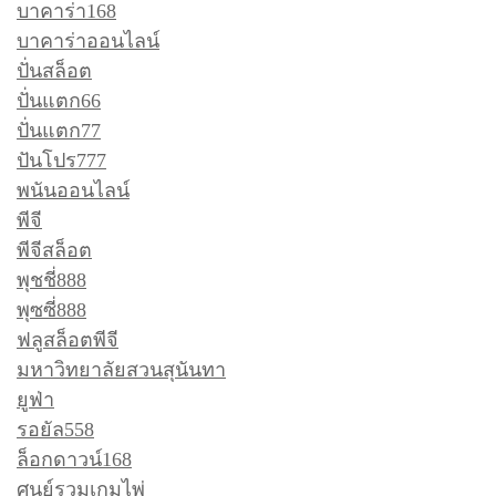
บาคาร่า168
บาคาร่าออนไลน์
ปั่นสล็อต
ปั่นแตก66
ปั่นแตก77
ปันโปร777
พนันออนไลน์
พีจี
พีจีสล็อต
พุชชี่888
พุซซี่888
ฟลูสล็อตพีจี
มหาวิทยาลัยสวนสุนันทา
ยูฟ่า
รอยัล558
ล็อกดาวน์168
ศูนย์รวมเกมไพ่