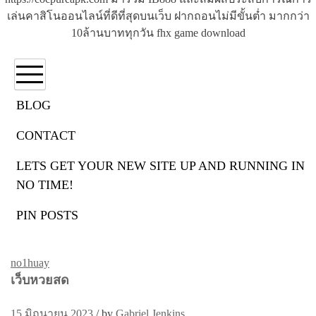
เล่นคาสิโนออนไลน์ที่ดีที่สุดบนเว็บ ฝากถอนไม่มีขั้นต่ำ มากกว่า
10ล้านบาททุกวัน fhx game download
BLOG
CONTACT
ป้ายกำกับ:
วิธีสมัครเว็บ
LETS GET YOUR NEW SITE UP AND RUNNING IN
NO TIME!
หวยสด
PIN POSTS
no1huay
เว็บหวยสด
15 มิถุนายน 2023
/
by
Gabriel Jenkins