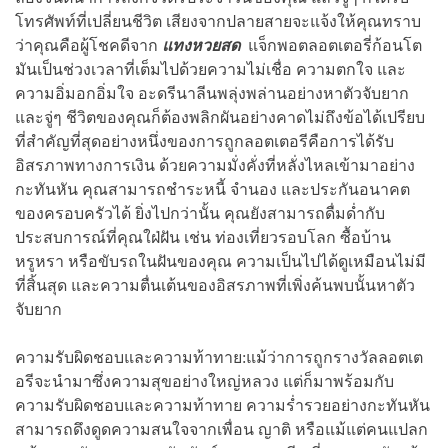
โทรศัพท์ที่เปลี่ยนชีวิต เสียงจากปลายสายจะแจ้งให้คุณทราบ
ว่าคุณคือผู้โชคดีจาก
แทงหวยสด
แจ็กพอตลอตเตอรี่ก้อนโต
มันเป็นช่วงเวลาที่เต็มไปด้วยความไม่เชื่อ ความตกใจ และ
ความอิ่มอกอิ่มใจ อะดรีนาลีนพลุ่งพล่านอย่างหาตัวจับยาก
และจู่ๆ ชีวิตของคุณก็ต้องพลิกผันอย่างคาดไม่ถึงข้อได้เปรียบ
ที่สำคัญที่สุดอย่างหนึ่งของการถูกลอตเตอรีคือการได้รับ
อิสรภาพทางการเงิน ด้วยความมั่งคั่งที่หลั่งไหลเข้ามาอย่าง
กะทันหัน คุณสามารถชำระหนี้ จำนอง และประกันอนาคต
ของครอบครัวได้ ยิ่งไปกว่านั้น คุณยังสามารถดื่มด่ำกับ
ประสบการณ์ที่คุณใฝ่ฝัน เช่น ท่องเที่ยวรอบโลก ซื้อบ้าน
หรูหรา หรือขับรถในฝันของคุณ ความเป็นไปได้ดูเหมือนไม่มี
ที่สิ้นสุด และความตื่นเต้นของอิสรภาพที่เพิ่งค้นพบนั้นหาตัว
จับยาก
ความรับผิดชอบและความท้าทาย:แม้ว่าการถูกรางวัลลอตเต
อรีจะนำมาซึ่งความสุขอย่างใหญ่หลวง แต่ก็มาพร้อมกับ
ความรับผิดชอบและความท้าทาย ความร่ำรวยอย่างกะทันหัน
สามารถดึงดูดความสนใจจากเพื่อน ญาติ หรือแม้แต่คนแปลก