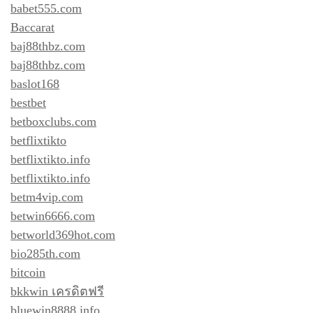
babet555.com
Baccarat
baj88thbz.com
baj88thbz.com
baslot168
bestbet
betboxclubs.com
betflixtikto
betflixtikto.info
betflixtikto.info
betm4vip.com
betwin6666.com
betworld369hot.com
bio285th.com
bitcoin
bkkwin เครดิตฟรี
bluewin8888.info