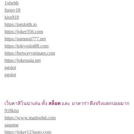
1xbetth
funny18
kiss918
https://pgslotth.io
https://joker356.com
https://samurai777.net
https://tokyoslot88.com
https://betwayvietnam.com
https://jokerasia.net
pgslot
pgslot
เว็บคาสิโนน่าเล่น ทั้ง
สล็อต
และ
บาคาร่า
ตึงจริงแตกบ่อยมาก
918kiss
https://www.madoohd.com
sagame
https://joker123auto.com