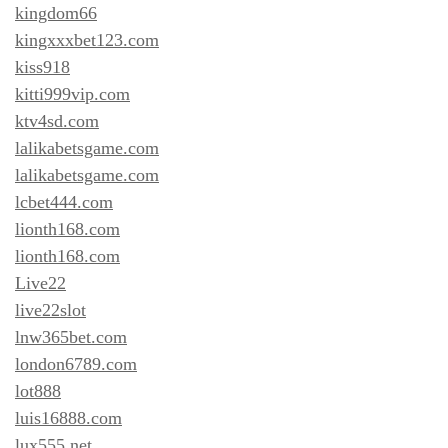
kingdom66
kingxxxbet123.com
kiss918
kitti999vip.com
ktv4sd.com
lalikabetsgame.com
lalikabetsgame.com
lcbet444.com
lionth168.com
lionth168.com
Live22
live22slot
lnw365bet.com
london6789.com
lot888
luis16888.com
lux555.net