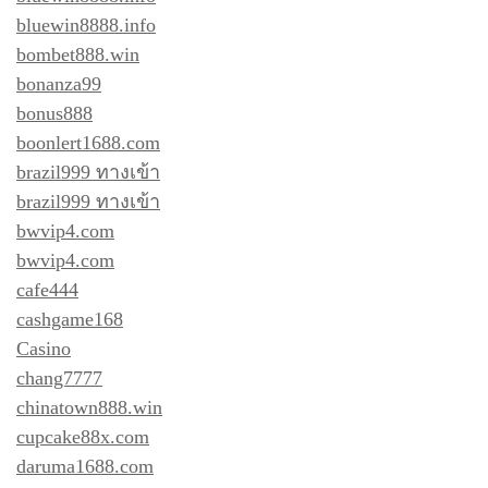
bluewin8888.info
bombet888.win
bonanza99
bonus888
boonlert1688.com
brazil999 ทางเข้า
brazil999 ทางเข้า
bwvip4.com
bwvip4.com
cafe444
cashgame168
Casino
chang7777
chinatown888.win
cupcake88x.com
daruma1688.com