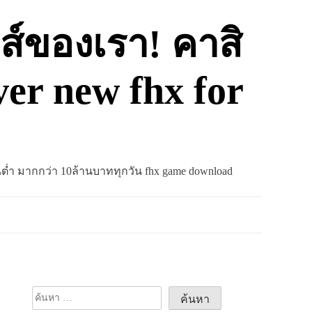
ส์ของเรา! คาสิ
rver new fhx for
นต่ำ มากกว่า 10ล้านบาททุกวัน fhx game download
ค้นหา