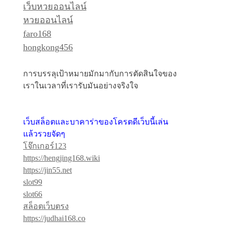
เว็บหวยออนไลน์
หวยออนไลน์
faro168
hongkong456
การบรรลุเป้าหมายมักมากับการตัดสินใจของ
เราในเวลาที่เรารับมันอย่างจริงใจ
เว็บสล็อตและบาคาร่าของโครตดีเว็บนี้เล่น
แล้วรวยจัดๆ
โจ๊กเกอร์123
https://hengjing168.wiki
https://jin55.net
slot99
slot66
สล็อตเว็บตรง
https://judhai168.co