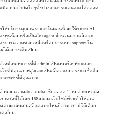
สามารถเล่นเกมสล็อตออนไลน์ได้อย่างเพลินใจ ตาม
ไม่มีความจำกัดใดๆทั้งปวงสามารถเล่นเกมได้ตลอด
ให้บริการคุณ เพราะว่าในตอนนี้ จะใช้ระบบ AI
รลงทุนน้อยหรือเป็นเว็บ agent จำนวนมากแล้ว จะ
ณต้องการความช่วยเหลือหรือปรารถนา support ใน
ได้อย่างเต็มเปี่ยม
ด้เหมือนกับการที่มี admin เป็นคนจริงๆที่จะคอย
อกเว็บที่มีคุณภาพสูงและเป็นสล็อตแบบตรงจะเชื่อถือ
บบ server ที่มีคุณภาพ
ูแลอำนวยความสะดวกสมาชิกตลอด 1 วัน ด้วยเหตุดัง
ตรงนี้ได้เลย 168สล็อต เว็บไซต์ที่จะทำให้คุณ
่ว่าจะเล่นเกมสล็อตแบบไหนก็ตาม เรามีให้เลือก
ดเยี่ยม