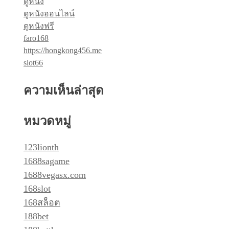
ดูหนัง
ดูหนังออนไลน์
ดูหนังฟรี
faro168
https://hongkong456.me
slot66
ความเห็นล่าสุด
หมวดหมู่
123lionth
1688sagame
1688vegasx.com
168slot
168สล็อต
188bet