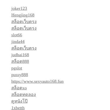
สำหรับ:
joker123
Hengjing168
สล็อตเว็บตรง
สล็อตเว็บตรง
slot66
jinda44
สล็อตเว็บตรง
judhai168
สล็อต888
pgslot
pussy888
https://www.sexyauto168.fun
สล็อตxo
สล็อตทดลอง
ดูหนังโป๊
1xbetth