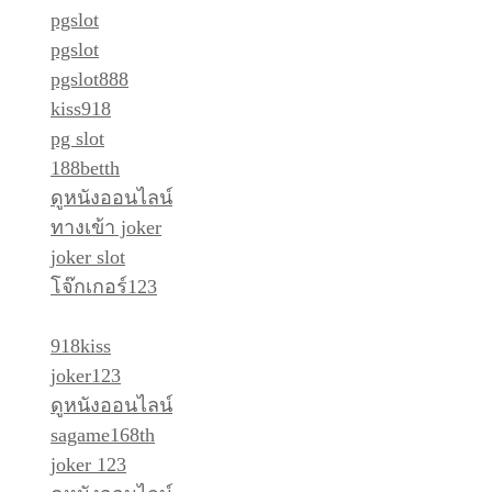
pgslot
pgslot
pgslot888
kiss918
pg slot
188betth
ดูหนังออนไลน์
ทางเข้า joker
joker slot
โจ๊กเกอร์123
918kiss
joker123
ดูหนังออนไลน์
sagame168th
joker 123