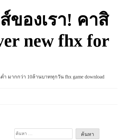
ส์ของเรา! คาสิ
rver new fhx for
นต่ำ มากกว่า 10ล้านบาททุกวัน fhx game download
ค้นหา