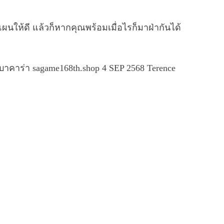
แผนให้ดี แล้วก็หากคุณพร้อมเมื่อไรก็มาฝ่ากันได้
ี บาคาร่า sagame168th.shop 4 SEP 2568 Terence