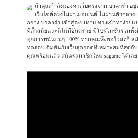
ถ้าคุณกำลังมองหาเว็บตรงจาก บาคาร่า อยู่
เว็บไซต์ตรงไม่ผ่านเอเย่นต์ ไม่ผ่านตัวกลาง
อย่าง บาคาร่า เข้าสู่ระบบง่าย ทางเข้าหาง่าย
ที่ล้ำสมัยและก็ไม่มีอันตราย มีโปรโมชั่นรวมทั
ทุกการพนันแน่ๆ 100% หากคุณพึงพอใจล่ะก็ สมั
ทดสอบเดิมพันกับเว็บสุดยอดที่เหมาะสมที่สุดกับเก
คุณพร้อมแล้ว สมัครสมาชิกใหม่ sagame ได้เลย