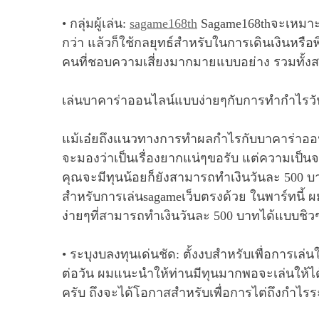
• กลุ่มผู้เล่น:
sagame168th
Sagame168thจะเหมาะกั
กว่า แล้วก็ใช้กลยุทธ์สำหรับในการเดินเงินหรื
คนที่ชอบความเสี่ยงมากมายแบบอย่าง รวมทั้งส
เล่นบาคาร่าออนไลน์แบบง่ายๆกับการทำกำไรว
แม้เอ๋ยถึงแนวทางการทำผลกำไรกับบาคาร่าออน
จะมองว่าเป็นเรื่องยากแน่ๆขอรับ แต่ความเป็นจร
คุณจะมีทุนน้อยก็ยังสามารถทำเงินวันละ 500 บาทไ
สำหรับการเล่นsagameเว็บตรงด้วย ในพาร์ทนี้
ง่ายๆที่สามารถทำเงินวันละ 500 บาทได้แบบชิ
• ระบุงบลงทุนเด่นชัด: ตั้งงบสำหรับเพื่อการเ
ต่อวัน ผมแนะนำให้ท่านมีทุนมากพอจะเล่นให้ได
ครับ ถึงจะได้โอกาสสำหรับเพื่อการไต่ถึงกำไรระ