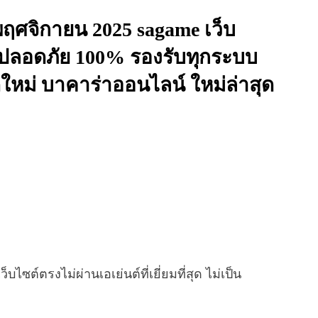
ฤศจิกายน 2025 sagame เว็บ
 ปลอดภัย 100% รองรับทุกระบบ
ดใหม่ บาคาร่าออนไลน์ ใหม่ล่าสุด
ว็บไซต์ตรงไม่ผ่านเอเย่นต์ที่เยี่ยมที่สุด ไม่เป็น