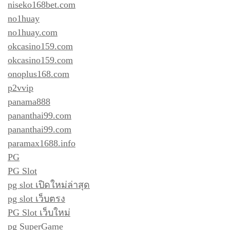
niseko168bet.com
no1huay
no1huay.com
okcasino159.com
okcasino159.com
onoplus168.com
p2vvip
panama888
pananthai99.com
pananthai99.com
paramax1688.info
PG
PG Slot
pg slot เปิดใหม่ล่าสุด
pg slot เว็บตรง
PG Slot เว็บใหม่
pg SuperGame