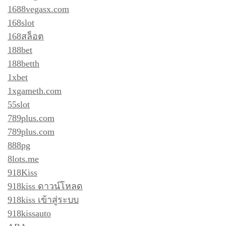
1688vegasx.com
168slot
168สล็อต
188bet
188betth
1xbet
1xgameth.com
55slot
789plus.com
789plus.com
888pg
8lots.me
918Kiss
918kiss ดาวน์โหลด
918kiss เข้าสู่ระบบ
918kissauto