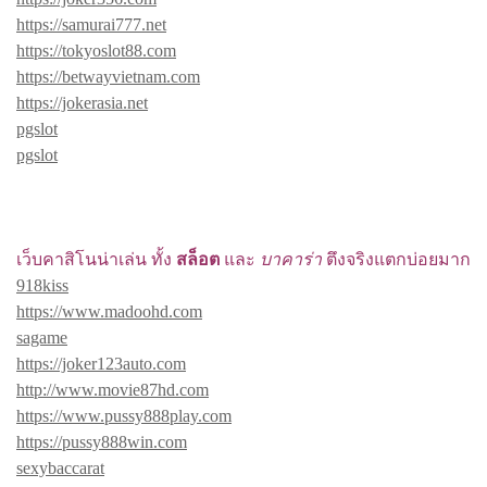
https://samurai777.net
https://tokyoslot88.com
https://betwayvietnam.com
https://jokerasia.net
pgslot
pgslot
เว็บคาสิโนน่าเล่น ทั้ง
สล็อต
และ
บาคาร่า
ตึงจริงแตกบ่อยมาก
918kiss
https://www.madoohd.com
sagame
https://joker123auto.com
http://www.movie87hd.com
https://www.pussy888play.com
https://pussy888win.com
sexybaccarat