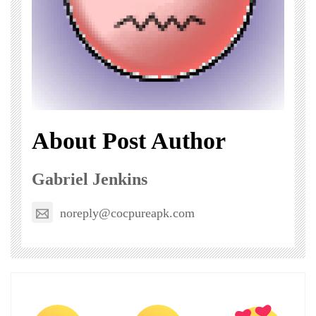
About Post Author
Gabriel Jenkins
noreply@cocpureapk.com