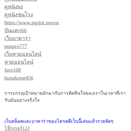
ดูหนังhd
ดูหนังชนโรง
https://www.pgslot.movie
ปั่นแตก66
เว็บบาคาร่า
punpro777
เว็บหวยออนไลน์
หวยออนไลน์
faro168
hongkong456
การบรรลุเป้าหมายมักมากับการตัดสินใจของเราในเวลาที่เรา
รับมันอย่างจริงใจ
เว็บสล็อตและบาคาร่าของโครตดีเว็บนี้เล่นแล้วรวยจัดๆ
โจ๊กเกอร์123