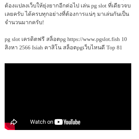
ต้องแปลงเว็บให้ยุ่งยากอีกต่อไป เล่น pg slot ที่เดียวจบ
เลยครับ ได้ครบทุกอย่างที่ต้องการแน่ๆ มาเล่นกันเป็น
จำนวนมากครับ!
pg slot เครดิตฟรี สล็อตpg https://www.pgslot.fish 10
สิงหา 2566 Isiah คาสิโน สล็อตpgเว็บไหนดี Top 81