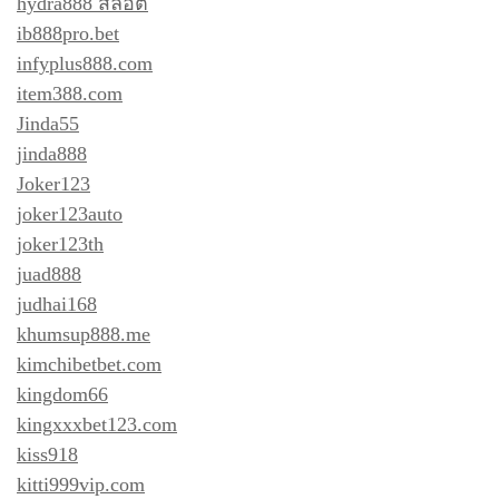
hydra888 สล็อต
ib888pro.bet
infyplus888.com
item388.com
Jinda55
jinda888
Joker123
joker123auto
joker123th
juad888
judhai168
khumsup888.me
kimchibetbet.com
kingdom66
kingxxxbet123.com
kiss918
kitti999vip.com