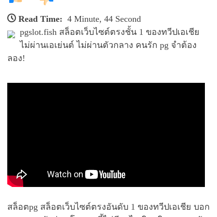
Read Time:
4 Minute, 44 Second
pgslot.fish สล็อตเว็บไซต์ตรงชั้น 1 ของทวีปเอเชีย
ไม่ผ่านเอเย่นต์ ไม่ผ่านตัวกลาง คนรัก pg จำต้อง
ลอง!
สล็อตpg สล็อตเว็บไซต์ตรงอันดับ 1 ของทวีปเอเชีย บอก