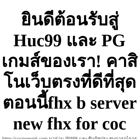
Skip
to
ยินดีต้อนรับสู่
content
Huc99 และ PG
เกมส์ของเรา! คาสิ
โนเว็บตรงที่ดีที่สุด
ตอนนี้fhx b server
new fhx for coc
https://cocpureapk.com มาร่วม IB888 และสัมผัสประสบการณ์การ