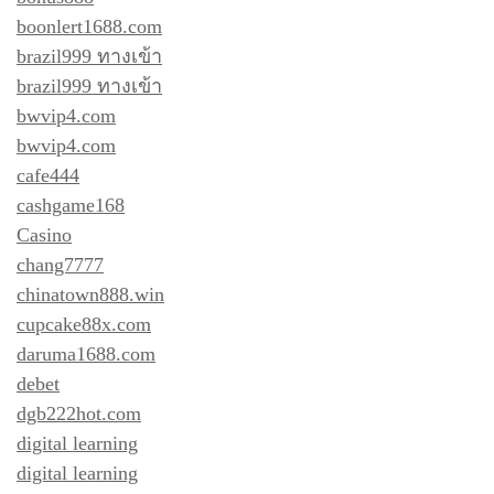
boonlert1688.com
brazil999 ทางเข้า
brazil999 ทางเข้า
bwvip4.com
bwvip4.com
cafe444
cashgame168
Casino
chang7777
chinatown888.win
cupcake88x.com
daruma1688.com
debet
dgb222hot.com
digital learning
digital learning