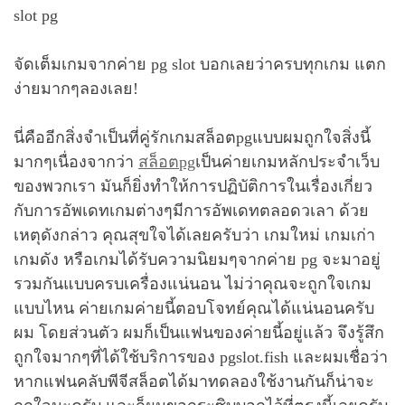
slot pg
จัดเต็มเกมจากค่าย pg slot บอกเลยว่าครบทุกเกม แตก
ง่ายมากๆลองเลย!
นี่คืออีกสิ่งจำเป็นที่คู่รักเกมสล็อตpgแบบผมถูกใจสิ่งนี้
มากๆเนื่องจากว่า
สล็อตpg
เป็นค่ายเกมหลักประจำเว็บ
ของพวกเรา มันก็ยิ่งทำให้การปฏิบัติการในเรื่องเกี่ยว
กับการอัพเดทเกมต่างๆมีการอัพเดทตลอดวเลา ด้วย
เหตุดังกล่าว คุณสุขใจได้เลยครับว่า เกมใหม่ เกมเก่า
เกมดัง หรือเกมได้รับความนิยมๆจากค่าย pg จะมาอยู่
รวมกันแบบครบเครื่องแน่นอน ไม่ว่าคุณจะถูกใจเกม
แบบไหน ค่ายเกมค่ายนี้ตอบโจทย์คุณได้แน่นอนครับ
ผม โดยส่วนตัว ผมก็เป็นแฟนของค่ายนี้อยู่แล้ว จึงรู้สึก
ถูกใจมากๆที่ได้ใช้บริการของ pgslot.fish และผมเชื่อว่า
หากแฟนคลับพีจีสล็อตได้มาทดลองใช้งานกันก็น่าจะ