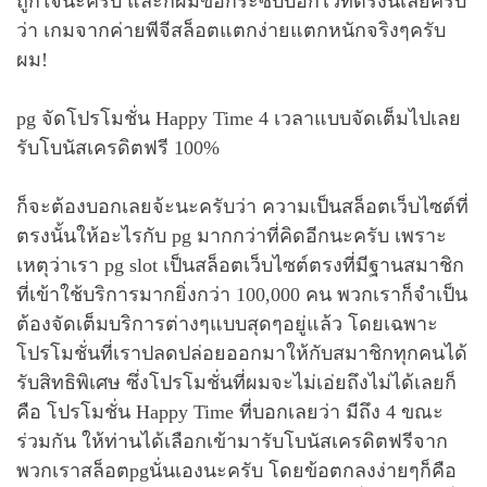
ถูกใจนะครับ และก็ผมขอกระซิบบอกไว้ที่ตรงนี้เลยครับ
ว่า เกมจากค่ายพีจีสล็อตแตกง่ายแตกหนักจริงๆครับ
ผม!
pg จัดโปรโมชั่น Happy Time 4 เวลาแบบจัดเต็มไปเลย
รับโบนัสเครดิตฟรี 100%
ก็จะต้องบอกเลยจ้ะนะครับว่า ความเป็นสล็อตเว็บไซต์ที่
ตรงนั้นให้อะไรกับ pg มากกว่าที่คิดอีกนะครับ เพราะ
เหตุว่าเรา pg slot เป็นสล็อตเว็บไซต์ตรงที่มีฐานสมาชิก
ที่เข้าใช้บริการมากยิ่งกว่า 100,000 คน พวกเราก็จำเป็น
ต้องจัดเต็มบริการต่างๆแบบสุดๆอยู่แล้ว โดยเฉพาะ
โปรโมชั่นที่เราปลดปล่อยออกมาให้กับสมาชิกทุกคนได้
รับสิทธิพิเศษ ซึ่งโปรโมชั่นที่ผมจะไม่เอ่ยถึงไม่ได้เลยก็
คือ โปรโมชั่น Happy Time ที่บอกเลยว่า มีถึง 4 ขณะ
ร่วมกัน ให้ท่านได้เลือกเข้ามารับโบนัสเครดิตฟรีจาก
พวกเราสล็อตpgนั่นเองนะครับ โดยข้อตกลงง่ายๆก็คือ