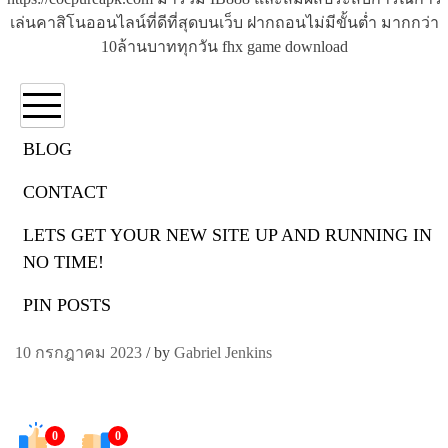
เล่นคาสิโนออนไลน์ที่ดีที่สุดบนเว็บ ฝากถอนไม่มีขั้นต่ำ มากกว่า
10ล้านบาททุกวัน fhx game download
BLOG
CONTACT
สล็อตpg
LETS GET YOUR NEW SITE UP AND RUNNING IN
PG Pgslot.fish 29 สิงหาคม 66 slot pg
NO TIME!
websiteแตกง่าย คาสิโนเว็บใหญ่ pg slot เครดิต
ฟรี Top 89 by Isiah
PIN POSTS
10 กรกฎาคม 2023
/
by
Gabriel Jenkins
0
0