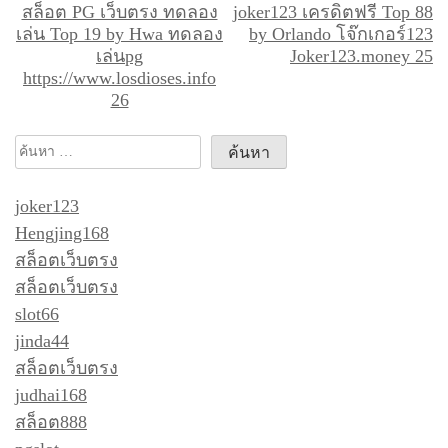
สล็อต PG เว็บตรง ทดลอง
joker123 เครดิตฟรี Top 88
แ
เล่น Top 19 by Hwa ทดลอง
by Orlando โจ๊กเกอร์123
น
เล่นpg
Joker123.money 25
ว
https://www.losdioses.info
26
เ
รื่
ค้นหา
อ
สำหรับ:
ง
joker123
Hengjing168
สล็อตเว็บตรง
สล็อตเว็บตรง
slot66
jinda44
สล็อตเว็บตรง
judhai168
สล็อต888