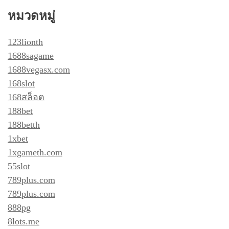
หมวดหมู่
123lionth
1688sagame
1688vegasx.com
168slot
168สล็อต
188bet
188betth
1xbet
1xgameth.com
55slot
789plus.com
789plus.com
888pg
8lots.me