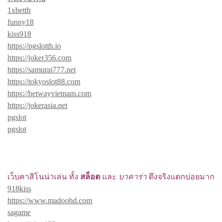
1xbetth
funny18
kiss918
https://pgslotth.io
https://joker356.com
https://samurai777.net
https://tokyoslot88.com
https://betwayvietnam.com
https://jokerasia.net
pgslot
pgslot
เว็บคาสิโนน่าเล่น ทั้ง
สล็อต
และ
บาคาร่า
ตึงจริงแตกบ่อยมาก
918kiss
https://www.madoohd.com
sagame