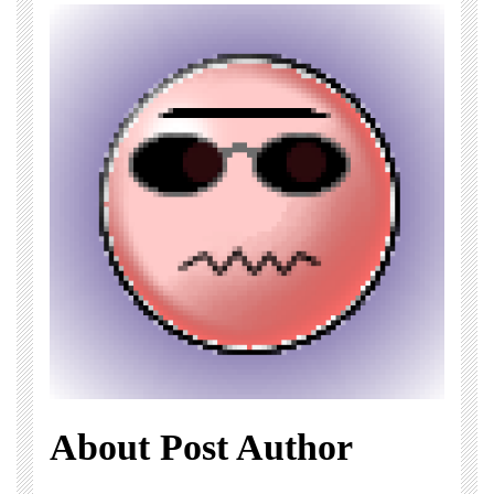
About Post Author