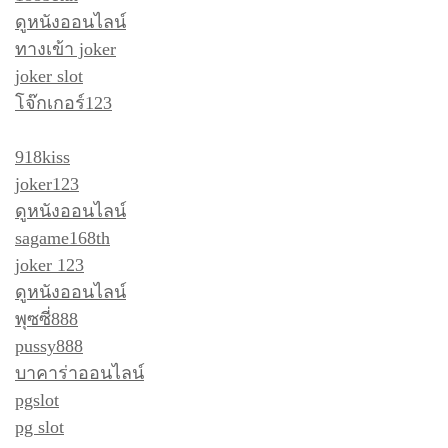
ดูหนังออนไลน์
ทางเข้า joker
joker slot
โจ๊กเกอร์123
918kiss
joker123
ดูหนังออนไลน์
sagame168th
joker 123
ดูหนังออนไลน์
พุซซี่888
pussy888
บาคาร่าออนไลน์
pgslot
pg slot