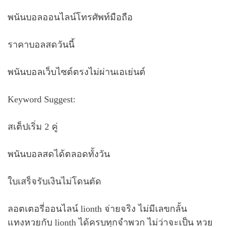
พนันบอลออนไลน์โทรศัพท์มือถือ
ราคาบอลสดวันนี้
พนันบอลเว็บไซต์ตรงไม่ผ่านเอเย่นต์
Keyword Suggest:
สเต็ปเริ่ม 2 คู่
พนันบอลสดได้ตลอดทั้งวัน
ใบเสร็จรับเงินไม่โดนตัด
ลอตเตอรี่ออนไลน์ lionth จ่ายจริง ไม่มีเลขกลั้น
แทงหวยกับ lionth ได้ครบทุกจำพวก ไม่ว่าจะเป็น หวย