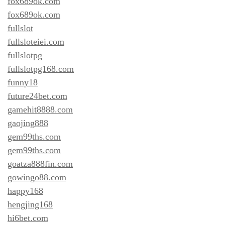
fox689ok.com
fox689ok.com
fullslot
fullsloteiei.com
fullslotpg
fullslotpg168.com
funny18
future24bet.com
gamehit8888.com
gaojing888
gem99ths.com
gem99ths.com
goatza888fin.com
gowingo88.com
happy168
hengjing168
hi6bet.com