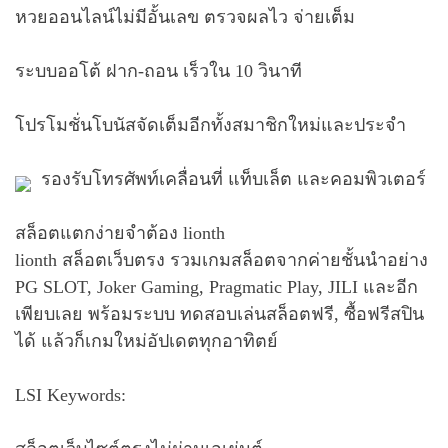
หวยออนไลน์ไม่มีอั้นเลข ตรวจผลไว จ่ายเต็ม
ระบบออโต้ ฝาก-ถอน เร็วใน 10 วินาที
โปรโมชั่นโบนัสจัดเต็มอีกทั้งสมาชิกใหม่และประจำ
รองรับโทรศัพท์เคลื่อนที่ แท็บเล็ต และคอมพิวเตอร์
สล็อตแตกง่ายจำต้อง lionth
lionth สล็อตเว็บตรง รวมเกมสล็อตจากค่ายชั้นนำอย่าง
PG SLOT, Joker Gaming, Pragmatic Play, JILI และอีก
เพียบเลย พร้อมระบบ ทดสอบเล่นสล็อตฟรี, ซื้อฟรีสปิน
ได้ แล้วก็เกมใหม่อัปเดตทุกอาทิตย์
LSI Keywords: