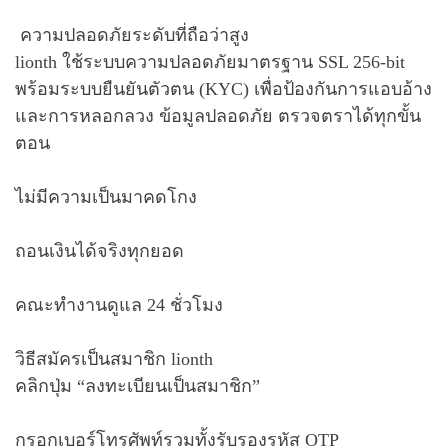
️ ความปลอดภัยระดับที่ถือว่าสูง
lionth ใช้ระบบความปลอดภัยมาตรฐาน SSL 256-bit
พร้อมระบบยืนยันตัวตน (KYC) เพื่อป้องกันการแอบอ้าง
และการหลอกลวง ข้อมูลปลอดภัย ตรวจตราได้ทุกขั้น
ตอน
ไม่มีความเป็นมาคดโกง
ถอนเงินได้จริงทุกยอด
คณะทำงานดูแล 24 ชั่วโมง
วิธีสมัครเป็นสมาชิก lionth
คลิกปุ่ม “ลงทะเบียนเป็นสมาชิก”
กรอกเบอร์โทรศัพท์รวมทั้งรับรองรหัส OTP