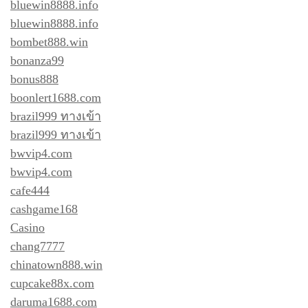
bluewin8888.info
bluewin8888.info
bombet888.win
bonanza99
bonus888
boonlert1688.com
brazil999 ทางเข้า
brazil999 ทางเข้า
bwvip4.com
bwvip4.com
cafe444
cashgame168
Casino
chang7777
chinatown888.win
cupcake88x.com
daruma1688.com