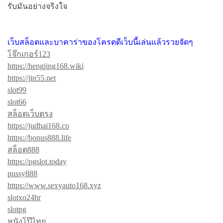
รับมันอย่างจริงใจ
เว็บสล็อตและบาคาร่าของโครตดีเว็บนี้เล่นแล้วรวยจัดๆ
โจ๊กเกอร์123
https://hengjing168.wiki
https://jin55.net
slot99
slot66
สล็อตเว็บตรง
https://judhai168.co
https://bonus888.life
สล็อต888
https://pgslot.today
pussy888
https://www.sexyauto168.xyz
slotxo24hr
slotpg
หนังโป๊ไทย