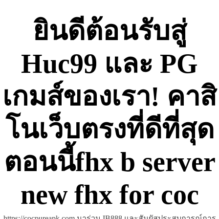
Skip
to
ยินดีต้อนรับสู่
content
Huc99 และ PG
เกมส์ของเรา! คาสิ
โนเว็บตรงที่ดีที่สุด
ตอนนี้fhx b server
new fhx for coc
https://cocpureapk.com มาร่วม IB888 และสัมผัสประสบการณ์การ