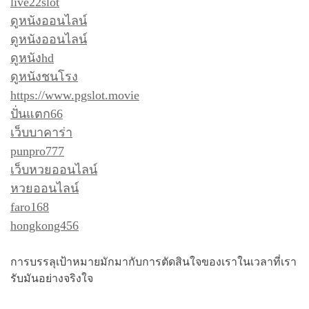
live22slot
ดูหนังออนไลน์
ดูหนังออนไลน์
ดูหนังhd
ดูหนังชนโรง
https://www.pgslot.movie
ปั่นแตก66
เว็บบาคาร่า
punpro777
เว็บหวยออนไลน์
หวยออนไลน์
faro168
hongkong456
การบรรลุเป้าหมายมักมากับการตัดสินใจของเราในเวลาที่เรา
รับมันอย่างจริงใจ