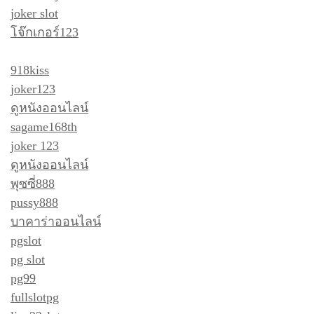
joker slot
โจ๊กเกอร์123
918kiss
joker123
ดูหนังออนไลน์
sagame168th
joker 123
ดูหนังออนไลน์
พุซซี่888
pussy888
บาคาร่าออนไลน์
pgslot
pg slot
pg99
fullslotpg