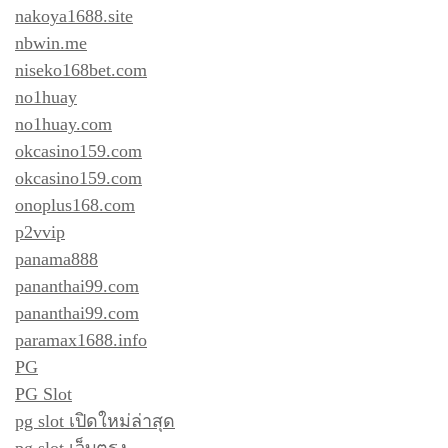
nakoya1688.site
nbwin.me
niseko168bet.com
no1huay
no1huay.com
okcasino159.com
okcasino159.com
onoplus168.com
p2vvip
panama888
pananthai99.com
pananthai99.com
paramax1688.info
PG
PG Slot
pg slot เปิดใหม่ล่าสุด
pg slot เว็บตรง