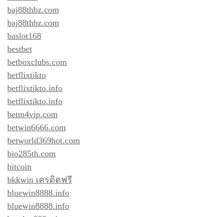
baj88thbz.com
baj88thbz.com
baslot168
bestbet
betboxclubs.com
betflixtikto
betflixtikto.info
betflixtikto.info
betm4vip.com
betwin6666.com
betworld369hot.com
bio285th.com
bitcoin
bkkwin เครดิตฟรี
bluewin8888.info
bluewin8888.info