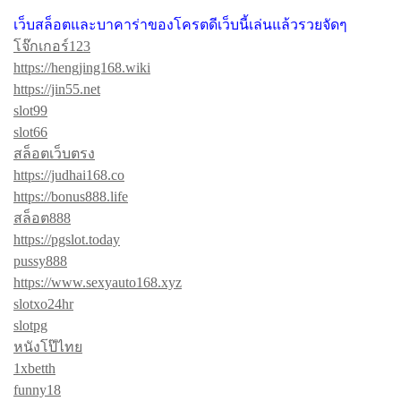
เว็บสล็อตและบาคาร่าของโครตดีเว็บนี้เล่นแล้วรวยจัดๆ
โจ๊กเกอร์123
https://hengjing168.wiki
https://jin55.net
slot99
slot66
สล็อตเว็บตรง
https://judhai168.co
https://bonus888.life
สล็อต888
https://pgslot.today
pussy888
https://www.sexyauto168.xyz
slotxo24hr
slotpg
หนังโป๊ไทย
1xbetth
funny18