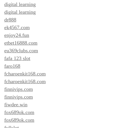
digital learning
digital learning
dr888
ek4567.com
enjoy24.fun
etbet16888.com
eu369clubs.com
fafa 123 slot
faro168
fcharoenkit168.com
fcharoenkit168.com
finnivips.com
finnivips.com
fiwdee.win
fox689ok.com
fox689ok.com
fullslot