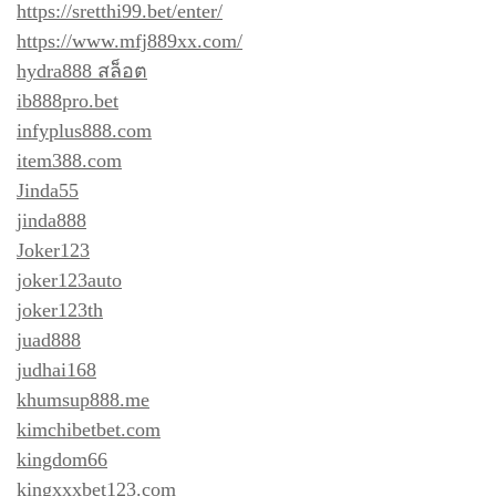
https://sretthi99.bet/enter/
https://www.mfj889xx.com/
hydra888 สล็อต
ib888pro.bet
infyplus888.com
item388.com
Jinda55
jinda888
Joker123
joker123auto
joker123th
juad888
judhai168
khumsup888.me
kimchibetbet.com
kingdom66
kingxxxbet123.com