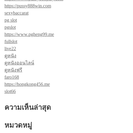
https://pussy888win.com
sexybaccarat
pg slot
pgslot
https://www.pgheng99.me
fullslot
live22
ดูหนัง
ดูหนังออนไลน์
ดูหนังฟรี
faro168
https://hongkong456.me
slot66
ความเห็นล่าสุด
หมวดหมู่