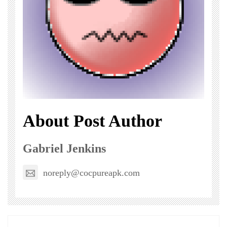
About Post Author
Gabriel Jenkins
noreply@cocpureapk.com