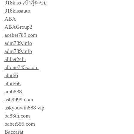
918kiss เข้าสู่ระบบ
918kissauto
ABA
ABAGroup2
acebet789.com
adm789.info
adm789.info
allbet24hr
allone745s.com
alot66
alot666
amb888
asb9999.com
askyouwin888 vip
ba88th.com
babet555.com
Baccarat