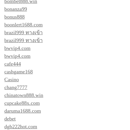
bombet888.win
bonanza99
bonus888
boonlert1688.com
brazil999 ทางเข้า
brazil999 ทางเข้า
bwvip4.com
bwvip4.com
cafe444
cashgame168
Casino
chang7777
chinatown888.win
cupcake88x.com
daruma1688.com
debet
dgb222hot.com