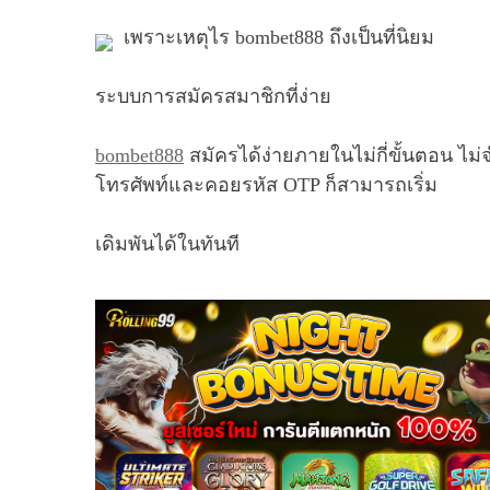
เพราะเหตุไร bombet888 ถึงเป็นที่นิยม
ระบบการสมัครสมาชิกที่ง่าย
bombet888
สมัครได้ง่ายภายในไม่กี่ขั้นตอน ไม่
โทรศัพท์และคอยรหัส OTP ก็สามารถเริ่ม
เดิมพันได้ในทันที