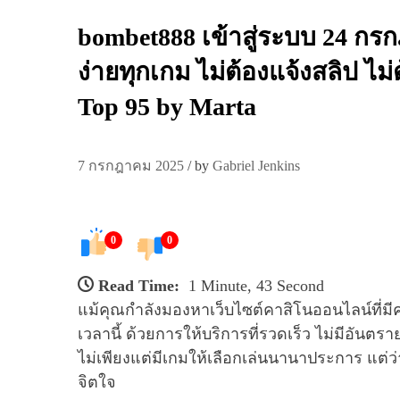
bombet888 เข้าสู่ระบบ 24 ก
ง่ายทุกเกม ไม่ต้องแจ้งสลิป ไม่
Top 95 by Marta
7 กรกฎาคม 2025
/
by
Gabriel Jenkins
0
0
Read Time:
1 Minute, 43 Second
แม้คุณกำลังมองหาเว็บไซต์คาสิโนออนไลน์ที่มีคว
เวลานี้ ด้วยการให้บริการที่รวดเร็ว ไม่มีอันต
ไม่เพียงแต่มีเกมให้เลือกเล่นนานาประการ แต่ว่
จิตใจ