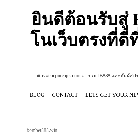
Skip
to
ยินดีต้อนรับส
content
โนเว็บตรงที่ดีท
https://cocpureapk.com มาร่วม IB888 และสัมผัส
BLOG
CONTACT
LETS GET YOUR NE
bombet888.win