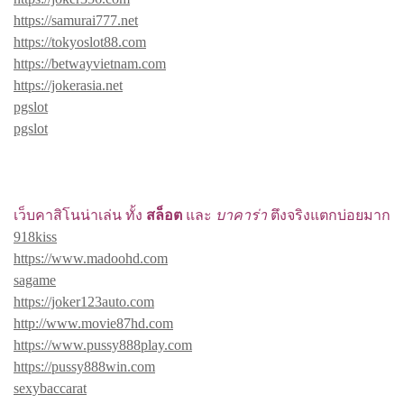
https://samurai777.net
https://tokyoslot88.com
https://betwayvietnam.com
https://jokerasia.net
pgslot
pgslot
เว็บคาสิโนน่าเล่น ทั้ง
สล็อต
และ
บาคาร่า
ตึงจริงแตกบ่อยมาก
918kiss
https://www.madoohd.com
sagame
https://joker123auto.com
http://www.movie87hd.com
https://www.pussy888play.com
https://pussy888win.com
sexybaccarat