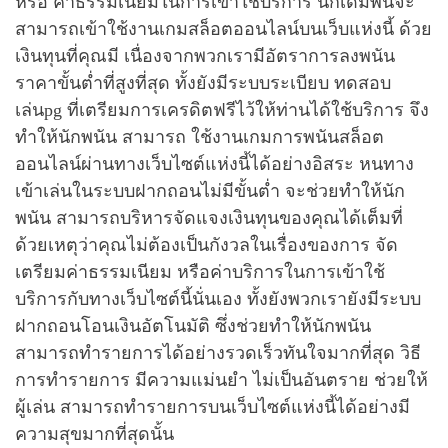
หรือ ค่าธรรมเนียมในการเข้าใช้บริการ นักเดิมพันจะ
สามารถเข้าใช้งานเกมสล็อตออนไลน์บนเว็บแห่งนี้ ด้วย
เงินทุนที่คุณมี เนื่องจากพวกเรามีอัตราการลงพนัน
ราคาขั้นต่ำที่สูงที่สุด ทั้งยังมีระบบระเบียบ ทดสอบ
เล่นpg ที่เตรียมการเครดิตฟรีไว้ให้ท่านได้ใช้บริการ จึง
ทำให้นักพนัน สามารถ ใช้งานเกมการพนันสล็อต
ออนไลน์ผ่านทางเว็บไซต์แห่งนี้ได้อย่างอิสระ หนทาง
เข้าเล่นในระบบฝากถอนไม่มีขั้นต่ำ จะช่วยทำให้นัก
พนัน สามารถบริหารจัดแจงเงินทุนของคุณได้เต็มที่
ด้วยเหตุว่าคุณไม่ต้องเป็นกังวลในเรื่องของการ จัด
เตรียมค่าธรรมเนียม หรือค่าบริการในการเข้าใช้
บริการกับทางเว็บไซต์นี้นั่นเอง ทั้งยังพวกเรายังมีระบบ
ฝากถอนโอนเงินอัตโนมัติ ซึ่งช่วยทำให้นักพนัน
สามารถทำรายการได้อย่างรวดเร็วทันใจมากที่สุด วิธี
การทำรายการ มีความแม่นยำ ไม่เป็นอันตราย ช่วยให้
ผู้เล่น สามารถทำรายการบนเว็บไซต์แห่งนี้ได้อย่างมี
ความสุขมากที่สุดนั้น