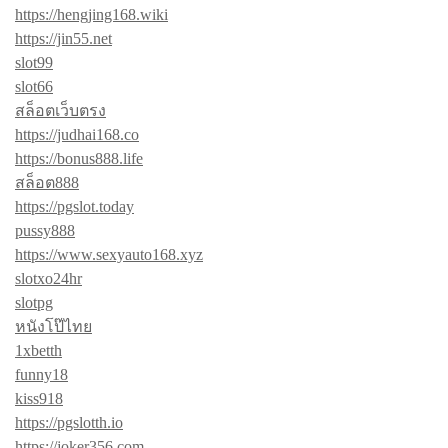
https://hengjing168.wiki
https://jin55.net
slot99
slot66
สล็อตเว็บตรง
https://judhai168.co
https://bonus888.life
สล็อต888
https://pgslot.today
pussy888
https://www.sexyauto168.xyz
slotxo24hr
slotpg
หนังโป๊ไทย
1xbetth
funny18
kiss918
https://pgslotth.io
https://joker356.com