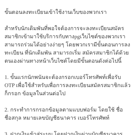
ขั้นตอนลงทะเบียนเข้าใช้งานเว็บของพวกเรา
สำหรับนักเดิมพันที่พอใจต้องการจะลงทะเบียนสมัคร
สมาชิกเข้ามาใช้บริการกับทางpgเว็บไซต์ของพวกเรา
สามารถร่วมได้อย่างง่ายๆ โดยพวกเรามีขั้นตอนการลง
ทะเบียน ที่นักเดิมพัน สามารถเริ่ม สมัครสมาชิกได้ด้วย
ตนเองผ่านทางหน้าเว็บไซต์โดยมีขั้นตอนดังต่อไปนี้
1. ขั้นแรกนักพนันจะต้องกรอกเบอร์โทรศัพท์เพื่อรับ
OTP เพื่อใช้สำหรับเพื่อการลงทะเบียนสมัครสมาชิกแล้ว
ก็กรอก ข้อมูลในส่วนต่อไป
2. กระทำการกรอกข้อมูลตามแบบฟอร์ม โดยใช้ ชื่อ
ชื่อสกุล หมายเลขบัญชีธนาคาร เบอร์โทรศัพท์
3. ฝากเงินเข้าสู่ระบบ โดยฝากเงินผ่านบัญชีธนาคาร