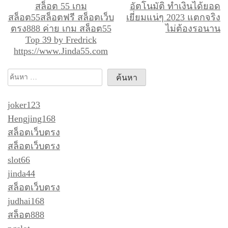
น
สล็อต 55 เกม
อัตโนมัติ ทำเงินได้ยอด
ะ
สล็อต55สล็อตฟรี สล็อตเว็บ
เยี่ยมแน่ๆ 2023 แตกจริง
ตรง888 ค่าย เกม สล็อต55
ไม่ต้องรอนาน
แ
Top 39 by Fredrick
น
https://www.Jinda55.com
ว
เ
ค้นหา
รื่
สำหรับ:
joker123
อ
Hengjing168
ง
สล็อตเว็บตรง
สล็อตเว็บตรง
slot66
jinda44
สล็อตเว็บตรง
judhai168
สล็อต888