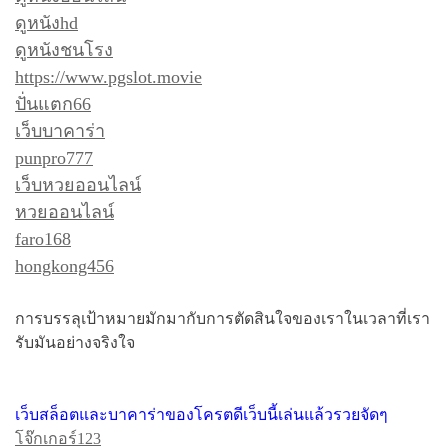
ดูหนังhd
ดูหนังชนโรง
https://www.pgslot.movie
ปั่นแตก66
เว็บบาคาร่า
punpro777
เว็บหวยออนไลน์
หวยออนไลน์
faro168
hongkong456
การบรรลุเป้าหมายมักมากับการตัดสินใจของเราในเวลาที่เรา
รับมันอย่างจริงใจ
เว็บสล็อตและบาคาร่าของโครตดีเว็บนี้เล่นแล้วรวยจัดๆ
โจ๊กเกอร์123