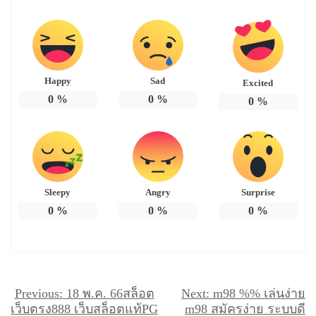
Happy
Sad
Excited
0
%
0
%
0
%
Sleepy
Angry
Surprise
0
%
0
%
0
%
แ
Previous:
18 พ.ค. 66สล็อต
Next:
m98 %% เล่นง่าย
เว็บตรง888 เว็บสล็อตแท้PG
m98 สมัครง่าย ระบบดี