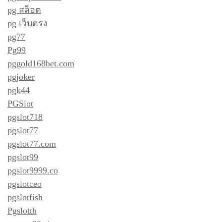
pg สล็อต
pg เว็บตรง
pg77
Pg99
pggold168bet.com
pgjoker
pgk44
PGSlot
pgslot718
pgslot77
pgslot77.com
pgslot99
pgslot9999.co
pgslotceo
pgslotfish
Pgslotth