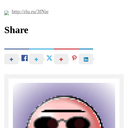
http://rlu.ru/3fNie
Share