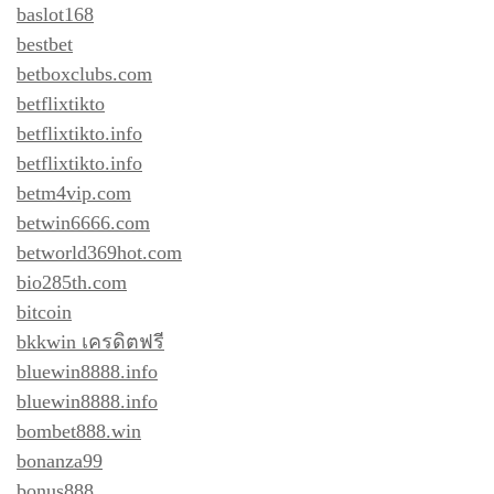
baslot168
bestbet
betboxclubs.com
betflixtikto
betflixtikto.info
betflixtikto.info
betm4vip.com
betwin6666.com
betworld369hot.com
bio285th.com
bitcoin
bkkwin เครดิตฟรี
bluewin8888.info
bluewin8888.info
bombet888.win
bonanza99
bonus888