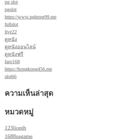
pg slot
pgslot
https://www.pgheng99.me
fullslot
live22
ดูหนัง
ดูหนังออนไลน์
ดูหนังฟรี
faro168
https://hongkong456.me
slot66
ความเห็นล่าสุด
หมวดหมู่
123lionth
1688sagame