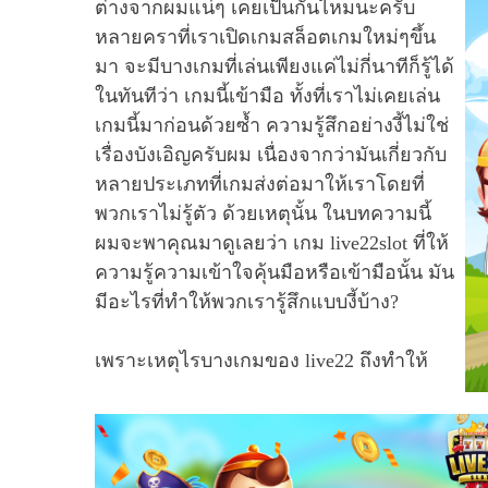
ต่างจากผมแน่ๆ เคยเป็นกันไหมนะครับ
หลายคราที่เราเปิดเกมสล็อตเกมใหม่ๆขึ้น
มา จะมีบางเกมที่เล่นเพียงแค่ไม่กี่นาทีก็รู้ได้
ในทันทีว่า เกมนี้เข้ามือ ทั้งที่เราไม่เคยเล่น
เกมนี้มาก่อนด้วยซ้ำ ความรู้สึกอย่างงี้ไม่ใช่
เรื่องบังเอิญครับผม เนื่องจากว่ามันเกี่ยวกับ
หลายประเภทที่เกมส่งต่อมาให้เราโดยที่
พวกเราไม่รู้ตัว ด้วยเหตุนั้น ในบทความนี้
ผมจะพาคุณมาดูเลยว่า เกม live22slot ที่ให้
ความรู้ความเข้าใจคุ้นมือหรือเข้ามือนั้น มัน
มีอะไรที่ทำให้พวกเรารู้สึกแบบงี้บ้าง?
เพราะเหตุไรบางเกมของ live22 ถึงทำให้