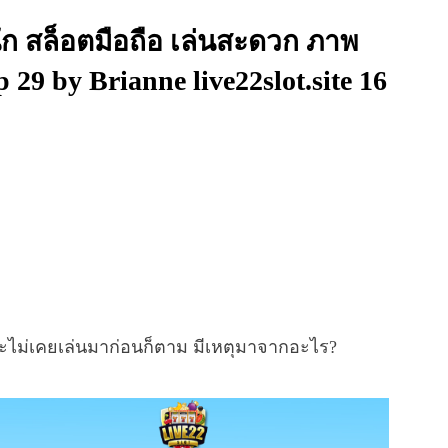
ัก สล็อตมือถือ เล่นสะดวก ภาพ
p 29 by Brianne live22slot.site 16
่าจะไม่เคยเล่นมาก่อนก็ตาม มีเหตุมาจากอะไร?