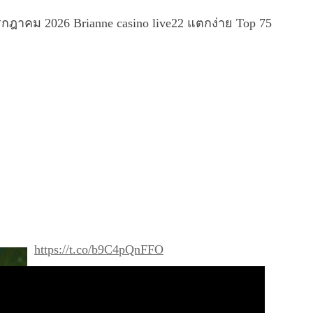
0 กรกฎาคม 2026 Brianne casino live22 แตกง่าย Top 75
https://t.co/b9C4pQnFFO