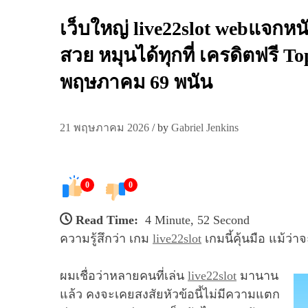
เว็บใหญ่ live22slot webแจกหน
สวย หมุนได้ทุกที่ เครดิตฟรี To
พฤษภาคม 69 พนัน
21 พฤษภาคม 2026
/
by
Gabriel Jenkins
0
0
Read Time:
4 Minute, 52 Second
ความรู้สึกว่า เกม
live22slot
เกมนี้คุ้นมือ แม้ว
ผมเชื่อว่าหลายคนที่เล่น
live22slot
มานาน
แล้ว คงจะเคยสงสัยหัวข้อนี้ไม่มีความแตก