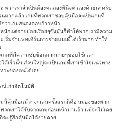
ชิน: พวกเราจำเป็นต้องทดลองพินิจตัวเองด้วยนะครับ
วนมากแล้ว เกมที่พวกเราชอบคุ้นมือจะเป็นเกมที่
ู้สึกว่าเกมสนองตอบก้าวหน้า
ยหนักแต่จ่ายย่อยเรื่อยๆซึ่งมันก็ทำให้พวกเรามีความ
ะเริ่มจำแพทเทิร์นการจ่ายแบบงี้ได้เร็วมาก ทำให้
ย
งเกมที่มีความซับซ้อนมากมายๆชอบใช้เวลา
ได้เร็วนั้น ส่วนใหญ่จะเป็นเกมที่เราเข้าใจแนวทาง
ังหวะของตนได้เลย
ณ์เก่าอัตโนมัติ
เกมนี้คุ้นมือแม้ว่าจะเล่นครั้งแรกก็คือ สมองของพวก
พวกเราได้รับจากเกมก่อนหน้ามาแล้ว แม้จะไม่เคย
ก็จะรู้สึกคุ้นมือได้ง่ายดาย