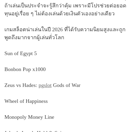
ถ้าเล่นเป็นประจำจะรู้สึกว่าคุ้ม เพราะมีโปรช่วยต่อยอด
ทุนอยู่เรื่อย ๆ ไม่ต้องเล่นด้วยเงินตัวเองอย่างเดียว
เกมสล็อตน่าเล่นในปี 2026 ที่ได้รับความนิยมสูงและถูก
พูดถึงมากจากผู้เล่นทั่วโลก
Sun of Egypt 5
Bonbon Pop x1000
Zeus vs Hades:
pgslot
Gods of War
Wheel of Happiness
Monopoly Money Line