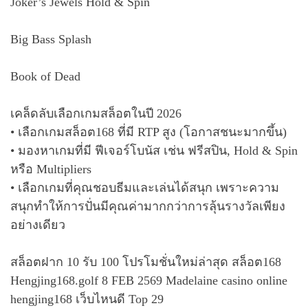
Joker’s Jewels Hold & Spin
Big Bass Splash
Book of Dead
เคล็ดลับเลือกเกมสล็อตในปี 2026
• เลือกเกมสล็อต168 ที่มี RTP สูง (โอกาสชนะมากขึ้น)
• มองหาเกมที่มี ฟีเจอร์โบนัส เช่น ฟรีสปิน, Hold & Spin
หรือ Multipliers
• เลือกเกมที่คุณชอบธีมและเล่นได้สนุก เพราะความ
สนุกทำให้การปั่นมีคุณค่ามากกว่าการลุ้นรางวัลเพียง
อย่างเดียว
สล็อตฝาก 10 รับ 100 โปรโมชั่นใหม่ล่าสุด สล็อต168
Hengjing168.golf 8 FEB 2569 Madelaine casino online
hengjing168 เว็บไหนดี Top 29