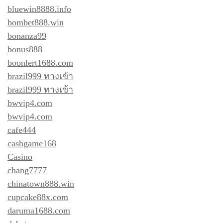
bluewin8888.info
bombet888.win
bonanza99
bonus888
boonlert1688.com
brazil999 ทางเข้า
brazil999 ทางเข้า
bwvip4.com
bwvip4.com
cafe444
cashgame168
Casino
chang7777
chinatown888.win
cupcake88x.com
daruma1688.com