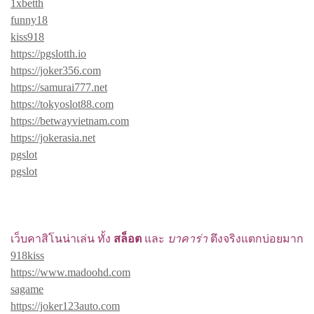
1xbetth
funny18
kiss918
https://pgslotth.io
https://joker356.com
https://samurai777.net
https://tokyoslot88.com
https://betwayvietnam.com
https://jokerasia.net
pgslot
pgslot
เว็บคาสิโนน่าเล่น ทั้ง
สล็อต
และ
บาคาร่า
ตึงจริงแตกบ่อยมาก
918kiss
https://www.madoohd.com
sagame
https://joker123auto.com