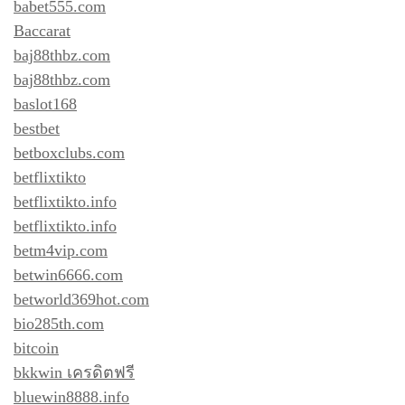
babet555.com
Baccarat
baj88thbz.com
baj88thbz.com
baslot168
bestbet
betboxclubs.com
betflixtikto
betflixtikto.info
betflixtikto.info
betm4vip.com
betwin6666.com
betworld369hot.com
bio285th.com
bitcoin
bkkwin เครดิตฟรี
bluewin8888.info