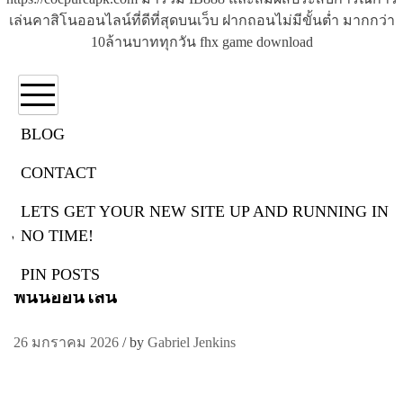
เล่นคาสิโนออนไลน์ที่ดีที่สุดบนเว็บ ฝากถอนไม่มีขั้นต่ำ มากกว่า
10ล้านบาททุกวัน fhx game download
BLOG
CONTACT
สล็อต168
LETS GET YOUR NEW SITE UP AND RUNNING IN
เว็บเปิดใหม่ เครดิตฟรี เว็บแจกหนัก สล็อตเล่นยัง
NO TIME!
ไงให้ได้กำไร มีจริงไหมหรือแค่ดวง เครดิตฟรี Top
34 by Madelaine hengjing168.golf 29 JAN 2569
PIN POSTS
พนันออนไลน์
26 มกราคม 2026
/
by
Gabriel Jenkins