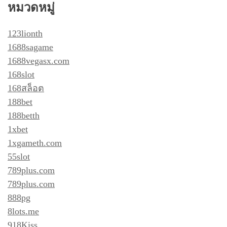
หมวดหมู่
123lionth
1688sagame
1688vegasx.com
168slot
168สล็อต
188bet
188betth
1xbet
1xgameth.com
55slot
789plus.com
789plus.com
888pg
8lots.me
918Kiss