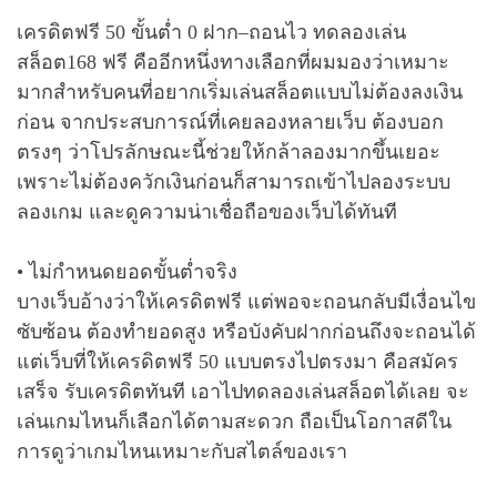
เครดิตฟรี 50 ขั้นต่ำ 0 ฝาก–ถอนไว ทดลองเล่น
สล็อต168 ฟรี คืออีกหนึ่งทางเลือกที่ผมมองว่าเหมาะ
มากสำหรับคนที่อยากเริ่มเล่นสล็อตแบบไม่ต้องลงเงิน
ก่อน จากประสบการณ์ที่เคยลองหลายเว็บ ต้องบอก
ตรงๆ ว่าโปรลักษณะนี้ช่วยให้กล้าลองมากขึ้นเยอะ
เพราะไม่ต้องควักเงินก่อนก็สามารถเข้าไปลองระบบ
ลองเกม และดูความน่าเชื่อถือของเว็บได้ทันที
• ไม่กำหนดยอดขั้นต่ำจริง
บางเว็บอ้างว่าให้เครดิตฟรี แต่พอจะถอนกลับมีเงื่อนไข
ซับซ้อน ต้องทำยอดสูง หรือบังคับฝากก่อนถึงจะถอนได้
แต่เว็บที่ให้เครดิตฟรี 50 แบบตรงไปตรงมา คือสมัคร
เสร็จ รับเครดิตทันที เอาไปทดลองเล่นสล็อตได้เลย จะ
เล่นเกมไหนก็เลือกได้ตามสะดวก ถือเป็นโอกาสดีใน
การดูว่าเกมไหนเหมาะกับสไตล์ของเรา