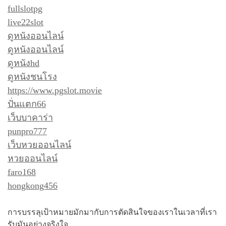
fullslotpg
live22slot
ดูหนังออนไลน์
ดูหนังออนไลน์
ดูหนังhd
ดูหนังชนโรง
https://www.pgslot.movie
ปั่นแตก66
เว็บบาคาร่า
punpro777
เว็บหวยออนไลน์
หวยออนไลน์
faro168
hongkong456
การบรรลุเป้าหมายมักมากับการตัดสินใจของเราในเวลาที่เรา
รับมันอย่างจริงใจ