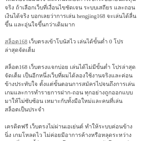
จริง ถ้าเลือกเว็บที่เงื่อนไขชัดเจน ระบบเสถียร และถอน
เงินได้จริง บอกเลยว่าการเล่น hengjing168 จะเล่นได้ลื่น
ขึ้น และอุ่นใจขึ้นกว่าเดิมมาก
สล็อต168
เว็บตรงเข้าโบนัสไว เล่นได้ขั้นต่ำ 0 โปร
ล่าสุดจัดเต็ม
สล็อต168 เว็บตรงแจกบ่อย เล่นได้ไม่มีขั้นต่ำ โปรล่าสุด
จัดเต็ม เป็นอีกหนึ่งเว็บที่ผมได้ลองใช้งานจริงและค่อน
ข้างประทับใจ ตั้งแต่ขั้นตอนการสมัครไปจนถึงการเล่น
เกมและการทำรายการฝาก-ถอน ทุกอย่างถูกออกแบบ
มาให้ไม่ซับซ้อน เหมาะกับทั้งมือใหม่และคนที่เล่น
สล็อตเป็นประจำ
เครดิตฟรี เว็บตรงไม่ผ่านเอเย่นต์ ทำให้ระบบค่อนข้าง
นิ่ง เกมโหลดไว ไม่ค่อยมีอาการค้างหรือหลุดระหว่าง