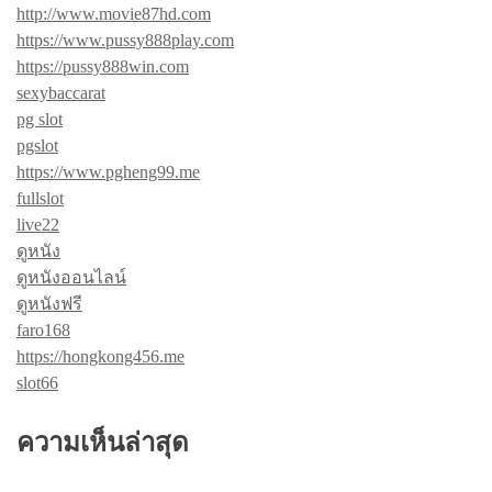
http://www.movie87hd.com
https://www.pussy888play.com
https://pussy888win.com
sexybaccarat
pg slot
pgslot
https://www.pgheng99.me
fullslot
live22
ดูหนัง
ดูหนังออนไลน์
ดูหนังฟรี
faro168
https://hongkong456.me
slot66
ความเห็นล่าสุด