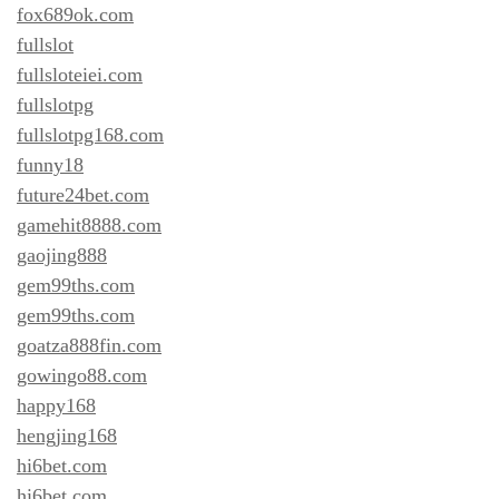
fox689ok.com
fullslot
fullsloteiei.com
fullslotpg
fullslotpg168.com
funny18
future24bet.com
gamehit8888.com
gaojing888
gem99ths.com
gem99ths.com
goatza888fin.com
gowingo88.com
happy168
hengjing168
hi6bet.com
hi6bet.com