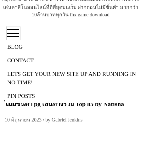
เล่นคาสิโนออนไลน์ที่ดีที่สุดบนเว็บ ฝากถอนไม่มีขั้นต่ำ มากกว่า
10ล้านบาททุกวัน fhx game download
BLOG
CONTACT
สล็อต pg เว็บตรง แตกหนัก
LETS GET YOUR NEW SITE UP AND RUNNING IN
สล็อต pg https://warclimb.com/category/สล็อต-
NO TIME!
pg-เว็บตรง-แตกหนัก 14 Aug 23 pg pg slotเว็บ
สล็อต pg สล็อตเว็บตรงไม่ผ่านเอเย่นต์ 777wallet
PIN POSTS
ไม่มีขั้นต่ำ pg เส้นทางรวย Top 85 by Natisha
10 มิถุนายน 2023
/
by
Gabriel Jenkins