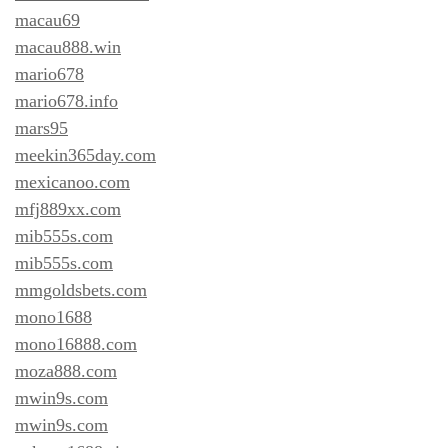
macau69
macau888.win
mario678
mario678.info
mars95
meekin365day.com
mexicanoo.com
mfj889xx.com
mib555s.com
mib555s.com
mmgoldsbets.com
mono1688
mono16888.com
moza888.com
mwin9s.com
mwin9s.com