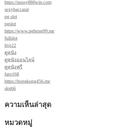
https://pussy888win.com
sexybaccarat
pg slot
pgslot
https://www.pgheng99.me
fullslot
live22
ดูหนัง
ดูหนังออนไลน์
ดูหนังฟรี
faro168
https://hongkong456.me
slot66
ความเห็นล่าสุด
หมวดหมู่