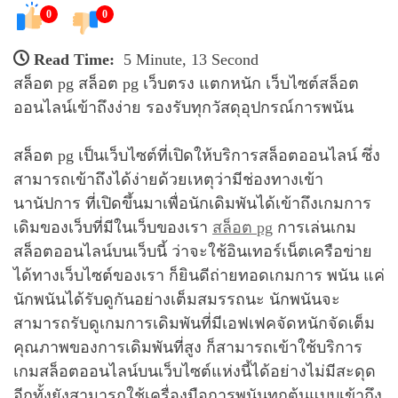
0
0
Read Time:
5 Minute, 13 Second
สล็อต pg สล็อต pg เว็บตรง แตกหนัก เว็บไซต์สล็อต
ออนไลน์เข้าถึงง่าย รองรับทุกวัสดุอุปกรณ์การพนัน
สล็อต pg เป็นเว็บไซต์ที่เปิดให้บริการสล็อตออนไลน์ ซึ่ง
สามารถเข้าถึงได้ง่ายด้วยเหตุว่ามีช่องทางเข้า
นานัปการ ที่เปิดขึ้นมาเพื่อนักเดิมพันได้เข้าถึงเกมการ
เดิมของเว็บที่มีในเว็บของเรา
สล็อต pg
การเล่นเกม
สล็อตออนไลน์บนเว็บนี้ ว่าจะใช้อินเทอร์เน็ตเครือข่าย
ได้ทางเว็บไซต์ของเรา ก็ยินดีถ่ายทอดเกมการ พนัน แค่
นักพนันได้รับดูกันอย่างเต็มสมรรถนะ นักพนันจะ
สามารถรับดูเกมการเดิมพันที่มีเอฟเฟคจัดหนักจัดเต็ม
คุณภาพของการเดิมพันที่สูง ก็สามารถเข้าใช้บริการ
เกมสล็อตออนไลน์บนเว็บไซต์แห่งนี้ได้อย่างไม่มีสะดุด
อีกทั้งยังสามารถใช้เครื่องมือการพนันทุกต้นแบบเข้าถึง