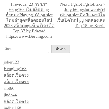
แ
Previous:
23 กรกฎา
Next:
Pgslot Pgslot.taxi 7
66pg168 เว็บสล็อต pg
July 66 pgslot webทาง
น
ทั้งหมดPlay pg168 pg slot
เข้าpg slot มือถือ คาสิโน
ะ
ใหม่ล่าสุดสล็อตออนไลน์
เว็บเปิดใหม่ pg ทดลองเล่น
2023 สล็อตpgแท้ ฟรีเครดิต
Top 15 by Kerrie
แ
Top 37 by Edward
น
https://www.Berving.com
ว
เ
ค้นหา
รื่
สำหรับ:
joker123
อ
Hengjing168
ง
สล็อตเว็บตรง
สล็อตเว็บตรง
slot66
jinda44
สล็อตเว็บตรง
judhai168