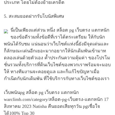
ประเภท โดยไม่ต้องย้ายเครดิต
5. สะสมยอดฝากรับโบนัสพิเศษ
นี่เป็นเพียงแต่ส่วน หนึ่ง สล็อต pg เว็บตรง แตกหนัก
ของข้อดีรวมทั้งข้อดีที่เราได้ตระเตรียม ให้กับนัก
พนันได้รับชม แน่นอนว่าเว็บไซต์แห่งนี้ยังมีจุดเด่นและ
ก็ลักษณะเด่นอีกเยอะมากอยากให้นักเดิมพันเข้ามาท
ดลองเล่นด้วยตัวเอง ค้ำประกันความคุ้มค่า ของโปรโม
ชั่นรวมทั้งบริการที่ดินเว็บไซต์ของพวกเราพร้อมจะมอบ
ให้ ทางทีมงานจะคอยดูแล และก็แก้ไขปัญหาเมื่อ
กำเนิดกับนักเดิมพัน ที่ใช้บริการกับทางเว็บไซต์ของเรา
เว็บพนันpg สล็อต pg เว็บตรง แตกหนัก
warclimb.com/category/สล็อต-pg-เว็บตรง-แตกหนัก 17
สิงหาคม 2023 Natisha คืนยอดเสียทุกวัน pgเชื่อใจ
ได้100% Top 30