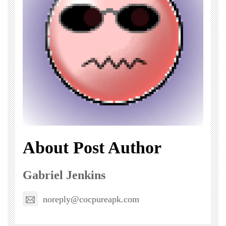
About Post Author
Gabriel Jenkins
noreply@cocpureapk.com