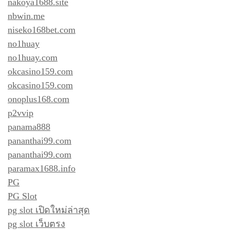
nakoya1688.site
nbwin.me
niseko168bet.com
no1huay
no1huay.com
okcasino159.com
okcasino159.com
onoplus168.com
p2vvip
panama888
pananthai99.com
pananthai99.com
paramax1688.info
PG
PG Slot
pg slot เปิดใหม่ล่าสุด
pg slot เว็บตรง