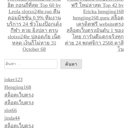
ฮิต ถอนถี่ที่สุด Top 60 by
ฟรี ใหม่ล่าสุด Top 42 by
น
Leola slotxo24hr.run คืน
Ericka hengjing168
ะ
คอมมิชชั่น 0.9% ทีมงาน
hengjing168.guru สล็อต
บริการ 24 ชั่วโมงป๊อกเด้ง
เครดิตฟรี websiteตรง
แ
กีฬา หวย ยิงปลา ครบ
สล็อตเว็บตรงอันดับ 1 ของ
น
slotxo24hr ปลอดภัย เน็ต
ไทย การันตีแตกจริงทุก
ว
หลุด เงินก็ไม่หาย 31
ค่าย 24 พฤศจิกา 2568 คาสิ
October 68
โน
เ
รื่
ค้นหา
อ
สำหรับ:
ง
joker123
Hengjing168
สล็อตเว็บตรง
สล็อตเว็บตรง
slot66
jinda44
สล็อตเว็บตรง