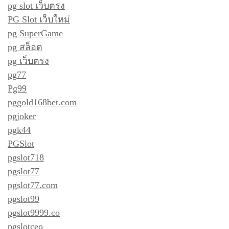
pg slot เว็บตรง
PG Slot เว็บใหม่
pg SuperGame
pg สล็อต
pg เว็บตรง
pg77
Pg99
pggold168bet.com
pgjoker
pgk44
PGSlot
pgslot718
pgslot77
pgslot77.com
pgslot99
pgslot9999.co
pgslotceo