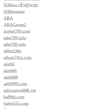
918kiss เข้าสู่ระบบ
918kissauto
ABA
ABAGroup2
acebet789.com
adm789.info
adm789.info
allbet24hr
allone745s.com
alot66
alot666
amb888
asb9999.com
askyouwin888 vip
ba88th.com
babet555.com