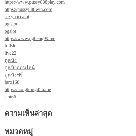
https://www.pussy888play.com
https://pussy888win.com
sexybaccarat
pg slot
pgslot
https://www.pgheng99.me
fullslot
live22
ดูหนัง
ดูหนังออนไลน์
ดูหนังฟรี
faro168
https://hongkong456.me
slot66
ความเห็นล่าสุด
หมวดหมู่