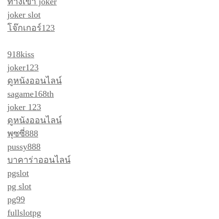
ทางเข้า joker
joker slot
โจ๊กเกอร์123
918kiss
joker123
ดูหนังออนไลน์
sagame168th
joker 123
ดูหนังออนไลน์
พุซซี่888
pussy888
บาคาร่าออนไลน์
pgslot
pg slot
pg99
fullslotpg