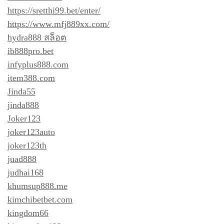
https://sretthi99.bet/enter/
https://www.mfj889xx.com/
hydra888 สล็อต
ib888pro.bet
infyplus888.com
item388.com
Jinda55
jinda888
Joker123
joker123auto
joker123th
juad888
judhai168
khumsup888.me
kimchibetbet.com
kingdom66