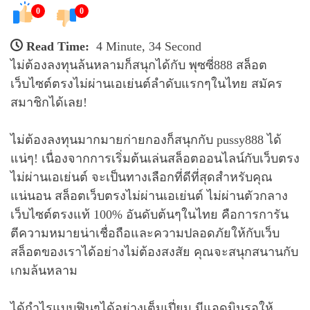
0
0
Read Time:
4 Minute, 34 Second
ไม่ต้องลงทุนล้นหลามก็สนุกได้กับ พุซซี่888 สล็อต
เว็บไซต์ตรงไม่ผ่านเอเย่นต์ลำดับแรกๆในไทย สมัคร
สมาชิกได้เลย!
ไม่ต้องลงทุนมากมายก่ายกองก็สนุกกับ pussy888 ได้
แน่ๆ! เนื่องจากการเริ่มต้นเล่นสล็อตออนไลน์กับเว็บตรง
ไม่ผ่านเอเย่นต์ จะเป็นทางเลือกที่ดีที่สุดสำหรับคุณ
แน่นอน สล็อตเว็บตรงไม่ผ่านเอเย่นต์ ไม่ผ่านตัวกลาง
เว็บไซต์ตรงแท้ 100% อันดับต้นๆในไทย คือการการัน
ตีความหมายน่าเชื่อถือและความปลอดภัยให้กับเว็บ
สล็อตของเราได้อย่างไม่ต้องสงสัย คุณจะสนุกสนานกับ
เกมล้นหลาม
ได้กำไรแบบฟินๆได้อย่างเต็มเปี่ยม มีแอดมินรอให้