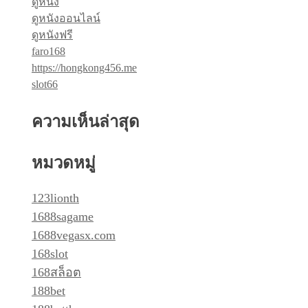
ดูหนัง
ดูหนังออนไลน์
ดูหนังฟรี
faro168
https://hongkong456.me
slot66
ความเห็นล่าสุด
หมวดหมู่
123lionth
1688sagame
1688vegasx.com
168slot
168สล็อต
188bet