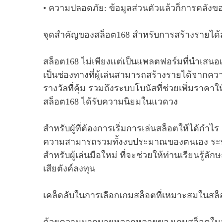
• ความปลอดภัย: ข้อมูลส่วนตัวแล้วก็การคลังของ
จุดสำคัญของสล็อต168 สำหรับการสร้างรายได้สำ
สล็อต168 ไม่เพียงแต่เป็นแพลตฟอร์มที่นำเสนอ
เป็นช่องทางที่ผู้เล่นสามารถสร้างรายได้จากค
รางวัลที่คุ้ม รวมถึงระบบโบนัสที่ช่วยเพิ่มราคาใ
สล็อต168 ได้รับความนิยมในแวดวง
สำหรับผู้ที่ต้องการเริ่มการเล่นสล็อตให้ได้กำ
ความสามารถรวมทั้งงบประมาณของตนเอง ระบบทด
สำหรับผู้เล่นมือใหม่ ที่จะช่วยให้ท่านเรียนรู้
เสียตังค์ลงทุน
เคล็ดลับในการเลือกเกมสล็อตที่เหมาะสมในสล
ด้วยความมากมายหลากหลายของเกมสล็อตในสล็อ