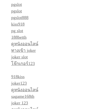
pgslot
pgslot
pgslot888
kiss918
pg slot
188betth
ดูหนังออนไลน์
ทางเข้า joker
joker slot
โจ๊กเกอร์123
918kiss
joker123
ดูหนังออนไลน์
sagame168th
joker 123