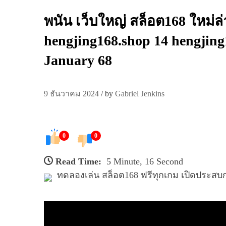
พนัน เว็บใหญ่ สล็อต168 ใหม่ล่
hengjing168.shop 14 hengjin
January 68
9 ธันวาคม 2024
/
by
Gabriel Jenkins
0
0
Read Time:
5 Minute, 16 Second
ทดลองเล่น สล็อต168 ฟรีทุกเกม เปิดประสบ