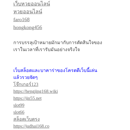
เว็บหวยออนไลน์
หวยออนไลน์
faro168
hongkong456
การบรรลุเป้าหมายมักมากับการตัดสินใจของ
เราในเวลาที่เรารับมันอย่างจริงใจ
เว็บสล็อตและบาคาร่าของโครตดีเว็บนี้เล่น
แล้วรวยจัดๆ
โจ๊กเกอร์123
https://hengjing168.wiki
https://jin55.net
slot99
slot66
สล็อตเว็บตรง
https://judhai168.co