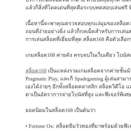
แล้วก็สิ่งที่โดดเด่นที่สุดคือระบบทดสอบเล่นฟรี ท
เนื้อหานี้จะพาคุณตรวจสอบทุกแง่มุมของสล็อต168
ถอนที่ง่ายอย่างยิ่ง แล้วก็กลเม็ดสำหรับการเ
การเล่นสล็อตที่เยี่ยมที่สุด สล็อต168 คือตัวเล
เกมสล็อต168 ค่ายดัง ครบจบในเว็บเดียว โบนั
สล็อต168
เป็นแหล่งรวมเกมสล็อตจากค่ายชั้นนำร
Pragmatic Play, และก็ Spadegaming ผู้เล่นสามา
เองได้ง่ายๆ อีกทั้งสล็อตคลาสสิก สล็อตวิดีโอ แ
ตาเป็นอัตราการจ่ายโบนัสที่สูง และฟีเจอร์พิเศ
ยอดนิยมในสล็อต168 เป็นต้นว่า
• Fortune Ox: สล็อตธีมวัวทองที่มาพร้อมด้วยฟีเ