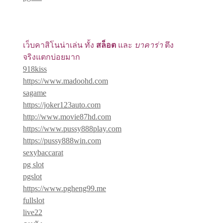
เว็บคาสิโนน่าเล่น ทั้ง
สล็อต
และ
บาคาร่า
ตึง
จริงแตกบ่อยมาก
918kiss
https://www.madoohd.com
sagame
https://joker123auto.com
http://www.movie87hd.com
https://www.pussy888play.com
https://pussy888win.com
sexybaccarat
pg slot
pgslot
https://www.pgheng99.me
fullslot
live22