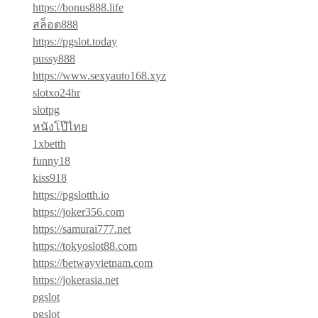
https://bonus888.life
สล็อต888
https://pgslot.today
pussy888
https://www.sexyauto168.xyz
slotxo24hr
slotpg
หนังโป๊ไทย
1xbetth
funny18
kiss918
https://pgslotth.io
https://joker356.com
https://samurai777.net
https://tokyoslot88.com
https://betwayvietnam.com
https://jokerasia.net
pgslot
pgslot