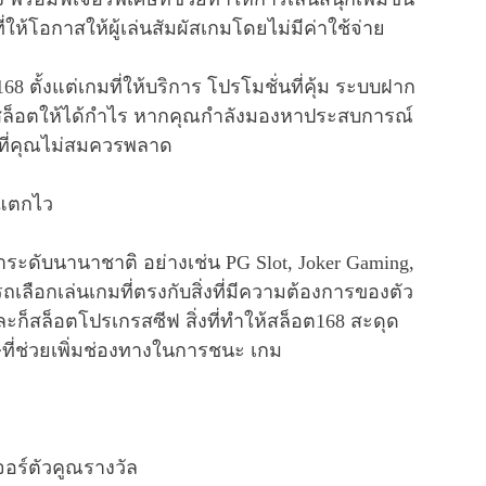
ี่ให้โอกาสให้ผู้เล่นสัมผัสเกมโดยไม่มีค่าใช้จ่าย
 ตั้งแต่เกมที่ให้บริการ โปรโมชั่นที่คุ้ม ระบบฝาก
ล่นสล็อตให้ได้กำไร หากคุณกำลังมองหาประสบการณ์
ือกที่คุณไม่สมควรพลาด
สแตกไว
ะดับนานาชาติ อย่างเช่น PG Slot, Joker Gaming,
รถเลือกเล่นเกมที่ตรงกับสิ่งที่มีความต้องการของตัว
ละก็สล็อตโปรเกรสซีฟ สิ่งที่ทำให้สล็อต168 สะดุด
ษที่ช่วยเพิ่มช่องทางในการชนะ เกม
จอร์ตัวคูณรางวัล