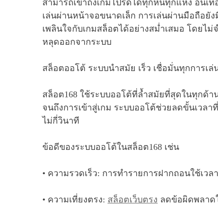
สามารถเข้าถึงเกมโปรดได้ทุกหนทุกแห่ง อินเทอ
เล่นผ่านหน้าจอขนาดเล็ก การเล่นผ่านมือถือยัง
เพลินใจกับเกมสล็อตได้อย่างสม่ำเสมอ โดยไม่จำ
หลุดออกจากระบบ
สล็อตออโต้ ระบบนำสมัย เร็ว เชื่อมั่นทุกการเล่
สล็อต168 ใช้ระบบออโต้ที่ล้ำสมัยที่สุดในทุกด้
จนถึงการเข้าสู่เกม ระบบออโต้ช่วยลดขั้นเวลาที่
ไม่กี่วินาที
ข้อดีของระบบออโต้ในสล็อต168 เช่น
• ความรวดเร็ว: การทำรายการฝากถอนใช้เวลาเพี
• ความเที่ยงตรง:
สล็อตเว็บตรง
ลดข้อผิดพลาด