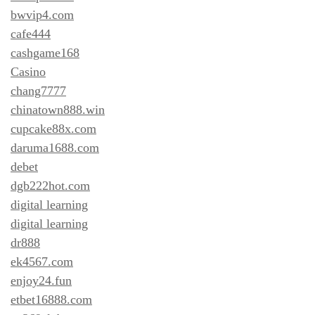
bwvip4.com
cafe444
cashgame168
Casino
chang7777
chinatown888.win
cupcake88x.com
daruma1688.com
debet
dgb222hot.com
digital learning
digital learning
dr888
ek4567.com
enjoy24.fun
etbet16888.com