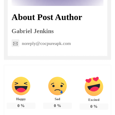
About Post Author
Gabriel Jenkins
noreply@cocpureapk.com
Happy
Sad
Excited
0
%
0
%
0
%