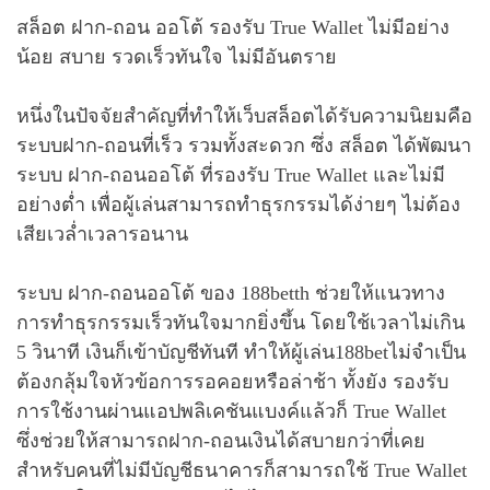
สล็อต ฝาก-ถอน ออโต้ รองรับ True Wallet ไม่มีอย่าง
น้อย สบาย รวดเร็วทันใจ ไม่มีอันตราย
หนึ่งในปัจจัยสำคัญที่ทำให้เว็บสล็อตได้รับความนิยมคือ
ระบบฝาก-ถอนที่เร็ว รวมทั้งสะดวก ซึ่ง สล็อต ได้พัฒนา
ระบบ ฝาก-ถอนออโต้ ที่รองรับ True Wallet และไม่มี
อย่างต่ำ เพื่อผู้เล่นสามารถทำธุรกรรมได้ง่ายๆ ไม่ต้อง
เสียเวล่ำเวลารอนาน
ระบบ ฝาก-ถอนออโต้ ของ 188betth ช่วยให้แนวทาง
การทำธุรกรรมเร็วทันใจมากยิ่งขึ้น โดยใช้เวลาไม่เกิน
5 วินาที เงินก็เข้าบัญชีทันที ทำให้ผู้เล่น188betไม่จำเป็น
ต้องกลุ้มใจหัวข้อการรอคอยหรือล่าช้า ทั้งยัง รองรับ
การใช้งานผ่านแอปพลิเคชันแบงค์แล้วก็ True Wallet
ซึ่งช่วยให้สามารถฝาก-ถอนเงินได้สบายกว่าที่เคย
สำหรับคนที่ไม่มีบัญชีธนาคารก็สามารถใช้ True Wallet