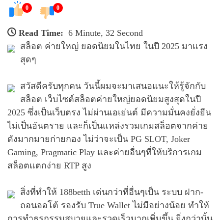
0
0
Read Time:
6 Minute, 32 Second
สล็อต ค่ายใหญ่ ยอดนิยมในไทย ในปี 2025 มาแรง
สุดๆ
สวัสดีครับทุกคน วันนี้ผมจะมาเสนอแนะให้รู้จักกับ
สล็อต เว็บไซต์สล็อตค่ายใหญ่ยอดนิยมสูงสุดในปี
2025 ซึ่งเป็นเว็บตรง ไม่ผ่านเอเย่นต์ มีความมั่นคงยั่งยืน
ไม่เป็นอันตราย และก็เป็นแหล่งรวมเกมสล็อตจากค่าย
ดังมากมายก่ายกอง ไม่ว่าจะเป็น PG SLOT, Joker
Gaming, Pragmatic Play และค่ายอื่นๆที่ให้บริการเกม
สล็อตแตกง่าย RTP สูง
สิ่งที่ทำให้ 188betth เด่นกว่าที่อื่นๆเป็น ระบบ ฝาก-
ถอนออโต้ รองรับ True Wallet ไม่มีอย่างน้อย ทำให้
การทำธุรกรรมสบายและรวดเร็วมากเพิ่มขึ้น ยิ่งกว่านั้น