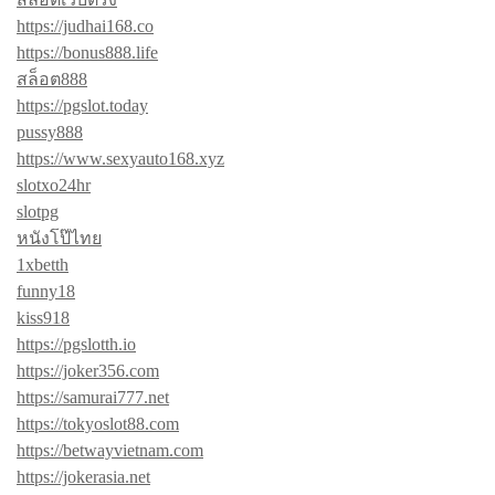
https://judhai168.co
https://bonus888.life
สล็อต888
https://pgslot.today
pussy888
https://www.sexyauto168.xyz
slotxo24hr
slotpg
หนังโป๊ไทย
1xbetth
funny18
kiss918
https://pgslotth.io
https://joker356.com
https://samurai777.net
https://tokyoslot88.com
https://betwayvietnam.com
https://jokerasia.net