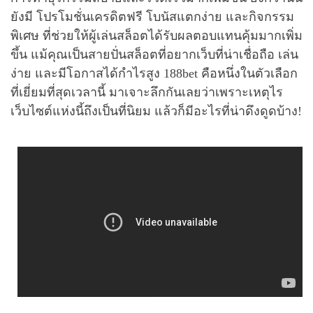
ยังมี โปรโมชั่นเครดิตฟรี โบนัสแตกง่าย และกิจกรรม
พิเศษ ที่ช่วยให้ผู้เล่นสล็อตได้รับผลตอบแทนคุ้มมากเพิ่ม
ขึ้น แม้คุณเป็นสายปั่นสล็อตที่อยากเว็บที่น่าเชื่อถือ เล่น
ง่าย และมีโอกาสได้กำไรสูง 188bet คือหนึ่งในตัวเลือก
ที่เยี่ยมที่สุดเวลานี้ มาเจาะลึกกันเลยว่าเพราะเหตุไร
เว็บไซต์แห่งนี้ถึงเป็นที่นิยม แล้วก็มีอะไรที่น่าดึงดูดบ้าง!