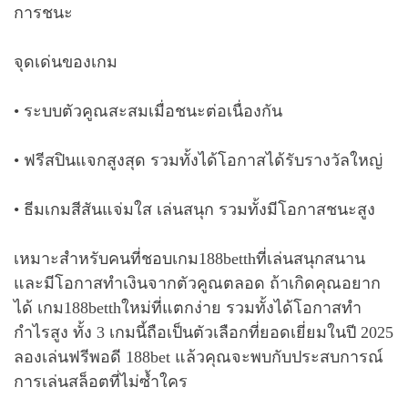
การชนะ
จุดเด่นของเกม
• ระบบตัวคูณสะสมเมื่อชนะต่อเนื่องกัน
• ฟรีสปินแจกสูงสุด รวมทั้งได้โอกาสได้รับรางวัลใหญ่
• ธีมเกมสีสันแจ่มใส เล่นสนุก รวมทั้งมีโอกาสชนะสูง
เหมาะสำหรับคนที่ชอบเกม188betthที่เล่นสนุกสนาน
และมีโอกาสทำเงินจากตัวคูณตลอด ถ้าเกิดคุณอยาก
ได้ เกม188betthใหม่ที่แตกง่าย รวมทั้งได้โอกาสทำ
กำไรสูง ทั้ง 3 เกมนี้ถือเป็นตัวเลือกที่ยอดเยี่ยมในปี 2025
ลองเล่นฟรีพอดี 188bet แล้วคุณจะพบกับประสบการณ์
การเล่นสล็อตที่ไม่ซ้ำใคร