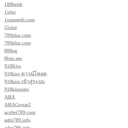
188betth
1xbet
1xgameth.com
55slot
789plus.com
789plus.com
888pg
8lots.me
918Kiss
918kiss ดาวน์โหลด
918kiss เข้าสู่ระบบ
918kissauto
ABA
ABAGroup2
acebet789.com
adm789.info
adm789.info