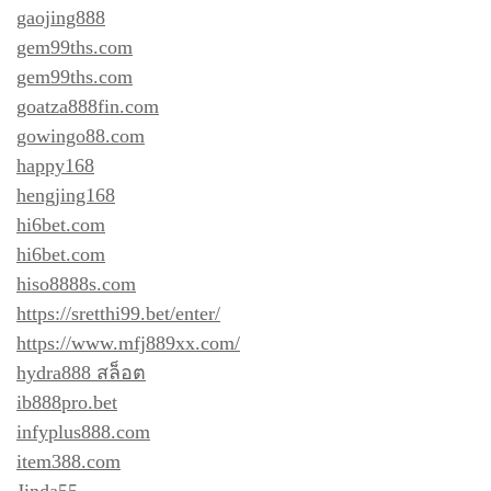
gaojing888
gem99ths.com
gem99ths.com
goatza888fin.com
gowingo88.com
happy168
hengjing168
hi6bet.com
hi6bet.com
hiso8888s.com
https://sretthi99.bet/enter/
https://www.mfj889xx.com/
hydra888 สล็อต
ib888pro.bet
infyplus888.com
item388.com
Jinda55