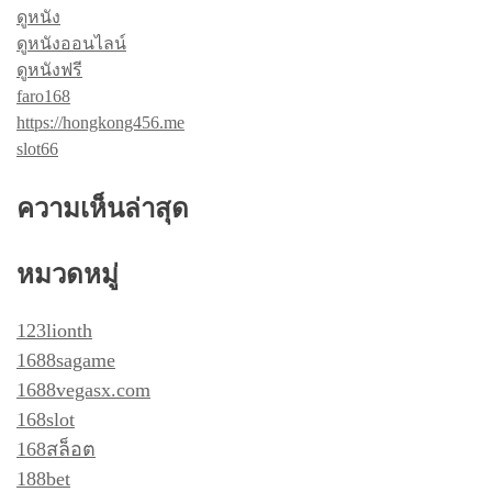
ดูหนัง
ดูหนังออนไลน์
ดูหนังฟรี
faro168
https://hongkong456.me
slot66
ความเห็นล่าสุด
หมวดหมู่
123lionth
1688sagame
1688vegasx.com
168slot
168สล็อต
188bet