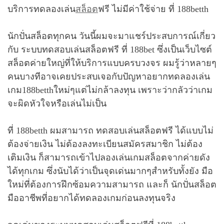
บริการทดลองเล่น
สล็อต
ฟรี ไม่มีค่าใช้จ่าย ที่ 188betth
นักปั่นสล็อตทุกคน วันนี้ผมจะมาแชร์ประสบการณ์เกี่ยว
กับ ระบบทดสอบเล่นสล็อตฟรี ที่ 188bet ซึ่งเป็นเว็บไซต์
สล็อตค่ายใหญ่ที่ให้บริการแบบครบวงจร ผมรู้ว่าหลายๆ
คนบางทีอาจเคยประสบเจอกับปัญหาอยากทดลองเล่น
เกม188betthใหม่ๆแต่ไม่กล้าลงทุน เพราะว่ากลัวว่าเกม
จะผิดหัวใจหรือเล่นไม่เป็น
ที่ 188betth ผมสามารถ ทดสอบเล่นสล็อตฟรี ได้แบบไม่
ต้องจ่ายเงิน ไม่ต้องลงทะเบียนสมัครสมาชิก ไม่ต้อง
เติมเงิน ก็สามารถเข้าไปลองเล่นเกมสล็อตจากค่ายดัง
ได้ทุกเกม ซึ่งนับได้ว่าเป็นจุดเด่นมากๆสำหรับทั้งยัง มือ
ใหม่ที่ต้องการฝึกซ้อมความสามารถ และก็ นักปั่นสล็อต
มืออาชีพที่อยากได้ทดลองเกมก่อนลงทุนจริง