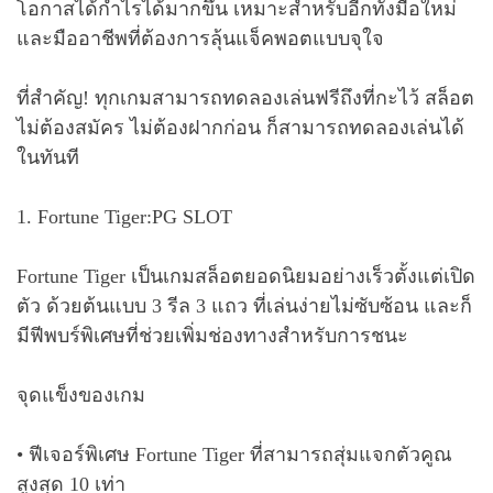
โอกาสได้กำไรได้มากขึ้น เหมาะสำหรับอีกทั้งมือใหม่
และมืออาชีพที่ต้องการลุ้นแจ็คพอตแบบจุใจ
ที่สำคัญ! ทุกเกมสามารถทดลองเล่นฟรีถึงที่กะไว้ สล็อต
ไม่ต้องสมัคร ไม่ต้องฝากก่อน ก็สามารถทดลองเล่นได้
ในทันที
1. Fortune Tiger:PG SLOT
Fortune Tiger เป็นเกมสล็อตยอดนิยมอย่างเร็วตั้งแต่เปิด
ตัว ด้วยต้นแบบ 3 รีล 3 แถว ที่เล่นง่ายไม่ซับซ้อน และก็
มีฟีพบร์พิเศษที่ช่วยเพิ่มช่องทางสำหรับการชนะ
จุดแข็งของเกม
• ฟีเจอร์พิเศษ Fortune Tiger ที่สามารถสุ่มแจกตัวคูณ
สูงสุด 10 เท่า