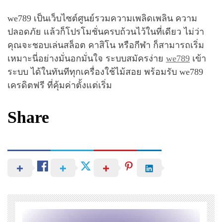
we789 เป็นเว็บไซต์ศูนย์รวมความเพลิดเพลิน ความ
ปลอดภัย แล้วก็โปรโมชั่นครบถ้วนไว้ในที่เดียว ไม่ว่า
คุณจะชอบเล่นสล็อต คาสิโน หรือกีฬา ก็สามารถเริ่ม
เหมาะนี่อย่างมั่นอกมั่นใจ ระบบสมัครง่าย
we789
เข้า
ระบบ ได้ในทันทีทุกเครื่องใช้ไม้สอย พร้อมรับ we789
เครดิตฟรี ที่คุ้มค่าตั้งแต่เริ่ม
Share