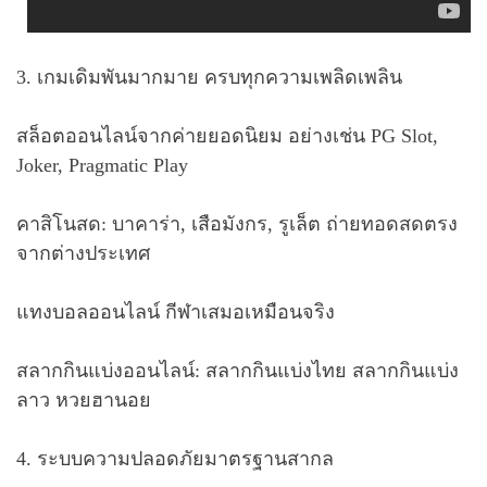
3. เกมเดิมพันมากมาย ครบทุกความเพลิดเพลิน
สล็อตออนไลน์จากค่ายยอดนิยม อย่างเช่น PG Slot,
Joker, Pragmatic Play
คาสิโนสด: บาคาร่า, เสือมังกร, รูเล็ต ถ่ายทอดสดตรง
จากต่างประเทศ
แทงบอลออนไลน์ กีฬาเสมอเหมือนจริง
สลากกินแบ่งออนไลน์: สลากกินแบ่งไทย สลากกินแบ่ง
ลาว หวยฮานอย
4. ระบบความปลอดภัยมาตรฐานสากล