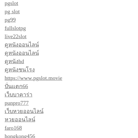
pgslot
pg slot
pg99
fullslotpg
live22slot
ดูหนังออนไลน์
ดูหนังออนไลน์
ดูหนังhd
ดูหนังชนโรง
https://www.pgslot.movie
ปั่นแตก66
เว็บบาคาร่า
punpro777
เว็บหวยออนไลน์
หวยออนไลน์
faro168
hongkong456