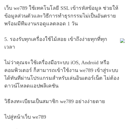
เว็บ we789 ใช้เทคโนโลยี SSL เข้ารหัสข้อมูล ช่วยให้
ข้อมูลส่วนตัวและวิธีการทำธุรกรรมไม่เป็นอันตราย
พร้อมมีทีมงานรอดูแลตลอด 1 วัน
5. รองรับทุกเครื่องใช้ไม้สอย เข้าถึงง่ายทุกที่ทุก
เวลา
ไม่ว่าคุณจะใช้เครื่องมือระบบ iOS, Android หรือ
คอมพิวเตอร์ ก็สามารถเข้าใช้งาน we789 เข้าสู่ระบบ
ได้ทันทีผ่านโปรแกรมสำหรับเล่นอินเตอร์เน็ต ไม่ต้อง
ดาวน์โหลดแอปพลิเคชัน
วิธีลงทะเบียนเป็นสมาชิก we789 อย่างง่ายดาย
ไปสู่หน้าเว็บ we789