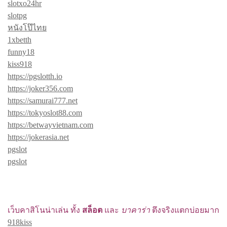
slotxo24hr
slotpg
หนังโป๊ไทย
1xbetth
funny18
kiss918
https://pgslotth.io
https://joker356.com
https://samurai777.net
https://tokyoslot88.com
https://betwayvietnam.com
https://jokerasia.net
pgslot
pgslot
เว็บคาสิโนน่าเล่น ทั้ง
สล็อต
และ
บาคาร่า
ตึงจริงแตกบ่อยมาก
918kiss