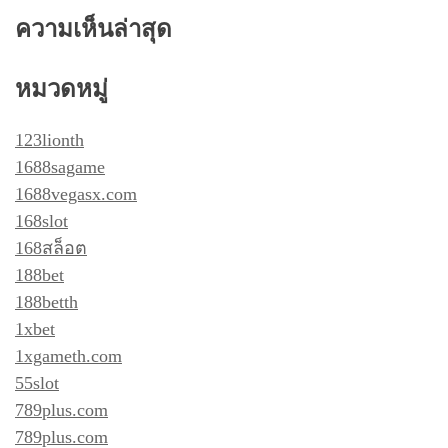
ความเห็นล่าสุด
หมวดหมู่
123lionth
1688sagame
1688vegasx.com
168slot
168สล็อต
188bet
188betth
1xbet
1xgameth.com
55slot
789plus.com
789plus.com