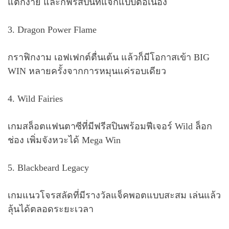
แตกง่าย และก็ฟรีสปินที่แจกแบบต่อเนื่อง
3. Dragon Power Flame
กราฟิกงาม เอฟเฟกต์ตื่นเต้น แล้วก็มีโอกาสเข้า BIG
WIN หลายครั้งจากการหมุนแค่รอบเดียว
4. Wild Fairies
เกมสล็อตแฟนตาซีที่มีฟรีสปินพร้อมฟีเจอร์ Wild ล็อก
ช่อง เพิ่มจังหวะได้ Mega Win
5. Blackbeard Legacy
เกมแนวโจรสลัดที่มีรางวัลแจ็คพอตแบบสะสม เล่นแล้ว
ลุ้นได้ตลอดระยะเวลา