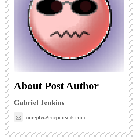
About Post Author
Gabriel Jenkins
noreply@cocpureapk.com