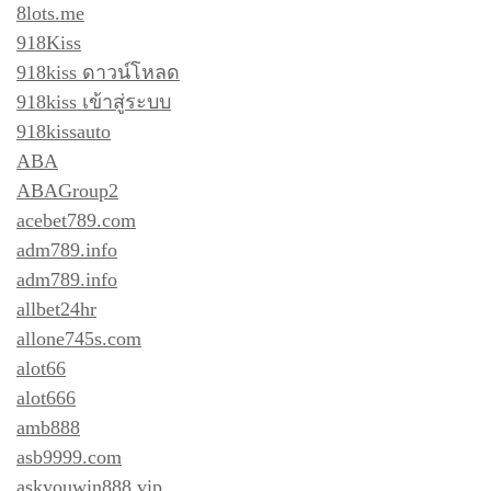
8lots.me
918Kiss
918kiss ดาวน์โหลด
918kiss เข้าสู่ระบบ
918kissauto
ABA
ABAGroup2
acebet789.com
adm789.info
adm789.info
allbet24hr
allone745s.com
alot66
alot666
amb888
asb9999.com
askyouwin888 vip