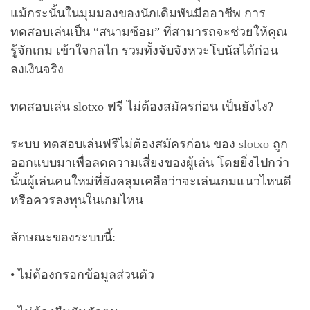
แม้กระนั้นในมุมมองของนักเดิมพันมืออาชีพ การ
ทดสอบเล่นเป็น “สนามซ้อม” ที่สามารถจะช่วยให้คุณ
รู้จักเกม เข้าใจกลไก รวมทั้งจับจังหวะโบนัสได้ก่อน
ลงเงินจริง
ทดสอบเล่น slotxo ฟรี ไม่ต้องสมัครก่อน เป็นยังไง?
ระบบ ทดสอบเล่นฟรีไม่ต้องสมัครก่อน ของ
slotxo
ถูก
ออกแบบมาเพื่อลดความเสี่ยงของผู้เล่น โดยยิ่งไปกว่า
นั้นผู้เล่นคนใหม่ที่ยังคลุมเคลือว่าจะเล่นเกมแนวไหนดี
หรือควรลงทุนในเกมไหน
ลักษณะของระบบนี้:
• ไม่ต้องกรอกข้อมูลส่วนตัว