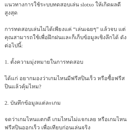
แนวทางการใช้ระบบทดสอบเล่น slotxo ให้เกิดผลดี
สูงสุด
การทดสอบเล่นไม่ได้เพียงแค่ “เล่นเฉยๆ” แล้วจบ แต่
คุณสามารถใช้เพื่อฝึกฝนและก็เก็บข้อมูลเชิงลึกได้ ดัง
ต่อไปนี้:
1. ตั้งความมุ่งหมายในการทดสอบ
ได้แก่ อยากมองว่าเกมไหนมีฟรีสปินเร็ว หรือซื้อฟรีส
ปินแล้วคุ้มไหม?
2. บันทึกข้อมูลแต่ละเกม
จดว่าเกมไหนแตกดี เกมไหนไม่แจกเลย หรือเกมไหน
ฟรีสปินออกเร็ว เพื่อเทียบก่อนเล่นจริง