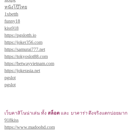
หนังโป๊ไทย
1xbetth
funny18
kiss918
https://pgslotth.io
https://joker356.com
https://samurai777.net
https://tokyoslot88.com
https://betwayvietnam.com
https://jokerasia.net
pgslot
pgslot
เว็บคาสิโนน่าเล่น ทั้ง
สล็อต
และ
บาคาร่า
ตึงจริงแตกบ่อยมาก
918kiss
https://www.madoohd.com