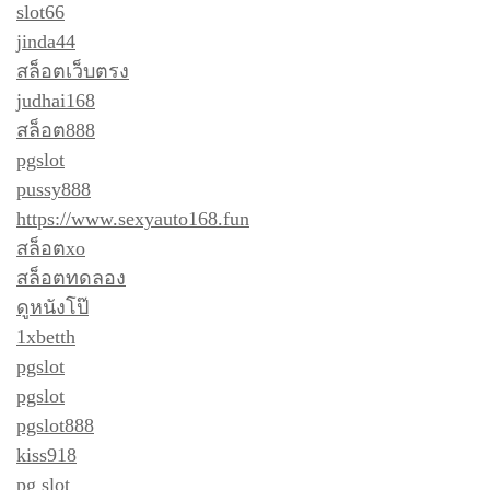
slot66
jinda44
สล็อตเว็บตรง
judhai168
สล็อต888
pgslot
pussy888
https://www.sexyauto168.fun
สล็อตxo
สล็อตทดลอง
ดูหนังโป๊
1xbetth
pgslot
pgslot
pgslot888
kiss918
pg slot