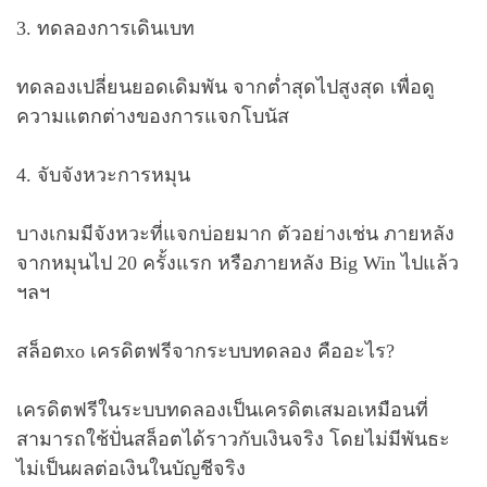
3. ทดลองการเดินเบท
ทดลองเปลี่ยนยอดเดิมพัน จากต่ำสุดไปสูงสุด เพื่อดู
ความแตกต่างของการแจกโบนัส
4. จับจังหวะการหมุน
บางเกมมีจังหวะที่แจกบ่อยมาก ตัวอย่างเช่น ภายหลัง
จากหมุนไป 20 ครั้งแรก หรือภายหลัง Big Win ไปแล้ว
ฯลฯ
สล็อตxo เครดิตฟรีจากระบบทดลอง คืออะไร?
เครดิตฟรีในระบบทดลองเป็นเครดิตเสมอเหมือนที่
สามารถใช้ปั่นสล็อตได้ราวกับเงินจริง โดยไม่มีพันธะ
ไม่เป็นผลต่อเงินในบัญชีจริง