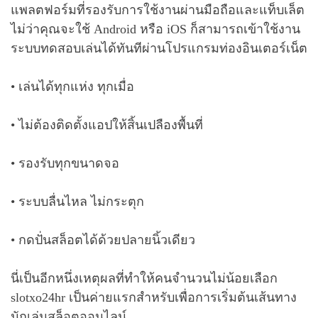
แพลตฟอร์มที่รองรับการใช้งานผ่านมือถือและแท็บเล็ต
ไม่ว่าคุณจะใช้ Android หรือ iOS ก็สามารถเข้าใช้งาน
ระบบทดสอบเล่นได้ทันทีผ่านโปรแกรมท่องอินเตอร์เน็ต
• เล่นได้ทุกแห่ง ทุกเมื่อ
• ไม่ต้องติดตั้งแอปให้สิ้นเปลืองพื้นที่
• รองรับทุกขนาดจอ
• ระบบลื่นไหล ไม่กระตุก
• กดปั่นสล็อตได้ด้วยปลายนิ้วเดียว
นี่เป็นอีกหนึ่งเหตุผลที่ทำให้คนจำนวนไม่น้อยเลือก
slotxo24hr เป็นค่ายแรกสำหรับเพื่อการเริ่มต้นเส้นทาง
นักเล่นสล็อตออนไลน์