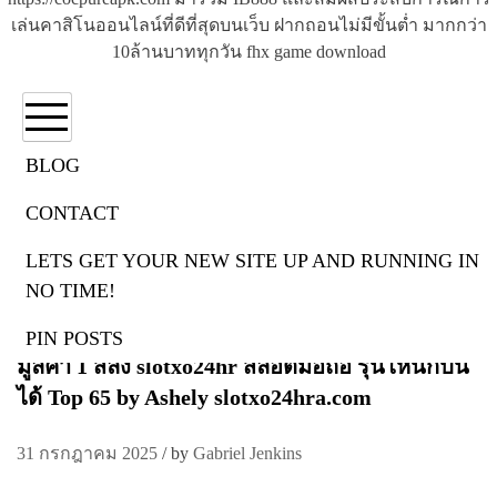
เล่นคาสิโนออนไลน์ที่ดีที่สุดบนเว็บ ฝากถอนไม่มีขั้นต่ำ มากกว่า
10ล้านบาททุกวัน fhx game download
BLOG
CONTACT
slotxo24hr
LETS GET YOUR NEW SITE UP AND RUNNING IN
Slotxo 1 JUL 68 slotxo24hr ให้บริการครบเกม
NO TIME!
สล็อต ยิงปลา แทงหวยบาทแพง โปรโมชั่นเครดิต
ฟรี 100% ฝาก-ถอน ออโต้แจกทองจริง ไม่จกตา
PIN POSTS
มูลค่า 1 สลึง slotxo24hr สล็อตมือถือ รุ่นไหนก็ปั่น
ได้ Top 65 by Ashely slotxo24hra.com
31 กรกฎาคม 2025
/
by
Gabriel Jenkins