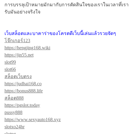
การบรรลุเป้าหมายมักมากับการตัดสินใจของเราในเวลาที่เรา
รับมันอย่างจริงใจ
เว็บสล็อตและบาคาร่าของโครตดีเว็บนี้เล่นแล้วรวยจัดๆ
โจ๊กเกอร์123
https://hengjing168.wiki
https://jin55.net
slot99
slot66
สล็อตเว็บตรง
https://judhai168.co
https://bonus888.life
สล็อต888
https://pgslot.today
pussy888
https://www.sexyauto168.xyz
slotxo24hr
slotpg