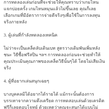
การทดลองเล่นก่อนที่จะช่วยให้คุณทราบว่าเกมไหน
แจกบ่อยครั้ง เกมไหนหมุนแล้วไม่ขึ้นเลย คุณก็เลย
เลือกเกมที่มีอัตราการจ่ายดีจริงๆเพื่อใช้ในการลงทุน
จริงภายหลัง
3. ผู้เล่นที่กำลังทดลองเทคนิค
ไม่ว่าจะเป็นเคล็ดลับเดินเบท สูตรวางเดิมพันเพิ่มหลัง
ชนะ วิธีซื้อฟรีสปิน ฯลฯ การทดลองก่อนจะช่วยทำให้
คุณประเมินคุณภาพของเคล็ดวิธีนั้นๆได้ โดยไม่เสียเงิน
จริง
4. ผู้ที่อยากเล่นสนุกเฉยๆ
บางบุคคลมิได้อยากได้รายได้ แม้กระนั้นต้องการ
บรรเทาจากความตึงเครียด การทดสอบเล่นด้วยเครดิต
ฟรีก็เลยตอบโจทย์ ด้วยเหตุว่าคุณจะสนุกได้แบบไม่