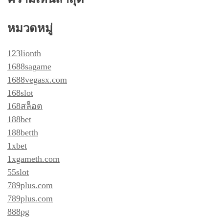
หมวดหมู่
123lionth
1688sagame
1688vegasx.com
168slot
168สล็อต
188bet
188betth
1xbet
1xgameth.com
55slot
789plus.com
789plus.com
888pg