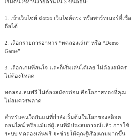
เริ่มต้นใช้งานง่ายด้านใน 3 ขั้นตอน:
1. เข้าเว็บไซต์ slotxo เว็บไซต์ตรง หรือพาร์ทเนอร์ที่เชื่อ
ถือได้
2. เลือกรายการอาหาร “ทดลองเล่น” หรือ “Demo
Game”
3. เลือกเกมที่สนใจ และก็เริ่มเล่นได้เลย ไม่ต้องสมัคร
ไม่ต้องโหลด
ทดลองเล่นฟรี ไม่ต้องสมัครก่อน คือโอกาสทองที่คุณ
ไม่สมควรพลาด
สำหรับคนใดกันแน่ที่กำลังเริ่มต้นในโลกของสล็อต
ออนไลน์ หรือแม้แต่ผู้เล่นที่มีประสบการณ์แล้ว การใช้
ระบบ ทดลองเล่นฟรี จะช่วยให้คุณรู้เรื่องเกมมากขึ้น