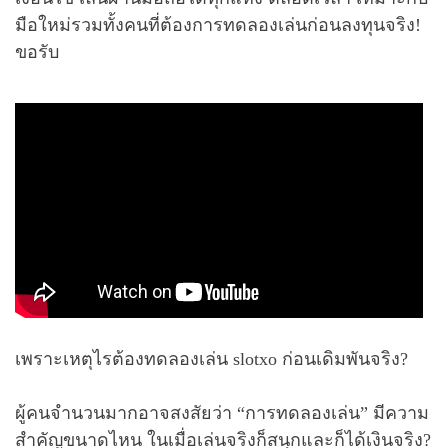
มือใหม่รวมทั้งคนที่ต้องการทดลองเล่นก่อนลงทุนจริง!
ขอรับ
เพราะเหตุไรต้องทดลองเล่น slotxo ก่อนเดิมพันจริง?
ผู้คนจำนวนมากอาจสงสัยว่า “การทดลองเล่น” มีความ
สำคัญขนาดไหน ในเมื่อเล่นจริงก็สนุกและก็ได้เงินจริง?