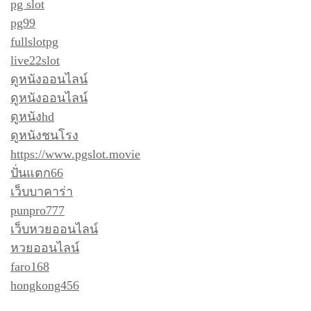
pg slot
pg99
fullslotpg
live22slot
ดูหนังออนไลน์
ดูหนังออนไลน์
ดูหนังhd
ดูหนังชนโรง
https://www.pgslot.movie
ปั่นแตก66
เว็บบาคาร่า
punpro777
เว็บหวยออนไลน์
หวยออนไลน์
faro168
hongkong456