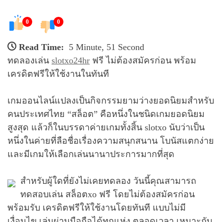
0
0
Read Time:
5 Minute, 51 Second
ทดลองเล่น
slotxo24hr
ฟรี ไม่ต้องสมัครก่อน พร้อม
เครดิตฟรีให้ใช้งานในทันที
เกมออนไลน์แปลงเป็นกิจกรรมยามว่างยอดนิยมสำหรับ
คนประเทศไทย “สล็อต” คือหนึ่งในชนิดเกมยอดนิยม
สูงสุด แล้วก็ในบรรดาค่ายเกมทั้งสิ้น slotxo นับว่าเป็น
หนึ่งในค่ายที่ลือชื่อเรื่องความสนุกสนาน โบนัสแตกง่าย
และมีเกมให้เลือกเล่นนานาประการมากที่สุด
สำหรับผู้ใดที่ยังไม่เคยทดลอง วันนี้คุณสามารถ
ทดสอบเล่น สล็อตxo ฟรี โดยไม่ต้องสมัครก่อน
พร้อมรับ เครดิตฟรีให้ใช้งานโดยทันที แบบไม่มี
เงื่อนไข เล่นผ่านมือถือได้ทุกแห่ง ตลอดเวลา เหมาะกับ