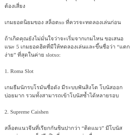
ต้องเสี่ยง
เกมยอดนิยมของ สล็อตxo ที่ควรจะทดลองเล่นก่อน
ถ้าเกิดคุณยังไม่มั่นใจว่าจะเริ่มจากเกมไหน ขอเสนอ
แนะ 5 เกมยอดฮิตที่มีให้ทดลองเล่นและขึ้นชื่อว่า “แตก
ง่าย” ที่สุดในค่าย slotxo:
1. Roma Slot
เกมธีมนักรบโรมันชื่อดัง มีระบบฟันสิงโต โบนัสออก
บ่อยมาก รวมทั้งสามารถเข้าโบนัสซ้ำได้หลายรอบ
2. Supreme Caishen
สล็อตแนวจีนที่เรียกกันชินปากว่า “ติดแมว” มีโบนัส