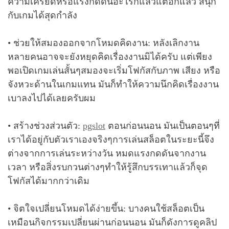
ความเครียดหรือแรงกดดันอะไรก็แล้วแต่อีกแล้ว สนุก
กับเกมได้สุดกำลัง
• ช่วยให้สมองออกจากโหมดคิดงาน: หลังเลิกงาน
หลายคนอาจจะยังหยุดคิดเรื่องงานมิได้ครับ แต่เพียง
พอเปิดเกมเล่นสั้นๆสมองจะเริ่มโฟกัสกับภาพ เสียง หรือ
จังหวะด้านในเกมแทน มันก็ทำให้ความนึกคิดเรื่องงาน
เบาลงไปได้เลยครับผม
• สร้างช่วงส่วนตัว:
pgslot
ตอนก่อนนอน มันเป็นตอนๆที่
เราได้อยู่กับตัวเราเองจริงๆการเล่นสล็อตในระยะนี้จึง
ต่างจากการเล่นระหว่างวัน หมดแรงกดดันจากงาน
เวลา หรือสิ่งรบกวนต่างๆทำให้รู้สึกบรรเทาแล้วก็จุด
โฟกัสได้มากกว่าเดิม
• จิตใจเปลี่ยนโหมดได้ง่ายขึ้น: บางคนใช้สล็อตเป็น
เหมือนกิจกรรมเปลี่ยนผ่านก่อนนอน มันก็ดังการดูคลิป