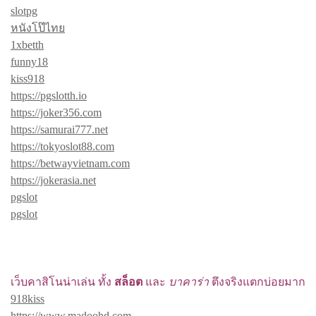
slotpg
หนังโป๊ไทย
1xbetth
funny18
kiss918
https://pgslotth.io
https://joker356.com
https://samurai777.net
https://tokyoslot88.com
https://betwayvietnam.com
https://jokerasia.net
pgslot
pgslot
เว็บคาสิโนน่าเล่น ทั้ง
สล็อต
และ
บาคาร่า
ตึงจริงแตกบ่อยมาก
918kiss
https://www.madoohd.com