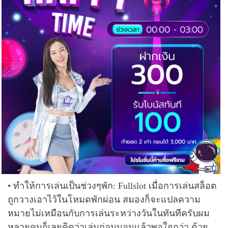
• ทำให้การเล่นเป็นช่วงๆพัก: Fullslot เมื่อการเล่นสล็อต
ถูกวางเอาไว้ในโหมดพักผ่อน สมองก็จะแปลความ
หมายไม่เหมือนกับการเล่นระหว่างวันในทันทีครับผม
หลายคนก็เลยคิดว่าเล่นก่อนนอนแล้วพอใจกว่า ด้วย