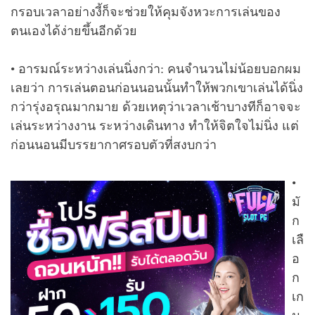
กรอบเวลาอย่างงี้ก็จะช่วยให้คุมจังหวะการเล่นของ
ตนเองได้ง่ายขึ้นอีกด้วย
• อารมณ์ระหว่างเล่นนิ่งกว่า: คนจำนวนไม่น้อยบอกผม
เลยว่า การเล่นตอนก่อนนอนนั้นทำให้พวกเขาเล่นได้นิ่ง
กว่ารุ่งอรุณมากมาย ด้วยเหตุว่าเวลาเช้าบางทีก็อาจจะ
เล่นระหว่างงาน ระหว่างเดินทาง ทำให้จิตใจไม่นิ่ง แต่
ก่อนนอนมีบรรยากาศรอบตัวที่สงบกว่า
•
มั
ก
เลื
อ
ก
เก