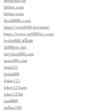
hengjing168
hi6bet.com
hi6bet.com
hiso8888s.com
https://sretthi99.bet/enter/
https://www.mfj889xx.com/
hydra888 สล็อต
ib888pro.bet
infyplus888.com
item388.com
Jinda55
jinda888
Joker123
joker123auto
joker123th
juad888
judhai168