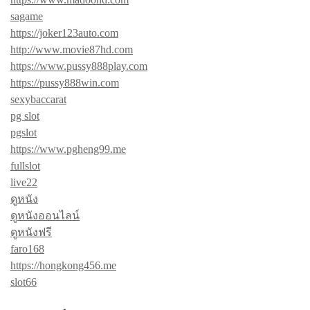
sagame
https://joker123auto.com
http://www.movie87hd.com
https://www.pussy888play.com
https://pussy888win.com
sexybaccarat
pg slot
pgslot
https://www.pgheng99.me
fullslot
live22
ดูหนัง
ดูหนังออนไลน์
ดูหนังฟรี
faro168
https://hongkong456.me
slot66