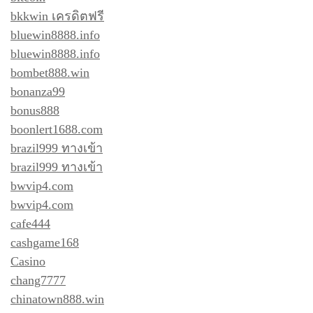
bkkwin เครดิตฟรี
bluewin8888.info
bluewin8888.info
bombet888.win
bonanza99
bonus888
boonlert1688.com
brazil999 ทางเข้า
brazil999 ทางเข้า
bwvip4.com
bwvip4.com
cafe444
cashgame168
Casino
chang7777
chinatown888.win