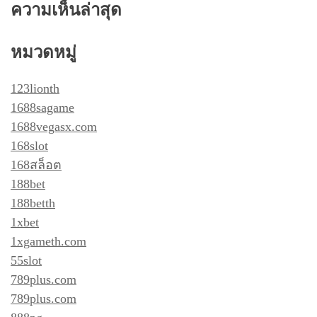
ความเห็นล่าสุด
หมวดหมู่
123lionth
1688sagame
1688vegasx.com
168slot
168สล็อต
188bet
188betth
1xbet
1xgameth.com
55slot
789plus.com
789plus.com