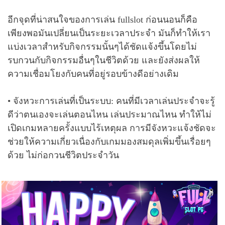
อีกจุดที่น่าสนใจของการเล่น fullslot ก่อนนอนก็คือ
เพียงพอมันเปลี่ยนเป็นระยะเวลาประจำ มันก็ทำให้เรา
แบ่งเวลาสำหรับกิจกรรมนั้นๆได้ชัดแจ้งขึ้นโดยไม่
รบกวนกับกิจกรรมอื่นๆในชีวิตด้วย และยังส่งผลให้
ความเชื่อมโยงกับคนที่อยู่รอบข้างดีอย่างเดิม
• จังหวะการเล่นที่เป็นระบบ: คนที่มีเวลาเล่นประจำจะรู้
ดีว่าตนเองจะเล่นตอนไหน เล่นประมาณไหน ทำให้ไม่
เปิดเกมหลายครั้งแบบไร้เหตุผล การมีจังหวะแจ้งชัดจะ
ช่วยให้ความเกี่ยวเนื่องกับเกมมองสมดุลเพิ่มขึ้นเรื่อยๆ
ด้วย ไม่ก่อกวนชีวิตประจำวัน