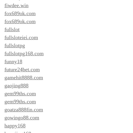
fiwdee.win
fox689ok.com
fox689ok.com
fullslot
fullsloteiei.com
fullslotpg
fullslotpg168.com
funny18
future24bet.com
gamehit8888.com
gaojing888
gem99ths.com
gem99ths.com
goatza888fin.com
gowingo88.com
happy168