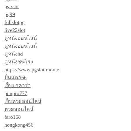
pg slot
pg99
fullslotpg
live22slot
ดูหนังออนไลน์
ดูหนังออนไลน์
ดูหนังhd
ดูหนังชนโรง
https://www.pgslot.movie
ปั่นแตก66
เว็บบาคาร่า
punpro777
เว็บหวยออนไลน์
หวยออนไลน์
faro168
hongkong456