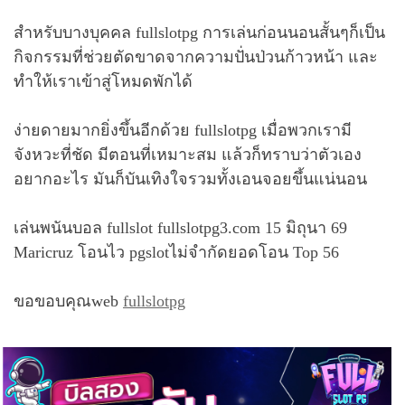
สำหรับบางบุคคล fullslotpg การเล่นก่อนนอนสั้นๆก็เป็น
กิจกรรมที่ช่วยตัดขาดจากความปั่นป่วนก้าวหน้า และ
ทำให้เราเข้าสู่โหมดพักได้
ง่ายดายมากยิ่งขึ้นอีกด้วย fullslotpg เมื่อพวกเรามี
จังหวะที่ชัด มีตอนที่เหมาะสม แล้วก็ทราบว่าตัวเอง
อยากอะไร มันก็บันเทิงใจรวมทั้งเอนจอยขึ้นแน่นอน
เล่นพนันบอล fullslot fullslotpg3.com 15 มิถุนา 69
Maricruz โอนไว pgslotไม่จำกัดยอดโอน Top 56
ขอขอบคุณweb
fullslotpg