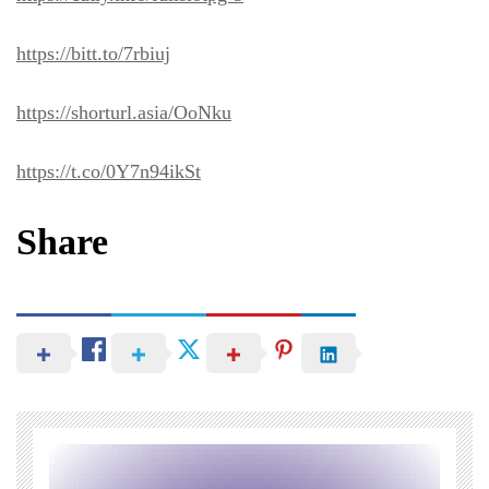
https://bitt.to/7rbiuj
https://shorturl.asia/OoNku
https://t.co/0Y7n94ikSt
Share