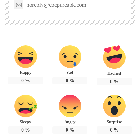
noreply@cocpureapk.com
Happy
Sad
Excited
0
%
0
%
0
%
Sleepy
Angry
Surprise
0
%
0
%
0
%