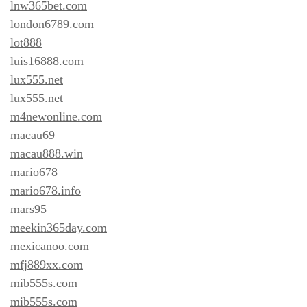
lnw365bet.com
london6789.com
lot888
luis16888.com
lux555.net
lux555.net
m4newonline.com
macau69
macau888.win
mario678
mario678.info
mars95
meekin365day.com
mexicanoo.com
mfj889xx.com
mib555s.com
mib555s.com