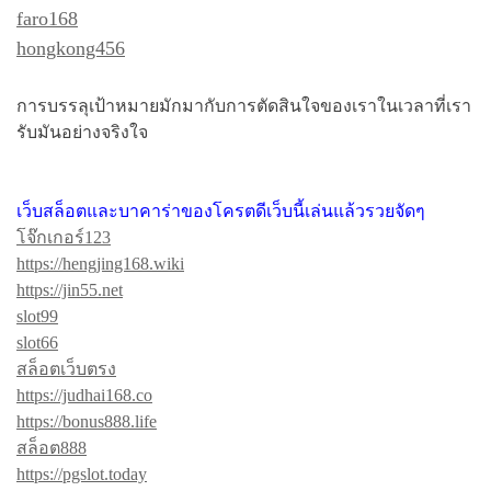
faro168
hongkong456
การบรรลุเป้าหมายมักมากับการตัดสินใจของเราในเวลาที่เรา
รับมันอย่างจริงใจ
เว็บสล็อตและบาคาร่าของโครตดีเว็บนี้เล่นแล้วรวยจัดๆ
โจ๊กเกอร์123
https://hengjing168.wiki
https://jin55.net
slot99
slot66
สล็อตเว็บตรง
https://judhai168.co
https://bonus888.life
สล็อต888
https://pgslot.today