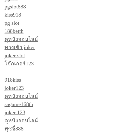
pgslot888
kiss918
pg slot
188betth
ดูหนังออนไลน์
ทางเข้า joker
joker slot
โจ๊กเกอร์123
918kiss
joker123
ดูหนังออนไลน์
sagame168th
joker 123
ดูหนังออนไลน์
พุซซี่888