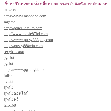
เว็บคาสิโนน่าเล่น ทั้ง
สล็อต
และ
บาคาร่า
ตึงจริงแตกบ่อยมาก
918kiss
https://www.madoohd.com
sagame
https://joker123auto.com
http://www.movie87hd.com
https://www.pussy888play.com
https://pussy888win.com
sexybaccarat
pg slot
pgslot
https://www.pgheng99.me
fullslot
live22
ดูหนัง
ดูหนังออนไลน์
ดูหนังฟรี
faro168