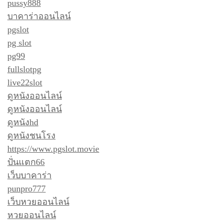
pussy888
บาคาร่าออนไลน์
pgslot
pg slot
pg99
fullslotpg
live22slot
ดูหนังออนไลน์
ดูหนังออนไลน์
ดูหนังhd
ดูหนังชนโรง
https://www.pgslot.movie
ปั่นแตก66
เว็บบาคาร่า
punpro777
เว็บหวยออนไลน์
หวยออนไลน์