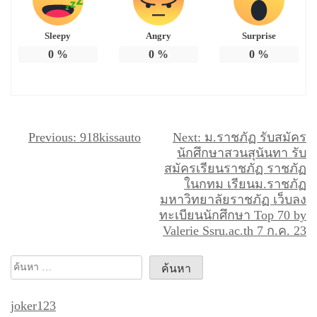
Sleepy
Angry
Surprise
0
%
0
%
0
%
แ
Previous:
918kissauto
Next:
ม.ราชภัฏ รับสมัคร
นักศึกษาสวนสุนันทา รับ
น
สมัครเรียนราชภัฏ ราชภัฏ
ะ
ในกทม เรียนม.ราชภัฏ
มหาวิทยาลัยราชภัฏ เว็บลง
แ
ทะเบียนนักศึกษา Top 70 by
น
Valerie Ssru.ac.th 7 ก.ค. 23
ว
เ
ค้นหา
รื่
สำหรับ:
joker123
อ