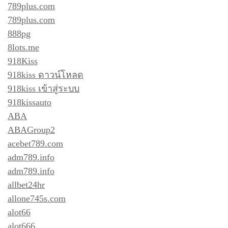
789plus.com
789plus.com
888pg
8lots.me
918Kiss
918kiss ดาวน์โหลด
918kiss เข้าสู่ระบบ
918kissauto
ABA
ABAGroup2
acebet789.com
adm789.info
adm789.info
allbet24hr
allone745s.com
alot66
alot666