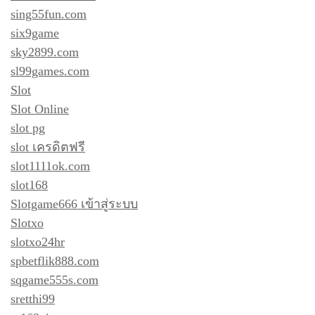
sing55fun.com
six9game
sky2899.com
sl99games.com
Slot
Slot Online
slot pg
slot เครดิตฟรี
slot1111ok.com
slot168
Slotgame666 เข้าสู่ระบบ
Slotxo
slotxo24hr
spbetflik888.com
sqgame555s.com
sretthi99