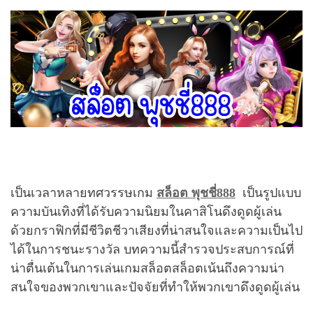
เป็นเวลาหลายทศวรรษเกม
สล็อต พุชชี่888
เป็นรูปแบบ
ความบันเทิงที่ได้รับความนิยมในคาสิโนดึงดูดผู้เล่น
ด้วยกราฟิกที่มีชีวิตชีวาเสียงที่น่าสนใจและความเป็นไป
ได้ในการชนะรางวัล บทความนี้สํารวจประสบการณ์ที่
น่าตื่นเต้นในการเล่นเกมสล็อตสล็อตเน้นถึงความน่า
สนใจของพวกเขาและปัจจัยที่ทําให้พวกเขาดึงดูดผู้เล่น