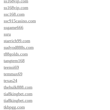
ss168vip.com
ss168vip.com
ssc168.com
ssc915casino.com
ssgame666
ssru
starrich99.com
sudyod888s.com
t88golds.com
tangtem168
teenoi69
temmax69
texas24
thehulk888.com
tia8kingbet.com
tia8kingbet.com
tkbpgg.com