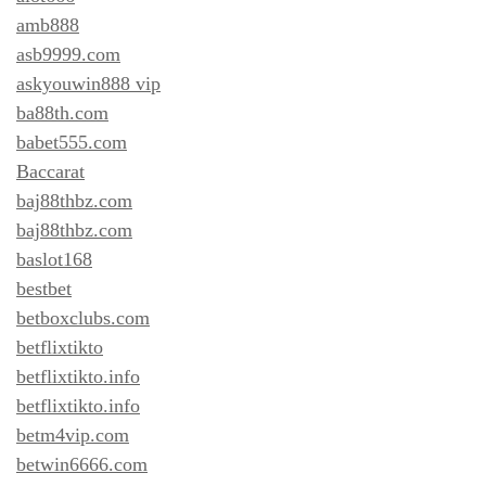
amb888
asb9999.com
askyouwin888 vip
ba88th.com
babet555.com
Baccarat
baj88thbz.com
baj88thbz.com
baslot168
bestbet
betboxclubs.com
betflixtikto
betflixtikto.info
betflixtikto.info
betm4vip.com
betwin6666.com