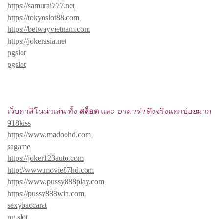
https://samurai777.net
https://tokyoslot88.com
https://betwayvietnam.com
https://jokerasia.net
pgslot
pgslot
เว็บคาสิโนน่าเล่น ทั้ง
สล็อต
และ
บาคาร่า
ตึงจริงแตกบ่อยมาก
918kiss
https://www.madoohd.com
sagame
https://joker123auto.com
http://www.movie87hd.com
https://www.pussy888play.com
https://pussy888win.com
sexybaccarat
pg slot