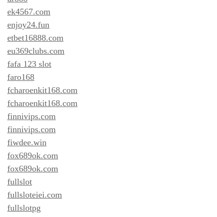
ek4567.com
enjoy24.fun
etbet16888.com
eu369clubs.com
fafa 123 slot
faro168
fcharoenkit168.com
fcharoenkit168.com
finnivips.com
finnivips.com
fiwdee.win
fox689ok.com
fox689ok.com
fullslot
fullsloteiei.com
fullslotpg