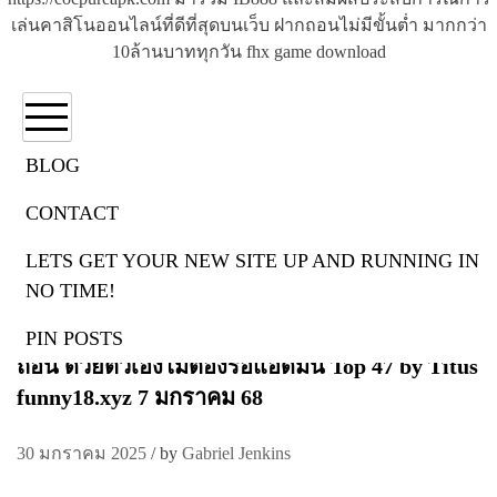
เล่นคาสิโนออนไลน์ที่ดีที่สุดบนเว็บ ฝากถอนไม่มีขั้นต่ำ มากกว่า
10ล้านบาททุกวัน fhx game download
BLOG
CONTACT
funny18
LETS GET YOUR NEW SITE UP AND RUNNING IN
ทางเข้าpg คว้าเงินแสนได้ง่ายๆ สล็อตpgฟรี ไม่
NO TIME!
กระตุก ธีมเกมหลากหลายบาคาร่า เกมคาสิโน
สล็อต ยิงปลา ป๊อกเด้ง แทงหวย ทางเข้าpg ฝาก-
PIN POSTS
ถอน ด้วยตัวเองไม่ต้องรอแอดมิน Top 47 by Titus
funny18.xyz 7 มกราคม 68
30 มกราคม 2025
/
by
Gabriel Jenkins