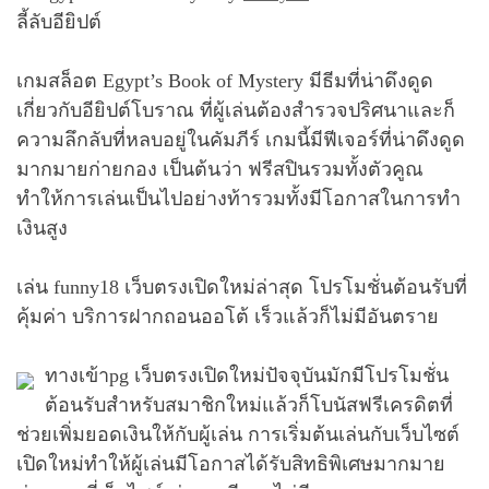
ลี้ลับอียิปต์
เกมสล็อต Egypt’s Book of Mystery มีธีมที่น่าดึงดูด
เกี่ยวกับอียิปต์โบราณ ที่ผู้เล่นต้องสำรวจปริศนาและก็
ความลึกลับที่หลบอยู่ในคัมภีร์ เกมนี้มีฟีเจอร์ที่น่าดึงดูด
มากมายก่ายกอง เป็นต้นว่า ฟรีสปินรวมทั้งตัวคูณ
ทำให้การเล่นเป็นไปอย่างท้ารวมทั้งมีโอกาสในการทำ
เงินสูง
เล่น funny18 เว็บตรงเปิดใหม่ล่าสุด โปรโมชั่นต้อนรับที่
คุ้มค่า บริการฝากถอนออโต้ เร็วแล้วก็ไม่มีอันตราย
ทางเข้าpg เว็บตรงเปิดใหม่ปัจจุบันมักมีโปรโมชั่น
ต้อนรับสำหรับสมาชิกใหม่แล้วก็โบนัสฟรีเครดิตที่
ช่วยเพิ่มยอดเงินให้กับผู้เล่น การเริ่มต้นเล่นกับเว็บไซต์
เปิดใหม่ทำให้ผู้เล่นมีโอกาสได้รับสิทธิพิเศษมากมาย