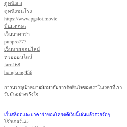
ดูหนังhd
ดูหนังชนโรง
https://www.pgslot.movie
ปั่นแตก66
เว็บบาคาร่า
punpro777
เว็บหวยออนไลน์
หวยออนไลน์
faro168
hongkong456
การบรรลุเป้าหมายมักมากับการตัดสินใจของเราในเวลาที่เรา
รับมันอย่างจริงใจ
เว็บสล็อตและบาคาร่าของโครตดีเว็บนี้เล่นแล้วรวยจัดๆ
โจ๊กเกอร์123