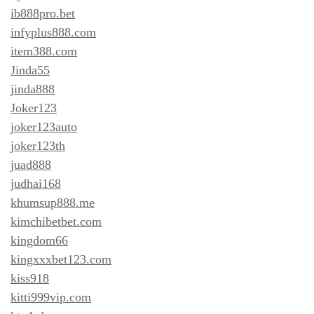
ib888pro.bet
infyplus888.com
item388.com
Jinda55
jinda888
Joker123
joker123auto
joker123th
juad888
judhai168
khumsup888.me
kimchibetbet.com
kingdom66
kingxxxbet123.com
kiss918
kitti999vip.com