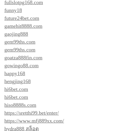
fullslotpg168.com
funny18
future24bet.com
gamehit8888.com
gaojing888
gem99ths.com
gem99ths.com
goatza888fin.com
gowingo88.com
happy168
hengjing168
hi6bet.com
hi6bet.com
hiso8888s.com
https://sretthi99.bet/enter/
https://www.mfj889xx.com/
hydra888 สล็อต