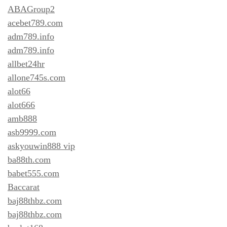
ABAGroup2
acebet789.com
adm789.info
adm789.info
allbet24hr
allone745s.com
alot66
alot666
amb888
asb9999.com
askyouwin888 vip
ba88th.com
babet555.com
Baccarat
baj88thbz.com
baj88thbz.com