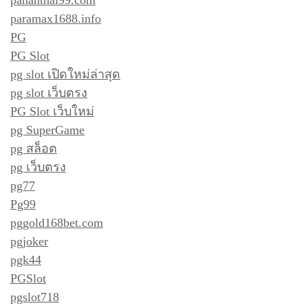
paramax1688.info
PG
PG Slot
pg slot เปิดใหม่ล่าสุด
pg slot เว็บตรง
PG Slot เว็บใหม่
pg SuperGame
pg สล็อต
pg เว็บตรง
pg77
Pg99
pggold168bet.com
pgjoker
pgk44
PGSlot
pgslot718