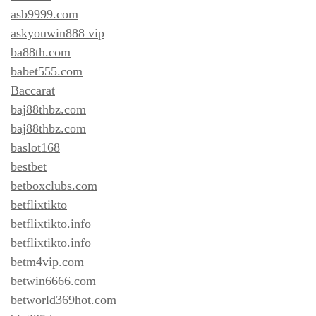
asb9999.com
askyouwin888 vip
ba88th.com
babet555.com
Baccarat
baj88thbz.com
baj88thbz.com
baslot168
bestbet
betboxclubs.com
betflixtikto
betflixtikto.info
betflixtikto.info
betm4vip.com
betwin6666.com
betworld369hot.com