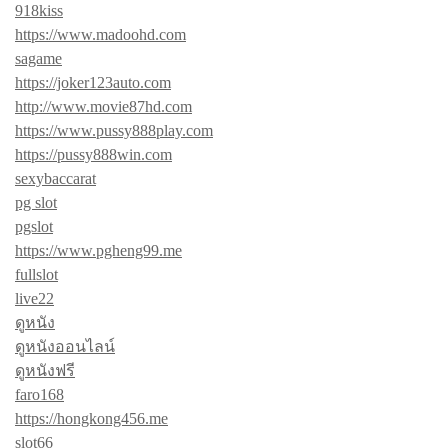
918kiss
https://www.madoohd.com
sagame
https://joker123auto.com
http://www.movie87hd.com
https://www.pussy888play.com
https://pussy888win.com
sexybaccarat
pg slot
pgslot
https://www.pgheng99.me
fullslot
live22
ดูหนัง
ดูหนังออนไลน์
ดูหนังฟรี
faro168
https://hongkong456.me
slot66