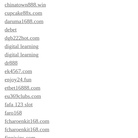
chinatown888.win
cupcake88x.com
daruma1688.com
debet
dgb222hot.com
digital learning
digital learning
dr888
ek4567.com
enjoy24.fun
etbet16888.com
eu369clubs.com
fafa 123 slot
faro168
fcharoenkit168.com
fcharoenkit168.com
finnivips.com