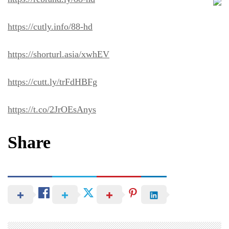
https://cutly.info/88-hd
https://shorturl.asia/xwhEV
https://cutt.ly/trFdHBFg
https://t.co/2JrOEsAnys
Share