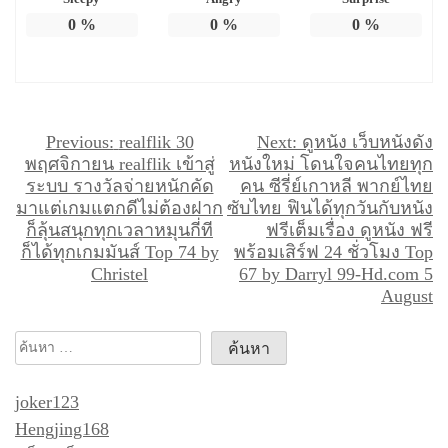
0
%
0
%
0
%
แ
Previous:
realflik 30
Next:
ดูหนัง เว็บหนังดัง
พฤศจิกายน realflik เข้าสู่
หนังใหม่ โดนใจคนไทยทุก
น
ระบบ รางวัลจ่ายหนักคัด
คน ซีรี่ย์เกาหลี พากย์ไทย
ะ
มาแต่เกมแตกดีไม่ต้องฝาก
ซับไทย ฟินได้ทุกวันกับหนัง
ก็ลุ้นสนุกทุกเวลาหมุนกี่ที
ฟรีเต็มเรื่อง ดูหนัง ฟรี
แ
ก็ได้ทุกเกมมันส์ Top 74 by
พร้อมเสิร์ฟ 24 ชั่วโมง Top
น
Christel
67 by Darryl 99-Hd.com 5
ว
August
เ
ค้นหา
รื่
สำหรับ:
อ
joker123
ง
Hengjing168