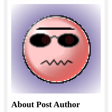
About Post Author