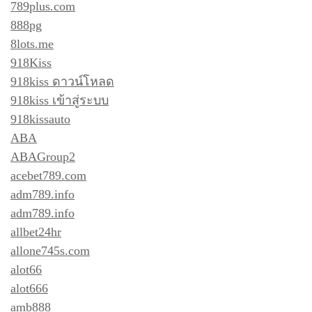
789plus.com
888pg
8lots.me
918Kiss
918kiss ดาวน์โหลด
918kiss เข้าสู่ระบบ
918kissauto
ABA
ABAGroup2
acebet789.com
adm789.info
adm789.info
allbet24hr
allone745s.com
alot66
alot666
amb888