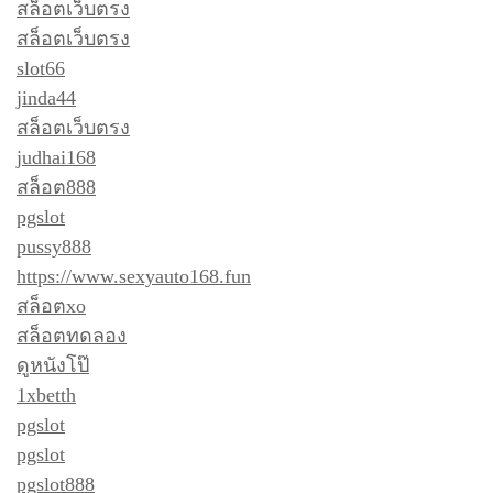
สล็อตเว็บตรง
สล็อตเว็บตรง
slot66
jinda44
สล็อตเว็บตรง
judhai168
สล็อต888
pgslot
pussy888
https://www.sexyauto168.fun
สล็อตxo
สล็อตทดลอง
ดูหนังโป๊
1xbetth
pgslot
pgslot
pgslot888