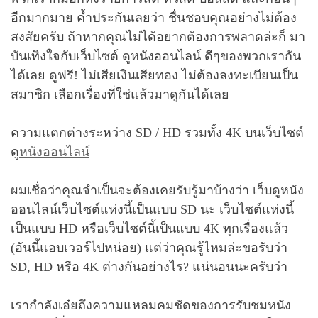
อีกมากมาย ค้ำประกันเลยว่า ชื่นชอบคุณอย่างไม่ต้อง
สงสัยครับ ถ้าหากคุณไม่ได้อยากต้องการพลาดล่ะก็ มา
บันเทิงใจกับเว็บไซต์ ดูหนังออนไลน์ ดีๆของพวกเรากัน
ได้เลย ดูฟรี! ไม่เสียเงินเสียทอง ไม่ต้องลงทะเบียนเป็น
สมาชิก เลือกเรื่องที่ใช่แล้วมาดูกันได้เลย
ความแตกต่างระหว่าง SD / HD รวมทั้ง 4K บนเว็บไซต์
ดู
หนังออนไลน์
ผมเชื่อว่าคุณจำเป็นจะต้องเคยรับรู้มาบ้างว่า เว็บดูหนัง
ออนไลน์เว็บไซต์แห่งนี้เป็นแบบ SD นะ เว็บไซต์แห่งนี้
เป็นแบบ HD หรือเว็บไซต์นี้เป็นแบบ 4K ทุกเรื่องแล้ว
(อันนี้แอบเวอร์ไปหน่อย) แต่ว่าคุณรู้ไหมล่ะขอรับว่า
SD, HD หรือ 4K ต่างกันอย่างไร? แน่นอนนะครับว่า
เรากำลังเอ๋ยถึงความแหลมคมชัดของการรับชมหนัง