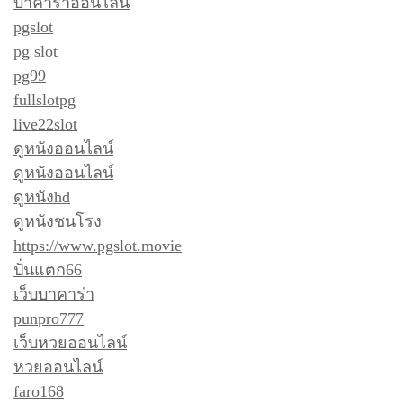
บาคาร่าออนไลน์
pgslot
pg slot
pg99
fullslotpg
live22slot
ดูหนังออนไลน์
ดูหนังออนไลน์
ดูหนังhd
ดูหนังชนโรง
https://www.pgslot.movie
ปั่นแตก66
เว็บบาคาร่า
punpro777
เว็บหวยออนไลน์
หวยออนไลน์
faro168