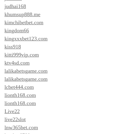
judhai168
khumsup888.me
kimchibetbet.com
kingdom66
kingxxxbet123.com
kiss918
kitti999vip.com
ktv4sd.com
lalikabetsgame.com
lalikabetsgame.com
lcbet444.com
lionth168.com
lionth168.com
Live22
live22slot
lnw365bet.com