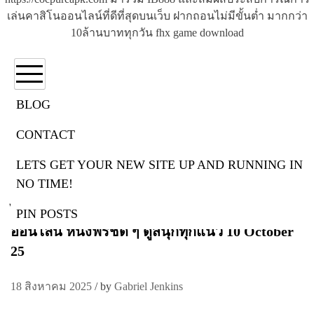
เล่นคาสิโนออนไลน์ที่ดีที่สุดบนเว็บ ฝากถอนไม่มีขั้นต่ำ มากกว่า
10ล้านบาททุกวัน fhx game download
BLOG
CONTACT
หนังออนไลน์
LETS GET YOUR NEW SITE UP AND RUNNING IN
ดูหนังออนไลน์ เข้าใหม่ชนโรง อัปเดททุกวัน Top
NO TIME!
88 by Columbus 88-hd.com ซีรี่ย์เกาหลี พากย์
ไทย ซับไทย รับชมฟรี ไม่มีค่าใช้จ่าย ดูหนัง
PIN POSTS
ออนไลน์ หนังฟรีชัด ๆ ดูสนุกทุกแนว 10 October
25
18 สิงหาคม 2025
/
by
Gabriel Jenkins