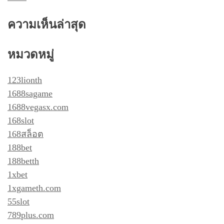
ความเห็นล่าสุด
หมวดหมู่
123lionth
1688sagame
1688vegasx.com
168slot
168สล็อต
188bet
188betth
1xbet
1xgameth.com
55slot
789plus.com