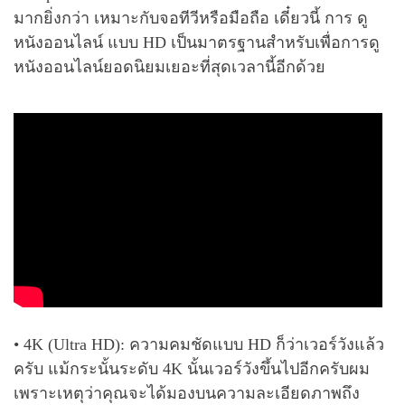
มากยิ่งกว่า เหมาะกับจอทีวีหรือมือถือ เดี๋ยวนี้ การ ดู
หนังออนไลน์ แบบ HD เป็นมาตรฐานสำหรับเพื่อการดู
หนังออนไลน์ยอดนิยมเยอะที่สุดเวลานี้อีกด้วย
• 4K (Ultra HD): ความคมชัดแบบ HD ก็ว่าเวอร์วังแล้ว
ครับ แม้กระนั้นระดับ 4K นั้นเวอร์วังขึ้นไปอีกครับผม
เพราะเหตุว่าคุณจะได้มองบนความละเอียดภาพถึง